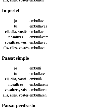
ells, elles, vostès
embullen
Imperfet
jo
embullava
tu
embullaves
ell, ella, vostè
embullava
nosaltres
embullàvem
vosaltres, vós
embullàveu
ells, elles, vostès
embullaven
Passat simple
jo
embullí
tu
embullares
ell, ella, vostè
embullà
nosaltres
embullàrem
vosaltres, vós
embullàreu
ells, elles, vostès
embullaren
Passat perifràstic