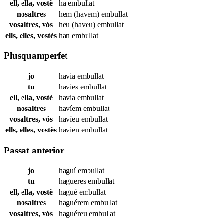
ell, ella, vostè
ha
embullat
nosaltres
hem (havem)
embullat
vosaltres, vós
heu (haveu)
embullat
ells, elles, vostès
han
embullat
Plusquamperfet
jo
havia
embullat
tu
havies
embullat
ell, ella, vostè
havia
embullat
nosaltres
havíem
embullat
vosaltres, vós
havíeu
embullat
ells, elles, vostès
havien
embullat
Passat anterior
jo
haguí
embullat
tu
hagueres
embullat
ell, ella, vostè
hagué
embullat
nosaltres
haguérem
embullat
vosaltres, vós
haguéreu
embullat