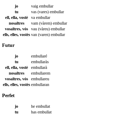
jo
vaig
embullar
tu
vas (vares)
embullar
ell, ella, vostè
va
embullar
nosaltres
vam (vàrem)
embullar
vosaltres, vós
vau (vàreu)
embullar
ells, elles, vostès
van (varen)
embullar
Futur
jo
embullaré
tu
embullaràs
ell, ella, vostè
embullarà
nosaltres
embullarem
vosaltres, vós
embullareu
ells, elles, vostès
embullaran
Perfet
jo
he
embullat
tu
has
embullat