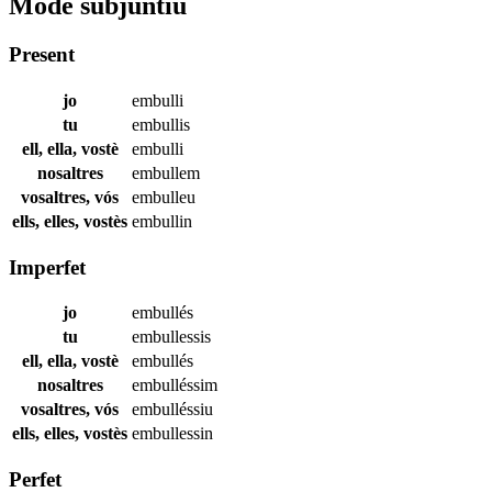
Mode subjuntiu
Present
jo
embulli
tu
embullis
ell, ella, vostè
embulli
nosaltres
embullem
vosaltres, vós
embulleu
ells, elles, vostès
embullin
Imperfet
jo
embullés
tu
embullessis
ell, ella, vostè
embullés
nosaltres
embulléssim
vosaltres, vós
embulléssiu
ells, elles, vostès
embullessin
Perfet