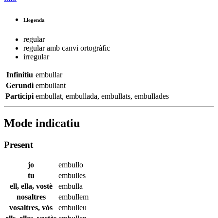
Llegenda
regular
regular amb canvi ortogràfic
irregular
Infinitiu
embullar
Gerundi
embullant
Participi
embullat
,
embullada
,
embullats
,
embullades
Mode indicatiu
Present
jo
embullo
tu
embulles
ell, ella, vostè
embulla
nosaltres
embullem
vosaltres, vós
embulleu