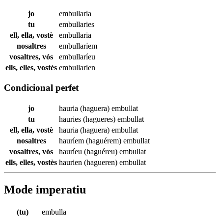
jo
embullaria
tu
embullaries
ell, ella, vostè
embullaria
nosaltres
embullaríem
vosaltres, vós
embullaríeu
ells, elles, vostès
embullarien
Condicional perfet
jo
hauria (haguera)
embullat
tu
hauries (hagueres)
embullat
ell, ella, vostè
hauria (haguera)
embullat
nosaltres
hauríem (haguérem)
embullat
vosaltres, vós
hauríeu (haguéreu)
embullat
ells, elles, vostès
haurien (hagueren)
embullat
Mode imperatiu
(tu)
embulla