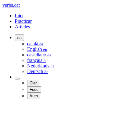
verbs.cat
Inici
Practicar
Articles
ca
català
ca
English
en
castellano
es
français
fr
Nederlands
nl
Deutsch
de
Clar
Fosc
Auto