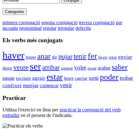
Conjugar
Categories
primera conjugació
segona conjugació
tercera conjugació
pur
incoatiu
pronominal
regular
irregular
defectiu
Els verbs més conjugats
haver
anar
fer
tenir
pujar
enviar
dir
treure
rebre
llegir
ser
saber
veure
arribar
voler
acabar
deure
posar
comprar
estar
poder
trobar
passar
agrair
sortir
escriure
beure
canviar
venir
menjar
conèixer
començar
Practicar
Utilitza l'exercici en línia per
practicar la conjugació del verb
embullar
en el present de l'indicatiu.