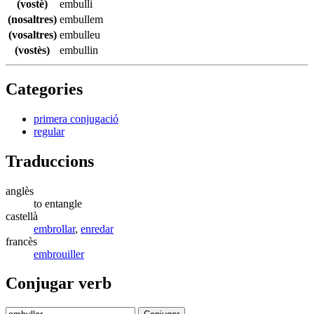
(vostè)
embulli
(nosaltres)
embullem
(vosaltres)
embulleu
(vostès)
embullin
Categories
primera conjugació
regular
Traduccions
anglès
to entangle
castellà
embrollar
,
enredar
francès
embrouiller
Conjugar verb