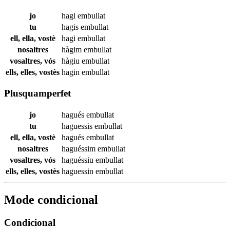
jo
hagi
embullat
tu
hagis
embullat
ell, ella, vostè
hagi
embullat
nosaltres
hàgim
embullat
vosaltres, vós
hàgiu
embullat
ells, elles, vostès
hagin
embullat
Plusquamperfet
jo
hagués
embullat
tu
haguessis
embullat
ell, ella, vostè
hagués
embullat
nosaltres
haguéssim
embullat
vosaltres, vós
haguéssiu
embullat
ells, elles, vostès
haguessin
embullat
Mode condicional
Condicional