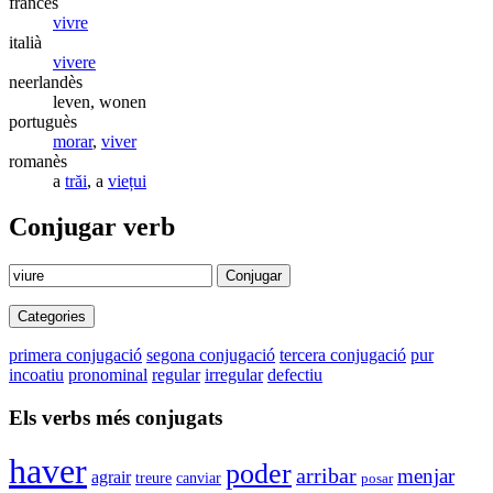
francès
vivre
italià
vivere
neerlandès
leven, wonen
portuguès
morar
,
viver
romanès
a
trăi
, a
viețui
Conjugar verb
Conjugar
Categories
primera conjugació
segona conjugació
tercera conjugació
pur
incoatiu
pronominal
regular
irregular
defectiu
Els verbs més conjugats
haver
poder
arribar
menjar
agrair
canviar
treure
posar