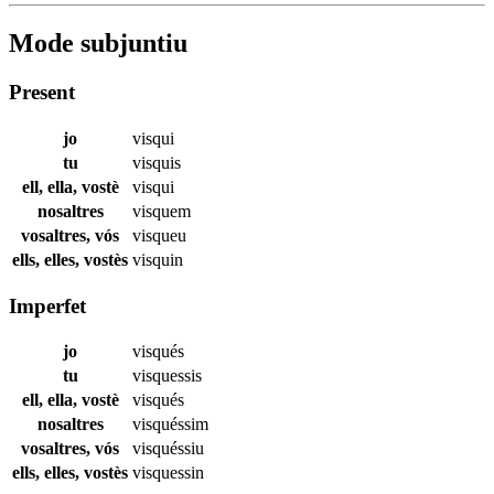
Mode subjuntiu
Present
jo
visqui
tu
visquis
ell, ella, vostè
visqui
nosaltres
visquem
vosaltres, vós
visqueu
ells, elles, vostès
visquin
Imperfet
jo
visqués
tu
visquessis
ell, ella, vostè
visqués
nosaltres
visquéssim
vosaltres, vós
visquéssiu
ells, elles, vostès
visquessin