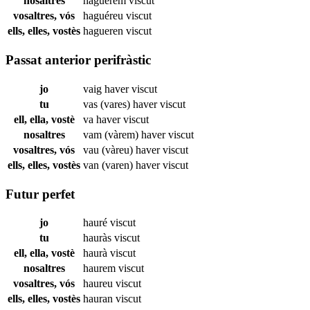
nosaltres
haguérem
viscut
vosaltres, vós
haguéreu
viscut
ells, elles, vostès
hagueren
viscut
Passat anterior perifràstic
jo
vaig haver
viscut
tu
vas (vares) haver
viscut
ell, ella, vostè
va haver
viscut
nosaltres
vam (vàrem) haver
viscut
vosaltres, vós
vau (vàreu) haver
viscut
ells, elles, vostès
van (varen) haver
viscut
Futur perfet
jo
hauré
viscut
tu
hauràs
viscut
ell, ella, vostè
haurà
viscut
nosaltres
haurem
viscut
vosaltres, vós
haureu
viscut
ells, elles, vostès
hauran
viscut