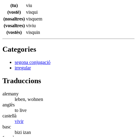
(tu)
viu
(vostè)
visqui
(nosaltres)
visquem
(vosaltres)
viviu
(vostès)
visquin
Categories
segona conjugació
irregular
Traduccions
alemany
leben, wohnen
anglès
to live
castellà
vivir
basc
bizi izan