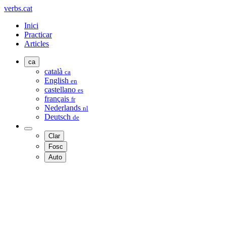
verbs.cat
Inici
Practicar
Articles
ca
català
ca
English
en
castellano
es
français
fr
Nederlands
nl
Deutsch
de
Clar
Fosc
Auto