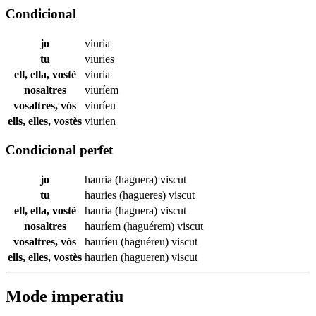
Condicional
jo
viuria
tu
viuries
ell, ella, vostè
viuria
nosaltres
viuríem
vosaltres, vós
viuríeu
ells, elles, vostès
viurien
Condicional perfet
jo
hauria (haguera)
viscut
tu
hauries (hagueres)
viscut
ell, ella, vostè
hauria (haguera)
viscut
nosaltres
hauríem (haguérem)
viscut
vosaltres, vós
hauríeu (haguéreu)
viscut
ells, elles, vostès
haurien (hagueren)
viscut
Mode imperatiu