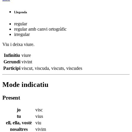
Llegenda
regular
regular amb canvi ortogràfic
irregular
Viu
i deixa viure.
Infinitiu
viure
Gerundi
vivint
Participi
viscut
,
viscuda
,
viscuts
,
viscudes
Mode indicatiu
Present
jo
visc
tu
vius
ell, ella, vostè
viu
nosaltres
vivim