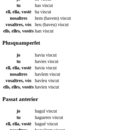
tu
has
viscut
ell, ella, vostè
ha
viscut
nosaltres
hem (havem)
viscut
vosaltres, vós
heu (haveu)
viscut
ells, elles, vostès
han
viscut
Plusquamperfet
jo
havia
viscut
tu
havies
viscut
ell, ella, vostè
havia
viscut
nosaltres
havíem
viscut
vosaltres, vós
havíeu
viscut
ells, elles, vostès
havien
viscut
Passat anterior
jo
haguí
viscut
tu
hagueres
viscut
ell, ella, vostè
hagué
viscut