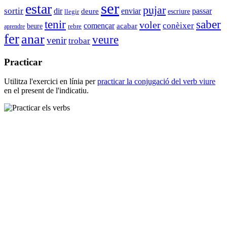
ser
estar
pujar
sortir
enviar
dir
passar
deure
escriure
llegir
tenir
saber
voler
conèixer
començar
acabar
beure
aprendre
rebre
fer
anar
veure
venir
trobar
Practicar
Utilitza l'exercici en línia per
practicar la conjugació del verb
viure
en el present de l'indicatiu.