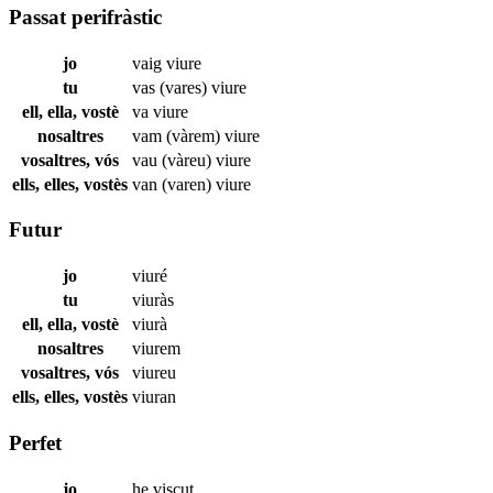
Passat perifràstic
jo
vaig
viure
tu
vas (vares)
viure
ell, ella, vostè
va
viure
nosaltres
vam (vàrem)
viure
vosaltres, vós
vau (vàreu)
viure
ells, elles, vostès
van (varen)
viure
Futur
jo
viuré
tu
viuràs
ell, ella, vostè
viurà
nosaltres
viurem
vosaltres, vós
viureu
ells, elles, vostès
viuran
Perfet
jo
he
viscut