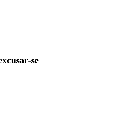
excusar-se