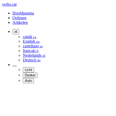
verbs.cat
Hoofdpagina
Oefenen
Artikelen
nl
català
ca
English
en
castellano
es
français
fr
Nederlands
nl
Deutsch
de
Licht
Donker
Auto