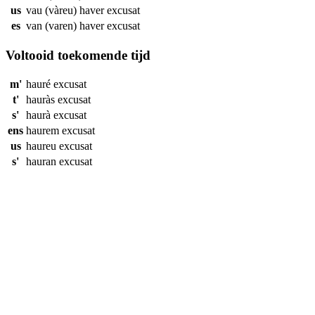
us
vau (vàreu) haver
excusat
es
van (varen) haver
excusat
Voltooid toekomende tijd
m'
hauré
excusat
t'
hauràs
excusat
s'
haurà
excusat
ens
haurem
excusat
us
haureu
excusat
s'
hauran
excusat