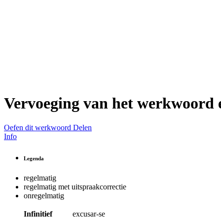
Vervoeging van het werkwoord
Oefen dit werkwoord
Delen
Info
Legenda
regelmatig
regelmatig met uitspraakcorrectie
onregelmatig
Infinitief
excusar-se