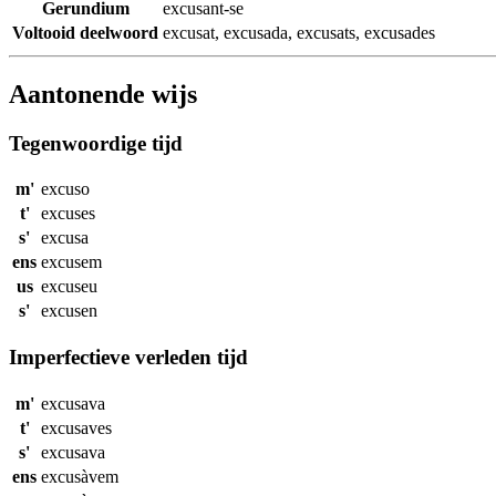
Gerundium
excusant-se
Voltooid deelwoord
excusat
,
excusada
,
excusats
,
excusades
Aantonende wijs
Tegenwoordige tijd
m'
excuso
t'
excuses
s'
excusa
ens
excusem
us
excuseu
s'
excusen
Imperfectieve verleden tijd
m'
excusava
t'
excusaves
s'
excusava
ens
excusàvem