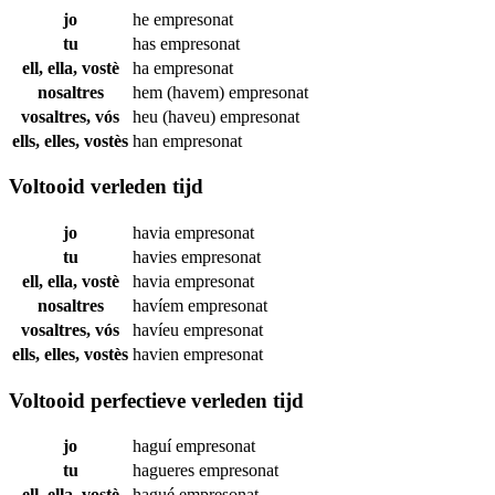
jo
he
empresonat
tu
has
empresonat
ell, ella, vostè
ha
empresonat
nosaltres
hem (havem)
empresonat
vosaltres, vós
heu (haveu)
empresonat
ells, elles, vostès
han
empresonat
Voltooid verleden tijd
jo
havia
empresonat
tu
havies
empresonat
ell, ella, vostè
havia
empresonat
nosaltres
havíem
empresonat
vosaltres, vós
havíeu
empresonat
ells, elles, vostès
havien
empresonat
Voltooid perfectieve verleden tijd
jo
haguí
empresonat
tu
hagueres
empresonat
ell, ella, vostè
hagué
empresonat