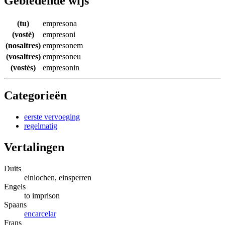
Gebiedende wijs
(tu)
empresona
(vostè)
empresoni
(nosaltres)
empresonem
(vosaltres)
empresoneu
(vostès)
empresonin
Categorieën
eerste vervoeging
regelmatig
Vertalingen
Duits
einlochen, einsperren
Engels
to imprison
Spaans
encarcelar
Frans