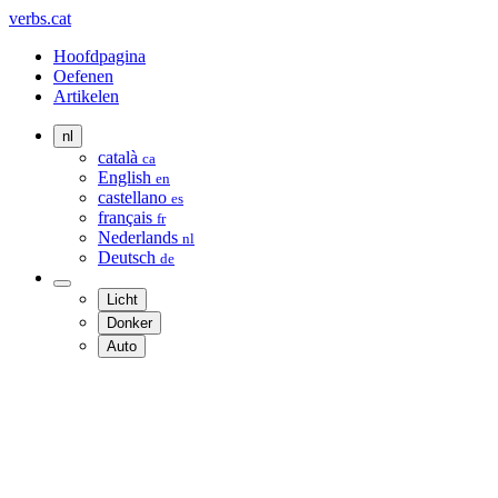
verbs.cat
Hoofdpagina
Oefenen
Artikelen
nl
català
ca
English
en
castellano
es
français
fr
Nederlands
nl
Deutsch
de
Licht
Donker
Auto