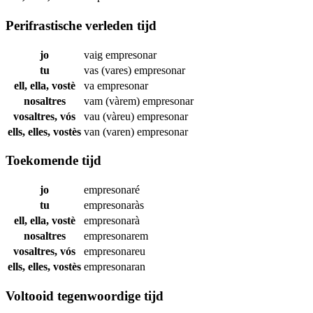
Perifrastische verleden tijd
jo
vaig
empresonar
tu
vas (vares)
empresonar
ell, ella, vostè
va
empresonar
nosaltres
vam (vàrem)
empresonar
vosaltres, vós
vau (vàreu)
empresonar
ells, elles, vostès
van (varen)
empresonar
Toekomende tijd
jo
empresonaré
tu
empresonaràs
ell, ella, vostè
empresonarà
nosaltres
empresonarem
vosaltres, vós
empresonareu
ells, elles, vostès
empresonaran
Voltooid tegenwoordige tijd