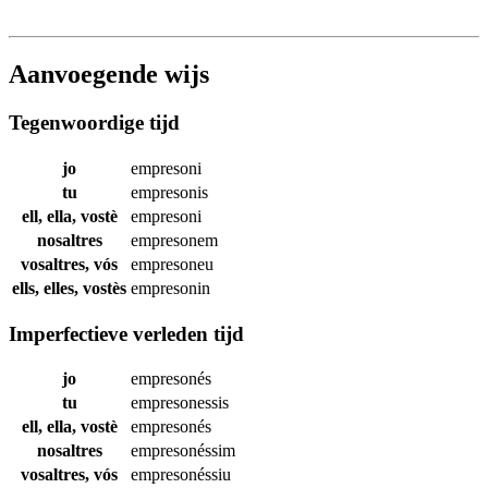
Aanvoegende wijs
Tegenwoordige tijd
jo
empresoni
tu
empresonis
ell, ella, vostè
empresoni
nosaltres
empresonem
vosaltres, vós
empresoneu
ells, elles, vostès
empresonin
Imperfectieve verleden tijd
jo
empresonés
tu
empresonessis
ell, ella, vostè
empresonés
nosaltres
empresonéssim
vosaltres, vós
empresonéssiu