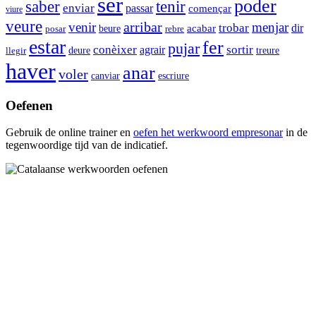
ser
poder
saber
tenir
enviar
passar
començar
viure
veure
arribar
venir
menjar
trobar
dir
acabar
beure
posar
rebre
estar
fer
pujar
conèixer
agrair
sortir
deure
treure
llegir
haver
anar
voler
canviar
escriure
Oefenen
Gebruik de online trainer en
oefen het werkwoord
empresonar
in de
tegenwoordige tijd van de indicatief.