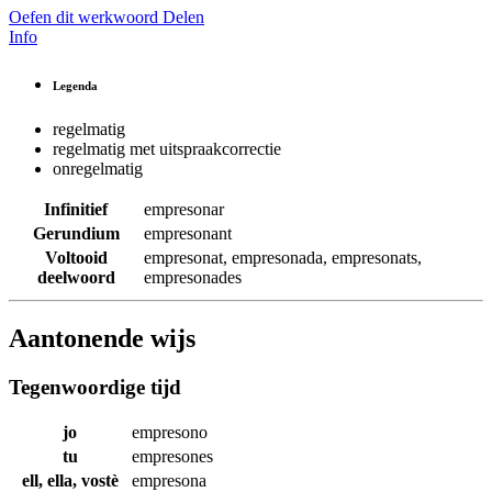
Oefen dit werkwoord
Delen
Info
Legenda
regelmatig
regelmatig met uitspraakcorrectie
onregelmatig
Infinitief
empresonar
Gerundium
empresonant
Voltooid
empresonat
,
empresonada
,
empresonats
,
deelwoord
empresonades
Aantonende wijs
Tegenwoordige tijd
jo
empresono
tu
empresones
ell, ella, vostè
empresona