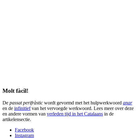
Molt fàcil!
De
passat perifràstic
wordt gevormd met het hulpwerkwoord
anar
en de
infinitief
van het vervoegde werkwoord. Lees meer over deze
en andere vormen van
verleden tijd in het Catalaans
in de
artikelensectie.
Facebook
Instagram