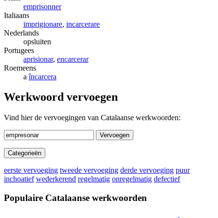
emprisonner
Italiaans
imprigionare
,
incarcerare
Nederlands
opsluiten
Portugees
aprisionar
,
encarcerar
Roemeens
a
încarcera
Werkwoord vervoegen
Vind hier de vervoegingen van Catalaanse werkwoorden:
Vervoegen
Categorieën
eerste vervoeging
tweede vervoeging
derde vervoeging
puur
inchoatief
wederkerend
regelmatig
onregelmatig
defectief
Populaire Catalaanse werkwoorden