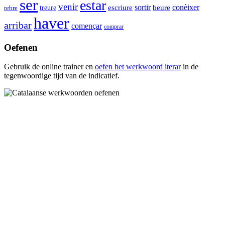
ser
estar
venir
conèixer
sortir
escriure
beure
rebre
treure
haver
arribar
començar
comprar
Oefenen
Gebruik de online trainer en
oefen het werkwoord
iterar
in de
tegenwoordige tijd van de indicatief.