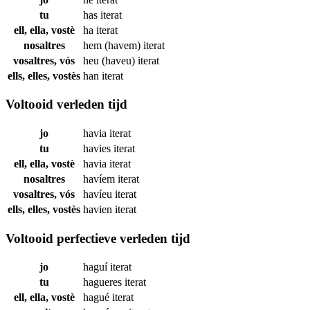
tu
has
iterat
ell, ella, vostè
ha
iterat
nosaltres
hem (havem)
iterat
vosaltres, vós
heu (haveu)
iterat
ells, elles, vostès
han
iterat
Voltooid verleden tijd
jo
havia
iterat
tu
havies
iterat
ell, ella, vostè
havia
iterat
nosaltres
havíem
iterat
vosaltres, vós
havíeu
iterat
ells, elles, vostès
havien
iterat
Voltooid perfectieve verleden tijd
jo
haguí
iterat
tu
hagueres
iterat
ell, ella, vostè
hagué
iterat