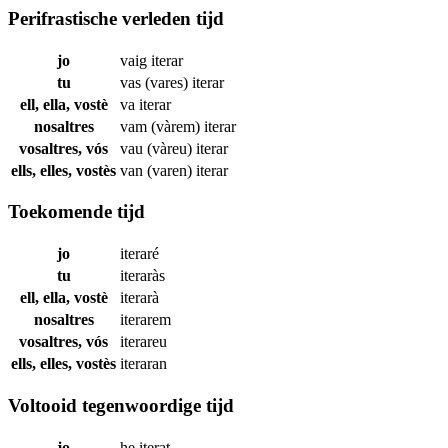
Perifrastische verleden tijd
jo
vaig
iterar
tu
vas (vares)
iterar
ell, ella, vostè
va
iterar
nosaltres
vam (vàrem)
iterar
vosaltres, vós
vau (vàreu)
iterar
ells, elles, vostès
van (varen)
iterar
Toekomende tijd
jo
iteraré
tu
iteraràs
ell, ella, vostè
iterarà
nosaltres
iterarem
vosaltres, vós
iterareu
ells, elles, vostès
iteraran
Voltooid tegenwoordige tijd
jo
he
iterat