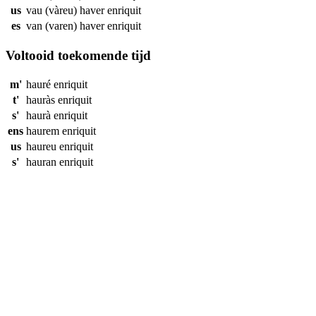
us
vau (vàreu) haver
enriquit
es
van (varen) haver
enriquit
Voltooid toekomende tijd
m'
hauré
enriquit
t'
hauràs
enriquit
s'
haurà
enriquit
ens
haurem
enriquit
us
haureu
enriquit
s'
hauran
enriquit