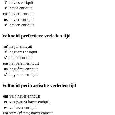
t'
havies
enriquit
s'
havia
enriquit
ens
havíem
enriquit
us
havíeu
enriquit
s'
havien
enriquit
Voltooid perfectieve verleden tijd
m'
haguí
enriquit
t'
hagueres
enriquit
s'
hagué
enriquit
ens
haguérem
enriquit
us
haguéreu
enriquit
s'
hagueren
enriquit
Voltooid perifrastische verleden tijd
em
vaig haver
enriquit
et
vas (vares) haver
enriquit
es
va haver
enriquit
ens
vam (vàrem) haver
enriquit