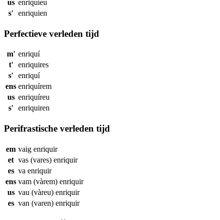
us
enriquíeu
s'
enriquien
Perfectieve verleden tijd
m'
enriquí
t'
enriquires
s'
enriquí
ens
enriquírem
us
enriquíreu
s'
enriquiren
Perifrastische verleden tijd
em
vaig
enriquir
et
vas (vares)
enriquir
es
va
enriquir
ens
vam (vàrem)
enriquir
us
vau (vàreu)
enriquir
es
van (varen)
enriquir