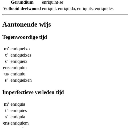
Gerundium
enriquint-se
Voltooid deelwoord
enriquit
,
enriquida
,
enriquits
,
enriquides
Aantonende wijs
Tegenwoordige tijd
m'
enriqueixo
t'
enriqueixes
s'
enriqueix
ens
enriquim
us
enriquiu
s'
enriqueixen
Imperfectieve verleden tijd
m'
enriquia
t'
enriquies
s'
enriquia
ens
enriquíem