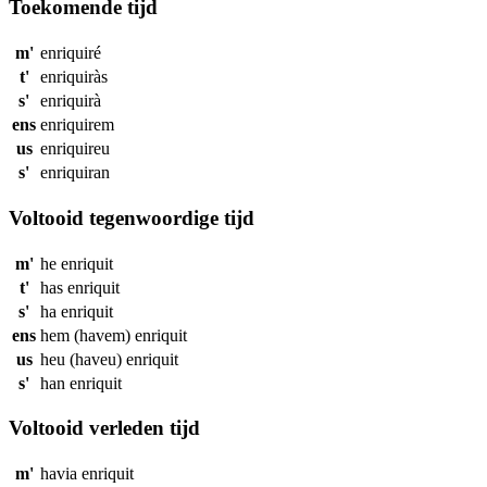
Toekomende tijd
m'
enriquiré
t'
enriquiràs
s'
enriquirà
ens
enriquirem
us
enriquireu
s'
enriquiran
Voltooid tegenwoordige tijd
m'
he
enriquit
t'
has
enriquit
s'
ha
enriquit
ens
hem (havem)
enriquit
us
heu (haveu)
enriquit
s'
han
enriquit
Voltooid verleden tijd
m'
havia
enriquit