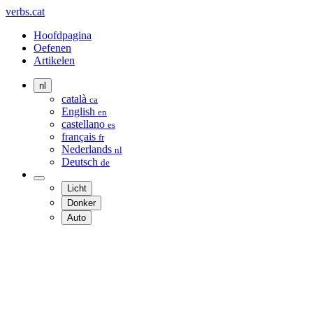
verbs.cat
Hoofdpagina
Oefenen
Artikelen
nl
català
ca
English
en
castellano
es
français
fr
Nederlands
nl
Deutsch
de
Licht
Donker
Auto