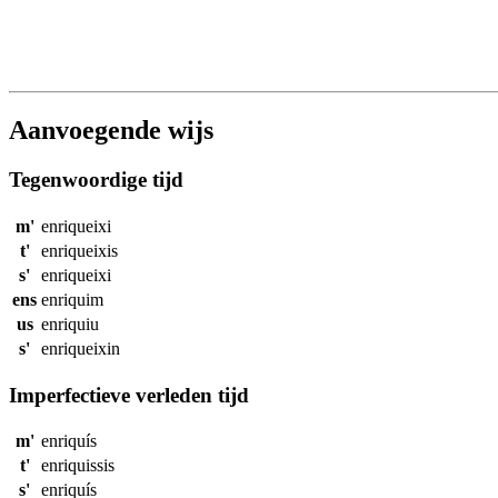
Aanvoegende wijs
Tegenwoordige tijd
m'
enriqueixi
t'
enriqueixis
s'
enriqueixi
ens
enriquim
us
enriquiu
s'
enriqueixin
Imperfectieve verleden tijd
m'
enriquís
t'
enriquissis
s'
enriquís