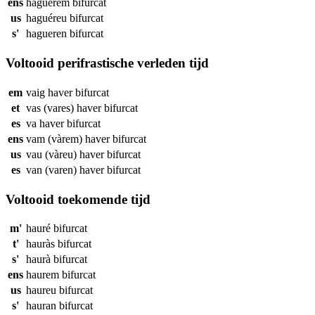
ens
haguérem
bifurcat
us
haguéreu
bifurcat
s'
hagueren
bifurcat
Voltooid perifrastische verleden tijd
em
vaig haver
bifurcat
et
vas (vares) haver
bifurcat
es
va haver
bifurcat
ens
vam (vàrem) haver
bifurcat
us
vau (vàreu) haver
bifurcat
es
van (varen) haver
bifurcat
Voltooid toekomende tijd
m'
hauré
bifurcat
t'
hauràs
bifurcat
s'
haurà
bifurcat
ens
haurem
bifurcat
us
haureu
bifurcat
s'
hauran
bifurcat