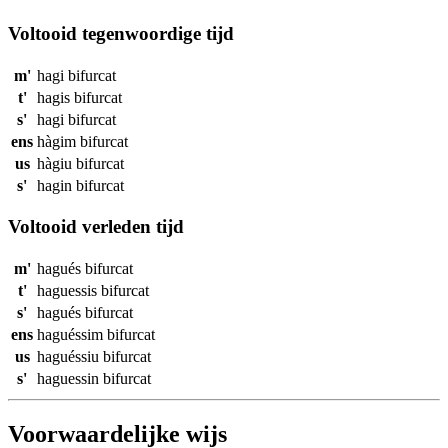
Voltooid tegenwoordige tijd
m'
hagi
bifurcat
t'
hagis
bifurcat
s'
hagi
bifurcat
ens
hàgim
bifurcat
us
hàgiu
bifurcat
s'
hagin
bifurcat
Voltooid verleden tijd
m'
hagués
bifurcat
t'
haguessis
bifurcat
s'
hagués
bifurcat
ens
haguéssim
bifurcat
us
haguéssiu
bifurcat
s'
haguessin
bifurcat
Voorwaardelijke wijs