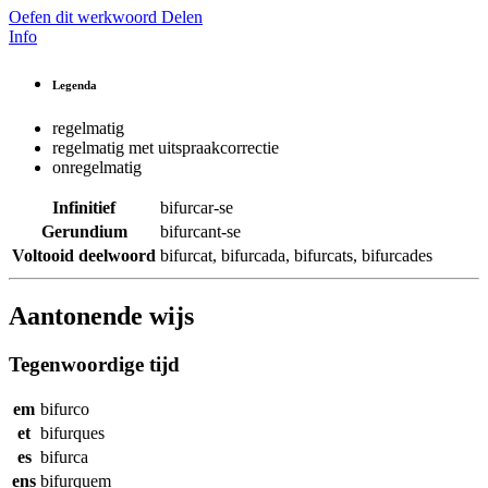
Oefen dit werkwoord
Delen
Info
Legenda
regelmatig
regelmatig met uitspraakcorrectie
onregelmatig
Infinitief
bifurcar-se
Gerundium
bifurcant-se
Voltooid deelwoord
bifurcat
,
bifurcada
,
bifurcats
,
bifurcades
Aantonende wijs
Tegenwoordige tijd
em
bifurco
et
bifurques
es
bifurca
ens
bifurquem