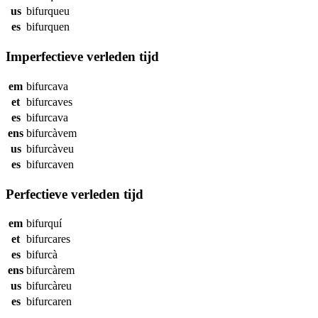
us
bifurqueu
es
bifurquen
Imperfectieve verleden tijd
em
bifurcava
et
bifurcaves
es
bifurcava
ens
bifurcàvem
us
bifurcàveu
es
bifurcaven
Perfectieve verleden tijd
em
bifurquí
et
bifurcares
es
bifurcà
ens
bifurcàrem
us
bifurcàreu
es
bifurcaren