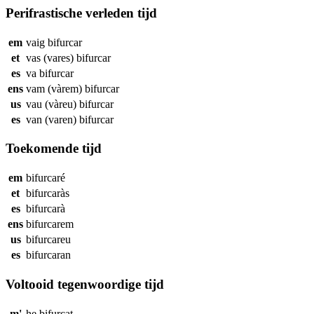
Perifrastische verleden tijd
em
vaig
bifurcar
et
vas (vares)
bifurcar
es
va
bifurcar
ens
vam (vàrem)
bifurcar
us
vau (vàreu)
bifurcar
es
van (varen)
bifurcar
Toekomende tijd
em
bifurcaré
et
bifurcaràs
es
bifurcarà
ens
bifurcarem
us
bifurcareu
es
bifurcaran
Voltooid tegenwoordige tijd
m'
he
bifurcat