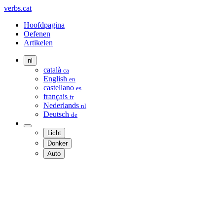
verbs.cat
Hoofdpagina
Oefenen
Artikelen
nl
català
ca
English
en
castellano
es
français
fr
Nederlands
nl
Deutsch
de
Licht
Donker
Auto