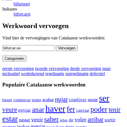
bifurquer
Italiaans
biforcarsi
Werkwoord vervoegen
Vind hier de vervoegingen van Catalaanse werkwoorden:
Vervoegen
Categorieën
eerste vervoeging
tweede vervoeging
derde vervoeging
puur
inchoatief
wederkerend
regelmatig
onregelmatig
defectief
Populaire Catalaanse werkwoorden
ser
pujar
conèixer
començar
acabar
agrair
beure
treure
haver
fer
anar
poder
tenir
veure
enviar
canviar
estar
saber
venir
voler
arribar
sortir
passar
dir
rebre
menjar
trobar
escriure
deure
llegir
posar
aprendre