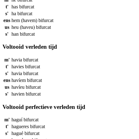
t'
has
bifurcat
s'
ha
bifurcat
ens
hem (havem)
bifurcat
us
heu (haveu)
bifurcat
s'
han
bifurcat
Voltooid verleden tijd
m'
havia
bifurcat
t'
havies
bifurcat
s'
havia
bifurcat
ens
havíem
bifurcat
us
havíeu
bifurcat
s'
havien
bifurcat
Voltooid perfectieve verleden tijd
m'
haguí
bifurcat
t'
hagueres
bifurcat
s'
hagué
bifurcat