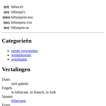
(et)
bifurca't
(es)
bifurqui's
(ens)
bifurquem-nos
(us)
bifurqueu-vos
(es)
bifurquin-se
Categorieën
eerste vervoeging
wederkerend
regelmatig
Vertalingen
Duits
sich gabeln
Engels
to bifurcate, to branch, to fork
Spaans
bifurcarse
Frans