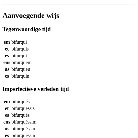
Aanvoegende wijs
Tegenwoordige tijd
em
bifurqui
et
bifurquis
es
bifurqui
ens
bifurquem
us
bifurqueu
es
bifurquin
Imperfectieve verleden tijd
em
bifurqués
et
bifurquessis
es
bifurqués
ens
bifurquéssim
us
bifurquéssiu
es
bifurquessin