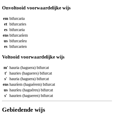
Onvoltooid voorwaardelijke wijs
em
bifurcaria
et
bifurcaries
es
bifurcaria
ens
bifurcaríem
us
bifurcaríeu
es
bifurcarien
Voltooid voorwaardelijke wijs
m'
hauria (haguera)
bifurcat
t'
hauries (hagueres)
bifurcat
s'
hauria (haguera)
bifurcat
ens
hauríem (haguérem)
bifurcat
us
hauríeu (haguéreu)
bifurcat
s'
haurien (hagueren)
bifurcat
Gebiedende wijs