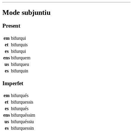
Mode subjuntiu
Present
em
bifurqui
et
bifurquis
es
bifurqui
ens
bifurquem
us
bifurqueu
es
bifurquin
Imperfet
em
bifurqués
et
bifurquessis
es
bifurqués
ens
bifurquéssim
us
bifurquéssiu
es
bifurquessin