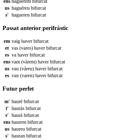
ens
haguérem
bifurcat
us
haguéreu
bifurcat
s'
hagueren
bifurcat
Passat anterior perifràstic
em
vaig haver
bifurcat
et
vas (vares) haver
bifurcat
es
va haver
bifurcat
ens
vam (vàrem) haver
bifurcat
us
vau (vàreu) haver
bifurcat
es
van (varen) haver
bifurcat
Futur perfet
m'
hauré
bifurcat
t'
hauràs
bifurcat
s'
haurà
bifurcat
ens
haurem
bifurcat
us
haureu
bifurcat
s'
hauran
bifurcat