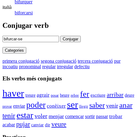
bifurquer
italià
biforcarsi
Conjugar verb
Conjugar
Categories
primera conjugació
segona conjugació
tercera conjugació
pur
incoatiu
pronominal
regular
irregular
defectiu
Els verbs més conjugats
haver
fer
arribar
agrair
beure
escriure
deure
treure
rebre
posar
ser
poder
anar
saber
venir
enviar
conèixer
llegir
provar
estar
tenir
voler
menjar
trobar
començar
sortir
passar
veure
pujar
acabar
canviar
dir