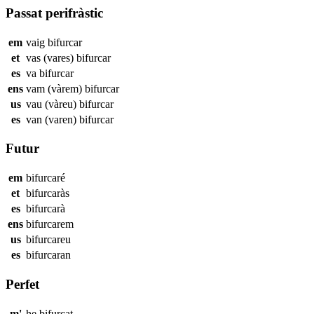
Passat perifràstic
em
vaig
bifurcar
et
vas (vares)
bifurcar
es
va
bifurcar
ens
vam (vàrem)
bifurcar
us
vau (vàreu)
bifurcar
es
van (varen)
bifurcar
Futur
em
bifurcaré
et
bifurcaràs
es
bifurcarà
ens
bifurcarem
us
bifurcareu
es
bifurcaran
Perfet
m'
he
bifurcat