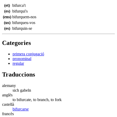
(et)
bifurca't
(es)
bifurqui's
(ens)
bifurquem-nos
(us)
bifurqueu-vos
(es)
bifurquin-se
Categories
primera conjugació
pronominal
regular
Traduccions
alemany
sich gabeln
anglès
to bifurcate, to branch, to fork
castellà
bifurcarse
francès