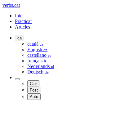
verbs.cat
Inici
Practicar
Articles
ca
català
ca
English
en
castellano
es
français
fr
Nederlands
nl
Deutsch
de
Clar
Fosc
Auto