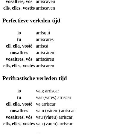
vosaltres, vós
arriscàveu
ells, elles, vostès
arriscaven
Perfectieve verleden tijd
jo
arrisquí
tu
arriscares
ell, ella, vostè
arriscà
nosaltres
arriscàrem
vosaltres, vós
arriscàreu
ells, elles, vostès
arriscaren
Perifrastische verleden tijd
jo
vaig
arriscar
tu
vas (vares)
arriscar
ell, ella, vostè
va
arriscar
nosaltres
vam (vàrem)
arriscar
vosaltres, vós
vau (vàreu)
arriscar
ells, elles, vostès
van (varen)
arriscar