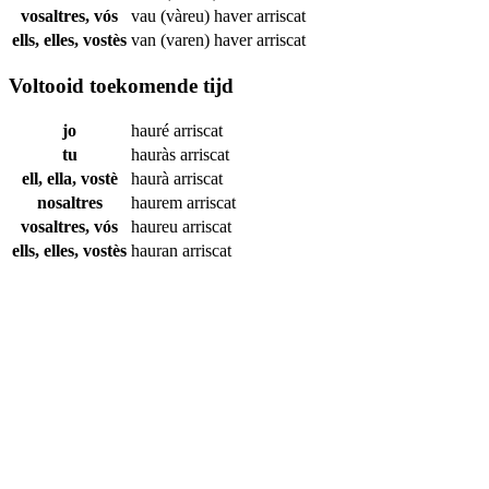
vosaltres, vós
vau (vàreu) haver
arriscat
ells, elles, vostès
van (varen) haver
arriscat
Voltooid toekomende tijd
jo
hauré
arriscat
tu
hauràs
arriscat
ell, ella, vostè
haurà
arriscat
nosaltres
haurem
arriscat
vosaltres, vós
haureu
arriscat
ells, elles, vostès
hauran
arriscat