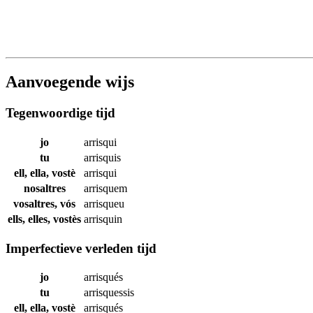
Aanvoegende wijs
Tegenwoordige tijd
jo
arrisqui
tu
arrisquis
ell, ella, vostè
arrisqui
nosaltres
arrisquem
vosaltres, vós
arrisqueu
ells, elles, vostès
arrisquin
Imperfectieve verleden tijd
jo
arrisqués
tu
arrisquessis
ell, ella, vostè
arrisqués