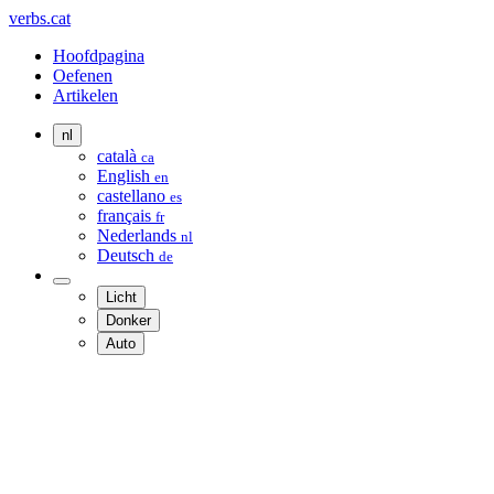
verbs.cat
Hoofdpagina
Oefenen
Artikelen
nl
català
ca
English
en
castellano
es
français
fr
Nederlands
nl
Deutsch
de
Licht
Donker
Auto