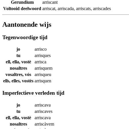
Gerundium
arriscant
Voltooid deelwoord
arriscat
,
arriscada
,
arriscats
,
arriscades
Aantonende wijs
Tegenwoordige tijd
jo
arrisco
tu
arrisques
ell, ella, vostè
arrisca
nosaltres
arrisquem
vosaltres, vós
arrisqueu
ells, elles, vostès
arrisquen
Imperfectieve verleden tijd
jo
arriscava
tu
arriscaves
ell, ella, vostè
arriscava
nosaltres
arriscàvem