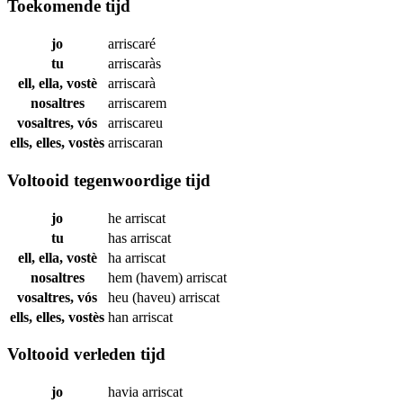
Toekomende tijd
jo
arriscaré
tu
arriscaràs
ell, ella, vostè
arriscarà
nosaltres
arriscarem
vosaltres, vós
arriscareu
ells, elles, vostès
arriscaran
Voltooid tegenwoordige tijd
jo
he
arriscat
tu
has
arriscat
ell, ella, vostè
ha
arriscat
nosaltres
hem (havem)
arriscat
vosaltres, vós
heu (haveu)
arriscat
ells, elles, vostès
han
arriscat
Voltooid verleden tijd
jo
havia
arriscat