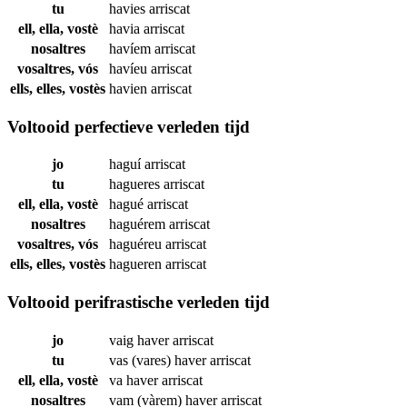
tu
havies
arriscat
ell, ella, vostè
havia
arriscat
nosaltres
havíem
arriscat
vosaltres, vós
havíeu
arriscat
ells, elles, vostès
havien
arriscat
Voltooid perfectieve verleden tijd
jo
haguí
arriscat
tu
hagueres
arriscat
ell, ella, vostè
hagué
arriscat
nosaltres
haguérem
arriscat
vosaltres, vós
haguéreu
arriscat
ells, elles, vostès
hagueren
arriscat
Voltooid perifrastische verleden tijd
jo
vaig haver
arriscat
tu
vas (vares) haver
arriscat
ell, ella, vostè
va haver
arriscat
nosaltres
vam (vàrem) haver
arriscat