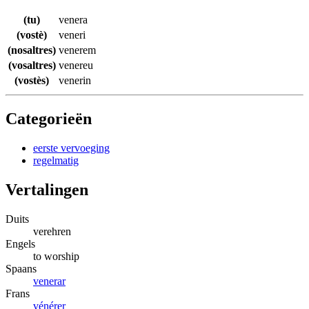
(tu)
venera
(vostè)
veneri
(nosaltres)
venerem
(vosaltres)
venereu
(vostès)
venerin
Categorieën
eerste vervoeging
regelmatig
Vertalingen
Duits
verehren
Engels
to worship
Spaans
venerar
Frans
vénérer