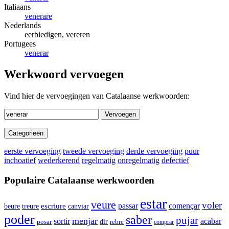
Italiaans
venerare
Nederlands
eerbiedigen, vereren
Portugees
venerar
Werkwoord vervoegen
Vind hier de vervoegingen van Catalaanse werkwoorden:
Vervoegen
Categorieën
eerste vervoeging
tweede vervoeging
derde vervoeging
puur
inchoatief
wederkerend
regelmatig
onregelmatig
defectief
Populaire Catalaanse werkwoorden
estar
veure
voler
passar
començar
beure
escriure
canviar
treure
poder
saber
pujar
menjar
sortir
acabar
dir
rebre
posar
comprar