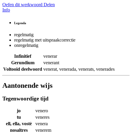
Oefen dit werkwoord
Delen
Info
Legenda
regelmatig
regelmatig met uitspraakcorrectie
onregelmatig
Infinitief
venerar
Gerundium
venerant
Voltooid deelwoord
venerat
,
venerada
,
venerats
,
venerades
Aantonende wijs
Tegenwoordige tijd
jo
venero
tu
veneres
ell, ella, vostè
venera
nosaltres
venerem