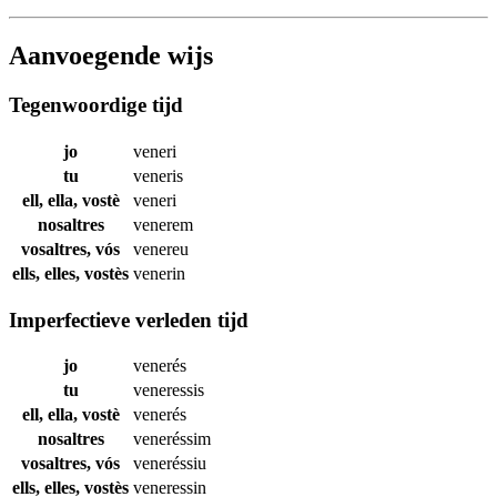
Aanvoegende wijs
Tegenwoordige tijd
jo
veneri
tu
veneris
ell, ella, vostè
veneri
nosaltres
venerem
vosaltres, vós
venereu
ells, elles, vostès
venerin
Imperfectieve verleden tijd
jo
venerés
tu
veneressis
ell, ella, vostè
venerés
nosaltres
veneréssim
vosaltres, vós
veneréssiu
ells, elles, vostès
veneressin