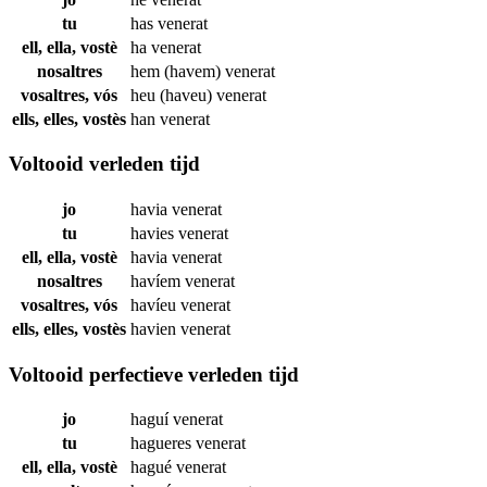
tu
has
venerat
ell, ella, vostè
ha
venerat
nosaltres
hem (havem)
venerat
vosaltres, vós
heu (haveu)
venerat
ells, elles, vostès
han
venerat
Voltooid verleden tijd
jo
havia
venerat
tu
havies
venerat
ell, ella, vostè
havia
venerat
nosaltres
havíem
venerat
vosaltres, vós
havíeu
venerat
ells, elles, vostès
havien
venerat
Voltooid perfectieve verleden tijd
jo
haguí
venerat
tu
hagueres
venerat
ell, ella, vostè
hagué
venerat