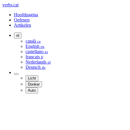
verbs.cat
Hoofdpagina
Oefenen
Artikelen
nl
català
ca
English
en
castellano
es
français
fr
Nederlands
nl
Deutsch
de
Licht
Donker
Auto