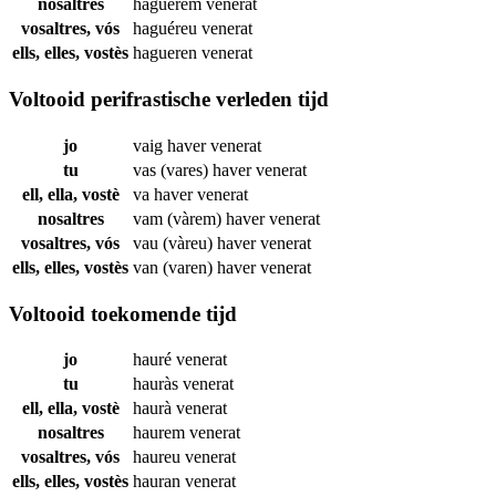
nosaltres
haguérem
venerat
vosaltres, vós
haguéreu
venerat
ells, elles, vostès
hagueren
venerat
Voltooid perifrastische verleden tijd
jo
vaig haver
venerat
tu
vas (vares) haver
venerat
ell, ella, vostè
va haver
venerat
nosaltres
vam (vàrem) haver
venerat
vosaltres, vós
vau (vàreu) haver
venerat
ells, elles, vostès
van (varen) haver
venerat
Voltooid toekomende tijd
jo
hauré
venerat
tu
hauràs
venerat
ell, ella, vostè
haurà
venerat
nosaltres
haurem
venerat
vosaltres, vós
haureu
venerat
ells, elles, vostès
hauran
venerat