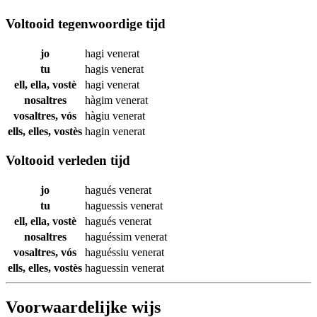
Voltooid tegenwoordige tijd
jo
hagi
venerat
tu
hagis
venerat
ell, ella, vostè
hagi
venerat
nosaltres
hàgim
venerat
vosaltres, vós
hàgiu
venerat
ells, elles, vostès
hagin
venerat
Voltooid verleden tijd
jo
hagués
venerat
tu
haguessis
venerat
ell, ella, vostè
hagués
venerat
nosaltres
haguéssim
venerat
vosaltres, vós
haguéssiu
venerat
ells, elles, vostès
haguessin
venerat
Voorwaardelijke wijs