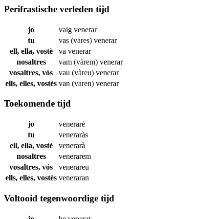
Perifrastische verleden tijd
jo
vaig
venerar
tu
vas (vares)
venerar
ell, ella, vostè
va
venerar
nosaltres
vam (vàrem)
venerar
vosaltres, vós
vau (vàreu)
venerar
ells, elles, vostès
van (varen)
venerar
Toekomende tijd
jo
veneraré
tu
veneraràs
ell, ella, vostè
venerarà
nosaltres
venerarem
vosaltres, vós
venerareu
ells, elles, vostès
veneraran
Voltooid tegenwoordige tijd
jo
he
venerat