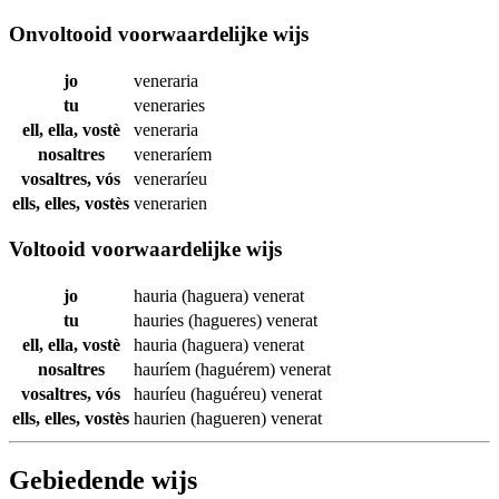
Onvoltooid voorwaardelijke wijs
jo
veneraria
tu
veneraries
ell, ella, vostè
veneraria
nosaltres
veneraríem
vosaltres, vós
veneraríeu
ells, elles, vostès
venerarien
Voltooid voorwaardelijke wijs
jo
hauria (haguera)
venerat
tu
hauries (hagueres)
venerat
ell, ella, vostè
hauria (haguera)
venerat
nosaltres
hauríem (haguérem)
venerat
vosaltres, vós
hauríeu (haguéreu)
venerat
ells, elles, vostès
haurien (hagueren)
venerat
Gebiedende wijs