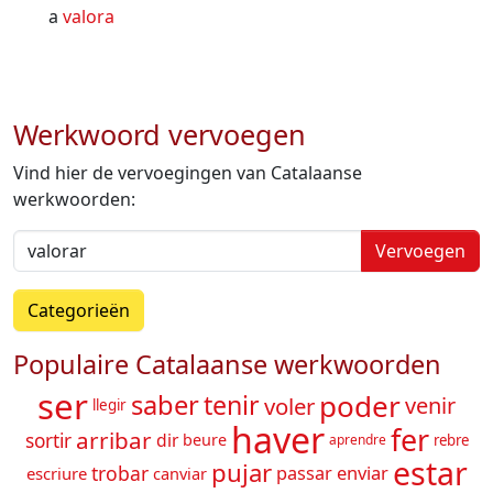
a
valora
Werkwoord vervoegen
Vind hier de vervoegingen van Catalaanse
werkwoorden:
Vervoegen
Categorieën
Populaire Catalaanse werkwoorden
ser
poder
saber
tenir
voler
venir
llegir
haver
fer
arribar
sortir
dir
beure
rebre
aprendre
estar
pujar
trobar
enviar
passar
escriure
canviar