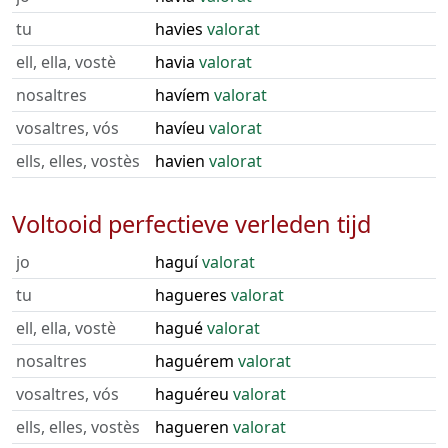
tu
havies
valorat
ell, ella, vostè
havia
valorat
nosaltres
havíem
valorat
vosaltres, vós
havíeu
valorat
ells, elles, vostès
havien
valorat
Voltooid perfectieve verleden tijd
jo
haguí
valorat
tu
hagueres
valorat
ell, ella, vostè
hagué
valorat
nosaltres
haguérem
valorat
vosaltres, vós
haguéreu
valorat
ells, elles, vostès
hagueren
valorat