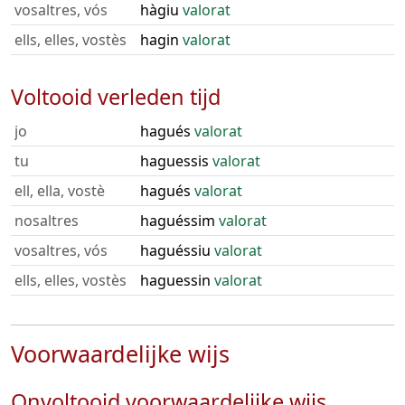
vosaltres, vós
hàgiu
valorat
ells, elles, vostès
hagin
valorat
Voltooid verleden tijd
jo
hagués
valorat
tu
haguessis
valorat
ell, ella, vostè
hagués
valorat
nosaltres
haguéssim
valorat
vosaltres, vós
haguéssiu
valorat
ells, elles, vostès
haguessin
valorat
Voorwaardelijke wijs
Onvoltooid voorwaardelijke wijs