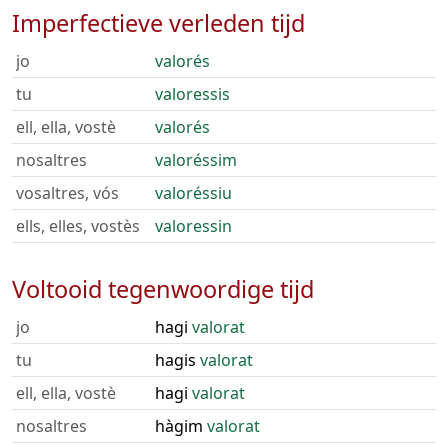
Imperfectieve verleden tijd
jo
valorés
tu
valoressis
ell, ella, vostè
valorés
nosaltres
valoréssim
vosaltres, vós
valoréssiu
ells, elles, vostès
valoressin
Voltooid tegenwoordige tijd
jo
hagi
valorat
tu
hagis
valorat
ell, ella, vostè
hagi
valorat
nosaltres
hàgim
valorat