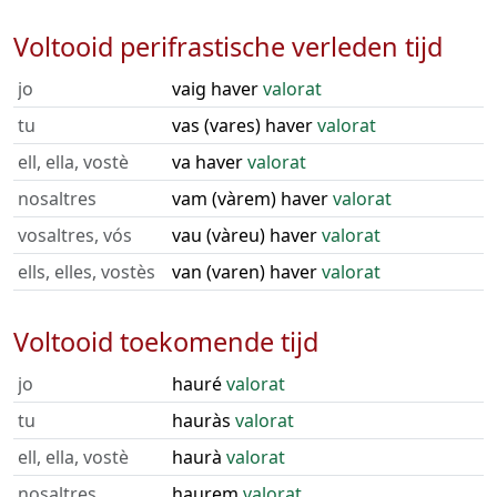
Voltooid perifrastische verleden tijd
jo
vaig haver
valorat
tu
vas (vares) haver
valorat
ell, ella, vostè
va haver
valorat
nosaltres
vam (vàrem) haver
valorat
vosaltres, vós
vau (vàreu) haver
valorat
ells, elles, vostès
van (varen) haver
valorat
Voltooid toekomende tijd
jo
hauré
valorat
tu
hauràs
valorat
ell, ella, vostè
haurà
valorat
nosaltres
haurem
valorat