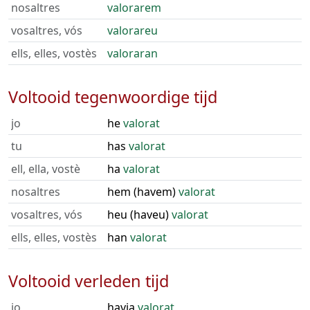
nosaltres
valorarem
vosaltres, vós
valorareu
ells, elles, vostès
valoraran
Voltooid tegenwoordige tijd
jo
he
valorat
tu
has
valorat
ell, ella, vostè
ha
valorat
nosaltres
hem (havem)
valorat
vosaltres, vós
heu (haveu)
valorat
ells, elles, vostès
han
valorat
Voltooid verleden tijd
jo
havia
valorat