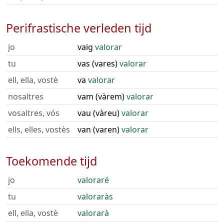
Perifrastische verleden tijd
jo
vaig
valorar
tu
vas (vares)
valorar
ell, ella, vostè
va
valorar
nosaltres
vam (vàrem)
valorar
vosaltres, vós
vau (vàreu)
valorar
ells, elles, vostès
van (varen)
valorar
Toekomende tijd
jo
valoraré
tu
valoraràs
ell, ella, vostè
valorarà