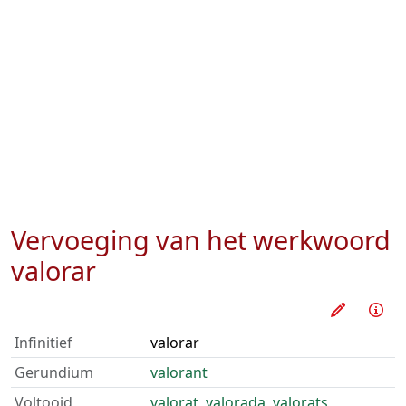
Vervoeging van het werkwoord
valorar
Oefen d
Inf
Infinitief
valorar
Gerundium
valorant
Voltooid
valorat
,
valorada
,
valorats
,