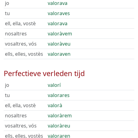
jo
valorava
tu
valoraves
ell, ella, vostè
valorava
nosaltres
valoràvem
vosaltres, vós
valoràveu
ells, elles, vostès
valoraven
Perfectieve verleden tijd
jo
valorí
tu
valorares
ell, ella, vostè
valorà
nosaltres
valoràrem
vosaltres, vós
valoràreu
ells, elles, vostès
valoraren