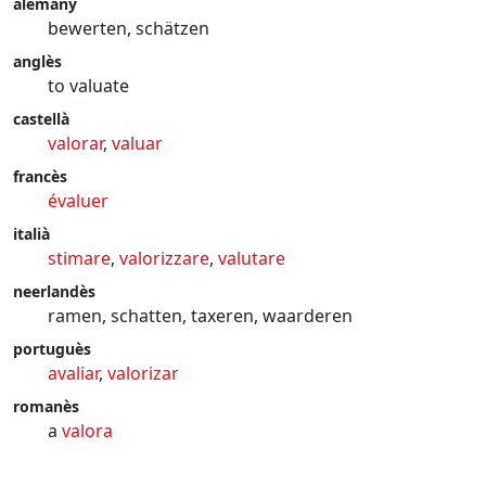
alemany
bewerten, schätzen
anglès
to valuate
castellà
valorar
,
valuar
francès
évaluer
italià
stimare
,
valorizzare
,
valutare
neerlandès
ramen, schatten, taxeren, waarderen
portuguès
avaliar
,
valorizar
romanès
a
valora