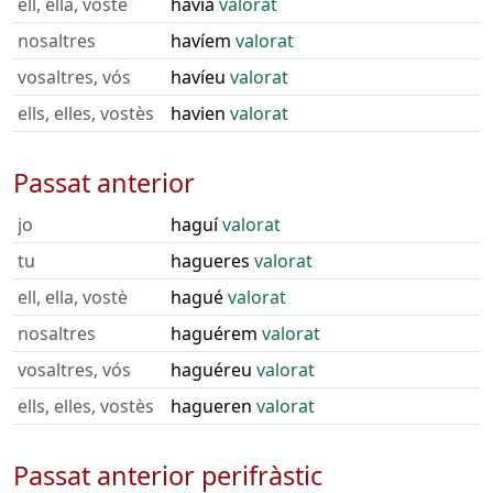
ell, ella, vostè
havia
valorat
nosaltres
havíem
valorat
vosaltres, vós
havíeu
valorat
ells, elles, vostès
havien
valorat
Passat anterior
jo
haguí
valorat
tu
hagueres
valorat
ell, ella, vostè
hagué
valorat
nosaltres
haguérem
valorat
vosaltres, vós
haguéreu
valorat
ells, elles, vostès
hagueren
valorat
Passat anterior perifràstic