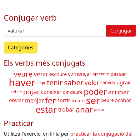
Conjugar verb
Conjugar
Categories
Els verbs més conjugats
veure
venir
començar
passar
escriure
aprendre
haver
tenir
saber
voler
agrair
canviar
llegir
poder
pujar
arribar
conèixer
dir
deure
rebre
ser
fer
menjar
enviar
acabar
sortir
beure
treure
estar
anar
trobar
posar
Practicar
Utilitza l'exercici en línia per
practicar la conjugació del