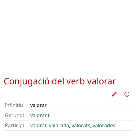
Conjugació del verb
valorar
Practica
Inf
Infinitiu
valorar
Gerundi
valorant
Participi
valorat
,
valorada
,
valorats
,
valorades