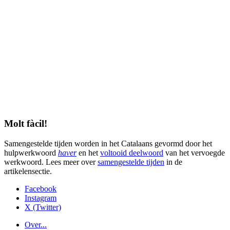
Molt fàcil!
Samengestelde tijden worden in het Catalaans gevormd door het
hulpwerkwoord
haver
en het
voltooid deelwoord
van het vervoegde
werkwoord. Lees meer over
samengestelde tijden
in de
artikelensectie.
Facebook
Instagram
X (Twitter)
Over...