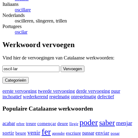
Italiaans
oscillare
Nederlands
oscilleren, slingeren, trillen
Portugees
oscilar
Werkwoord vervoegen
Vind hier de vervoegingen van Catalaanse werkwoorden:
Vervoegen
Categorieën
eerste vervoeging
tweede vervoeging
derde vervoeging
puur
inchoatief
wederkerend
regelmatig
onregelmatig
defectief
Populaire Catalaanse werkwoorden
poder
saber
menjar
acabar
començar
deure
rebre
treure
llegir
fer
venir
sortir
enviar
passar
beure
escriure
aprendre
posar