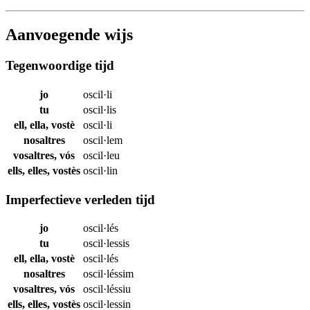
Aanvoegende wijs
Tegenwoordige tijd
jo
oscil·li
tu
oscil·lis
ell, ella, vostè
oscil·li
nosaltres
oscil·lem
vosaltres, vós
oscil·leu
ells, elles, vostès
oscil·lin
Imperfectieve verleden tijd
jo
oscil·lés
tu
oscil·lessis
ell, ella, vostè
oscil·lés
nosaltres
oscil·léssim
vosaltres, vós
oscil·léssiu
ells, elles, vostès
oscil·lessin