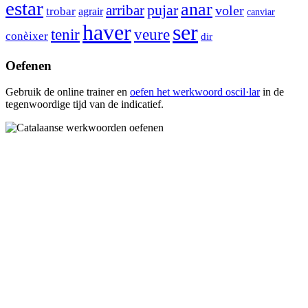
estar
anar
pujar
arribar
voler
trobar
agrair
canviar
haver
ser
tenir
veure
conèixer
dir
Oefenen
Gebruik de online trainer en
oefen het werkwoord
oscil·lar
in de
tegenwoordige tijd van de indicatief.