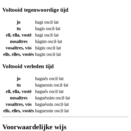
Voltooid tegenwoordige tijd
jo
hagi
oscil·lat
tu
hagis
oscil·lat
ell, ella, vostè
hagi
oscil·lat
nosaltres
hàgim
oscil·lat
vosaltres, vós
hàgiu
oscil·lat
ells, elles, vostès
hagin
oscil·lat
Voltooid verleden tijd
jo
hagués
oscil·lat
tu
haguessis
oscil·lat
ell, ella, vostè
hagués
oscil·lat
nosaltres
haguéssim
oscil·lat
vosaltres, vós
haguéssiu
oscil·lat
ells, elles, vostès
haguessin
oscil·lat
Voorwaardelijke wijs