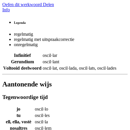
Oefen dit werkwoord
Delen
Info
Legenda
regelmatig
regelmatig met uitspraakcorrectie
onregelmatig
Infinitief
oscil·lar
Gerundium
oscil·lant
Voltooid deelwoord
oscil·lat
,
oscil·lada
,
oscil·lats
,
oscil·lades
Aantonende wijs
Tegenwoordige tijd
jo
oscil·lo
tu
oscil·les
ell, ella, vostè
oscil·la
nosaltres
oscil·lem