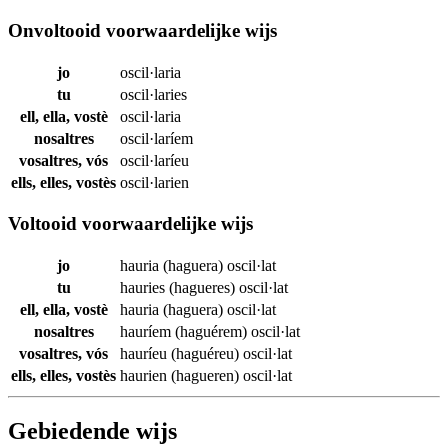
Onvoltooid voorwaardelijke wijs
jo
oscil·laria
tu
oscil·laries
ell, ella, vostè
oscil·laria
nosaltres
oscil·laríem
vosaltres, vós
oscil·laríeu
ells, elles, vostès
oscil·larien
Voltooid voorwaardelijke wijs
jo
hauria (haguera)
oscil·lat
tu
hauries (hagueres)
oscil·lat
ell, ella, vostè
hauria (haguera)
oscil·lat
nosaltres
hauríem (haguérem)
oscil·lat
vosaltres, vós
hauríeu (haguéreu)
oscil·lat
ells, elles, vostès
haurien (hagueren)
oscil·lat
Gebiedende wijs