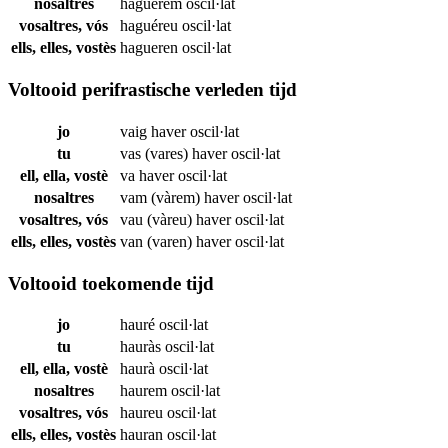
nosaltres
haguérem
oscil·lat
vosaltres, vós
haguéreu
oscil·lat
ells, elles, vostès
hagueren
oscil·lat
Voltooid perifrastische verleden tijd
jo
vaig haver
oscil·lat
tu
vas (vares) haver
oscil·lat
ell, ella, vostè
va haver
oscil·lat
nosaltres
vam (vàrem) haver
oscil·lat
vosaltres, vós
vau (vàreu) haver
oscil·lat
ells, elles, vostès
van (varen) haver
oscil·lat
Voltooid toekomende tijd
jo
hauré
oscil·lat
tu
hauràs
oscil·lat
ell, ella, vostè
haurà
oscil·lat
nosaltres
haurem
oscil·lat
vosaltres, vós
haureu
oscil·lat
ells, elles, vostès
hauran
oscil·lat