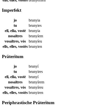
ells, elles, vostès
brunyeixen
Imperfekt
jo
brunyia
tu
brunyies
ell, ella, vostè
brunyia
nosaltres
brunyíem
vosaltres, vós
brunyíeu
ells, elles, vostès
brunyien
Präteritum
jo
brunyí
tu
brunyires
ell, ella, vostè
brunyí
nosaltres
brunyírem
vosaltres, vós
brunyíreu
ells, elles, vostès
brunyiren
Periphrastische Präteritum