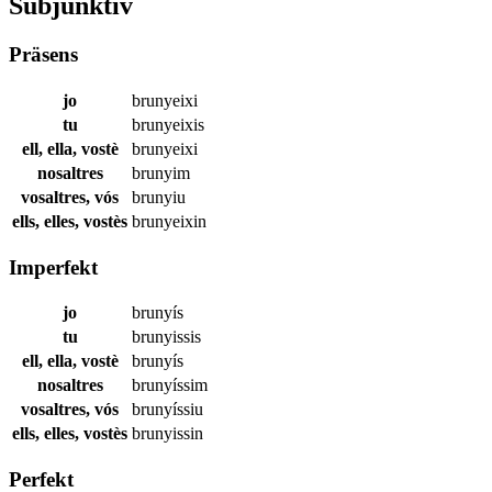
Subjunktiv
Präsens
jo
brunyeixi
tu
brunyeixis
ell, ella, vostè
brunyeixi
nosaltres
brunyim
vosaltres, vós
brunyiu
ells, elles, vostès
brunyeixin
Imperfekt
jo
brunyís
tu
brunyissis
ell, ella, vostè
brunyís
nosaltres
brunyíssim
vosaltres, vós
brunyíssiu
ells, elles, vostès
brunyissin
Perfekt