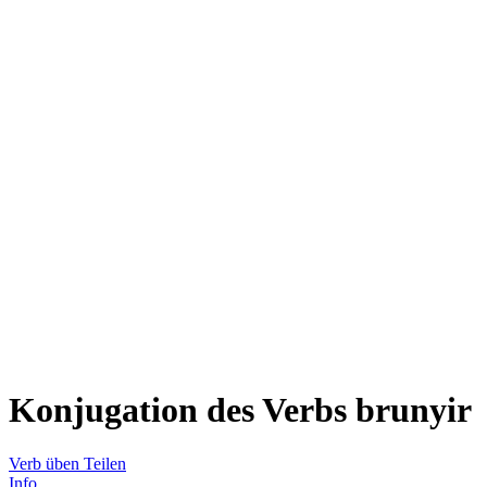
Konjugation des Verbs
brunyir
Verb üben
Teilen
Info