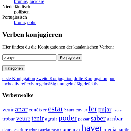
brunire
,
lucidare
Niederländisch
polijsten
Portugiesisch
brunir
,
polir
Verben konjugieren
Hier findest du die Konjugationen der katalanischen Verben:
Konjugieren
Kategorien
erste Konjugation
zweite Konjugation
dritte Konjugation
pur
inchoativ
reflexiv
regelmäßig
unregelmäßig
defektiv
Verbenwolke
estar
fer
anar
pujar
venir
conèixer
enviar
beure
treure
poder
tenir
saber
veure
arribar
trobar
agrair
passar
haver
menjar
començar
deure
escriure
sortir
rebre
canviar
posar