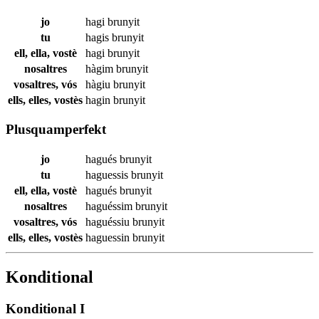
jo
hagi
brunyit
tu
hagis
brunyit
ell, ella, vostè
hagi
brunyit
nosaltres
hàgim
brunyit
vosaltres, vós
hàgiu
brunyit
ells, elles, vostès
hagin
brunyit
Plusquamperfekt
jo
hagués
brunyit
tu
haguessis
brunyit
ell, ella, vostè
hagués
brunyit
nosaltres
haguéssim
brunyit
vosaltres, vós
haguéssiu
brunyit
ells, elles, vostès
haguessin
brunyit
Konditional
Konditional I