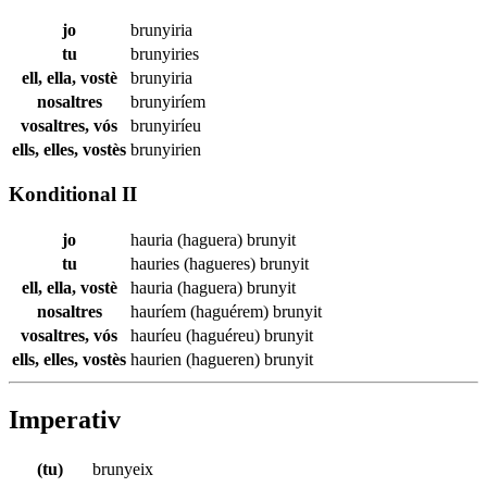
jo
brunyiria
tu
brunyiries
ell, ella, vostè
brunyiria
nosaltres
brunyiríem
vosaltres, vós
brunyiríeu
ells, elles, vostès
brunyirien
Konditional II
jo
hauria (haguera)
brunyit
tu
hauries (hagueres)
brunyit
ell, ella, vostè
hauria (haguera)
brunyit
nosaltres
hauríem (haguérem)
brunyit
vosaltres, vós
hauríeu (haguéreu)
brunyit
ells, elles, vostès
haurien (hagueren)
brunyit
Imperativ
(tu)
brunyeix