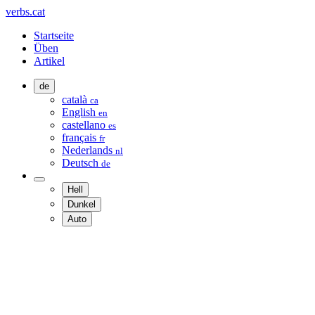
verbs.cat
Startseite
Üben
Artikel
de
català
ca
English
en
castellano
es
français
fr
Nederlands
nl
Deutsch
de
Hell
Dunkel
Auto