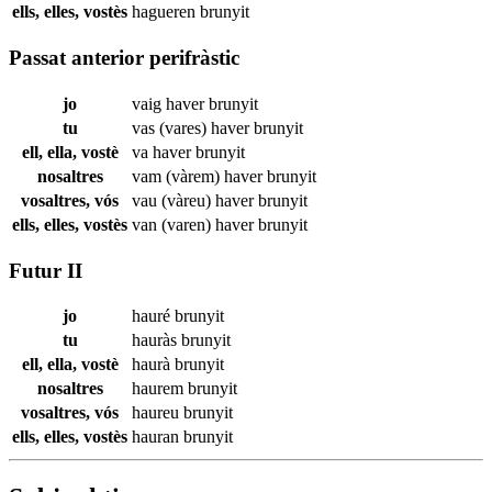
ells, elles, vostès
hagueren
brunyit
Passat anterior perifràstic
jo
vaig haver
brunyit
tu
vas (vares) haver
brunyit
ell, ella, vostè
va haver
brunyit
nosaltres
vam (vàrem) haver
brunyit
vosaltres, vós
vau (vàreu) haver
brunyit
ells, elles, vostès
van (varen) haver
brunyit
Futur II
jo
hauré
brunyit
tu
hauràs
brunyit
ell, ella, vostè
haurà
brunyit
nosaltres
haurem
brunyit
vosaltres, vós
haureu
brunyit
ells, elles, vostès
hauran
brunyit