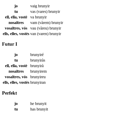
jo
vaig
brunyir
tu
vas (vares)
brunyir
ell, ella, vostè
va
brunyir
nosaltres
vam (vàrem)
brunyir
vosaltres, vós
vau (vàreu)
brunyir
ells, elles, vostès
van (varen)
brunyir
Futur I
jo
brunyiré
tu
brunyiràs
ell, ella, vostè
brunyirà
nosaltres
brunyirem
vosaltres, vós
brunyireu
ells, elles, vostès
brunyiran
Perfekt
jo
he
brunyit
tu
has
brunyit