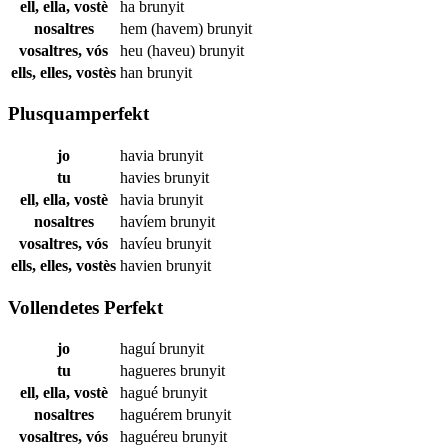
ell, ella, vostè
ha
brunyit
nosaltres
hem (havem)
brunyit
vosaltres, vós
heu (haveu)
brunyit
ells, elles, vostès
han
brunyit
Plusquamperfekt
jo
havia
brunyit
tu
havies
brunyit
ell, ella, vostè
havia
brunyit
nosaltres
havíem
brunyit
vosaltres, vós
havíeu
brunyit
ells, elles, vostès
havien
brunyit
Vollendetes Perfekt
jo
haguí
brunyit
tu
hagueres
brunyit
ell, ella, vostè
hagué
brunyit
nosaltres
haguérem
brunyit
vosaltres, vós
haguéreu
brunyit