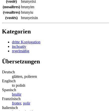
(vostè)
brunyeixi
(nosaltres)
brunyim
(vosaltres)
brunyiu
(vostès)
brunyeixin
Kategorien
dritte Konjugation
inchoativ
regelmäßig
Übersetzungen
Deutsch
glätten, polieren
Englisch
to polish
Spanisch
bruñir
Französisch
frotter
,
polir
Italienisch