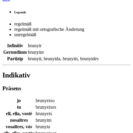
Legende
regelmäß
regelmäß mit ortografische Änderung
unregelmäß
Infinitiv
brunyir
Gerundium
brunyint
Partizip
brunyit
,
brunyida
,
brunyits
,
brunyides
Indikativ
Präsens
jo
brunyeixo
tu
brunyeixes
ell, ella, vostè
brunyeix
nosaltres
brunyim
vosaltres, vós
brunyiu