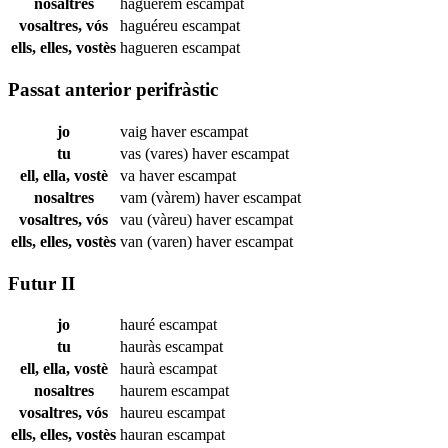
nosaltres
haguérem
escampat
vosaltres, vós
haguéreu
escampat
ells, elles, vostès
hagueren
escampat
Passat anterior perifràstic
jo
vaig haver
escampat
tu
vas (vares) haver
escampat
ell, ella, vostè
va haver
escampat
nosaltres
vam (vàrem) haver
escampat
vosaltres, vós
vau (vàreu) haver
escampat
ells, elles, vostès
van (varen) haver
escampat
Futur II
jo
hauré
escampat
tu
hauràs
escampat
ell, ella, vostè
haurà
escampat
nosaltres
haurem
escampat
vosaltres, vós
haureu
escampat
ells, elles, vostès
hauran
escampat