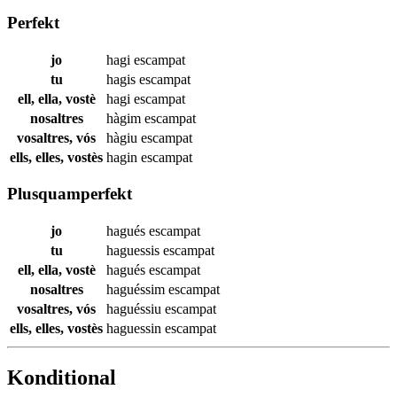
Perfekt
jo
hagi
escampat
tu
hagis
escampat
ell, ella, vostè
hagi
escampat
nosaltres
hàgim
escampat
vosaltres, vós
hàgiu
escampat
ells, elles, vostès
hagin
escampat
Plusquamperfekt
jo
hagués
escampat
tu
haguessis
escampat
ell, ella, vostè
hagués
escampat
nosaltres
haguéssim
escampat
vosaltres, vós
haguéssiu
escampat
ells, elles, vostès
haguessin
escampat
Konditional