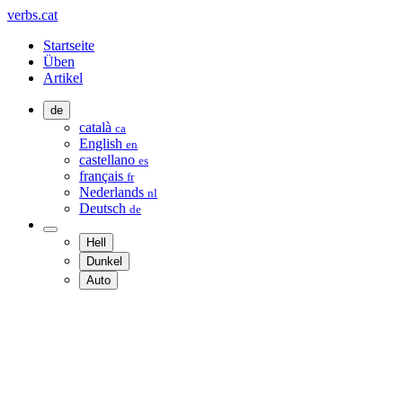
verbs.cat
Startseite
Üben
Artikel
de
català
ca
English
en
castellano
es
français
fr
Nederlands
nl
Deutsch
de
Hell
Dunkel
Auto