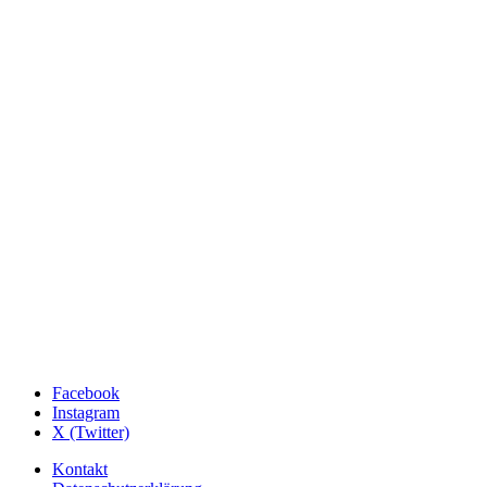
Facebook
Instagram
X (Twitter)
Kontakt