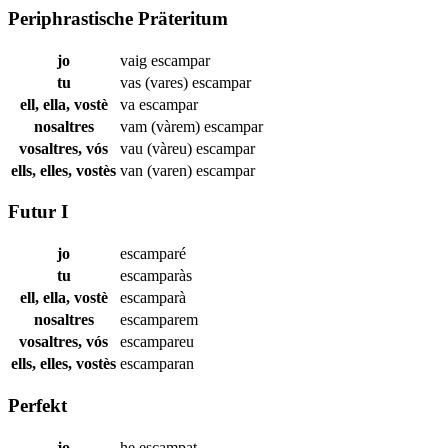
Periphrastische Präteritum
jo
vaig
escampar
tu
vas (vares)
escampar
ell, ella, vostè
va
escampar
nosaltres
vam (vàrem)
escampar
vosaltres, vós
vau (vàreu)
escampar
ells, elles, vostès
van (varen)
escampar
Futur I
jo
escamparé
tu
escamparàs
ell, ella, vostè
escamparà
nosaltres
escamparem
vosaltres, vós
escampareu
ells, elles, vostès
escamparan
Perfekt
jo
he
escampat