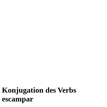
Konjugation des Verbs
escampar