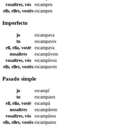
vosaltres, vós
escampeu
ells, elles, vostès
escampen
Imperfecto
jo
escampava
tu
escampaves
ell, ella, vostè
escampava
nosaltres
escampàvem
vosaltres, vós
escampàveu
ells, elles, vostès
escampaven
Pasado simple
jo
escampí
tu
escampares
ell, ella, vostè
escampà
nosaltres
escampàrem
vosaltres, vós
escampàreu
ells, elles, vostès
escamparen