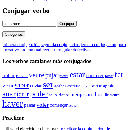
Conjugar verbo
Conjugar
Categorías
primera conjugación
segunda conjugación
tercera conjugación
puro
incoativo
pronominal
regular
irregular
defectivo
Los verbos catalanes más conjugados
estar
fer
veure
pujar
trobar
conèixer
canviar
posar
provar
ser
saber
venir
sortir
enviar
acabar
agrair
escriure
llegir
anar
poder
tenir
arribar
menjar
dir
beure
deure
treure
haver
voler
passar
començar
rebre
Practicar
Utiliza el ejercicio en línea para
practicar la conjugación de