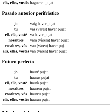
ells, elles, vostès
hagueren
pujat
Pasado anterior perifrástico
jo
vaig haver
pujat
tu
vas (vares) haver
pujat
ell, ella, vostè
va haver
pujat
nosaltres
vam (vàrem) haver
pujat
vosaltres, vós
vau (vàreu) haver
pujat
ells, elles, vostès
van (varen) haver
pujat
Futuro perfecto
jo
hauré
pujat
tu
hauràs
pujat
ell, ella, vostè
haurà
pujat
nosaltres
haurem
pujat
vosaltres, vós
haureu
pujat
ells, elles, vostès
hauran
pujat