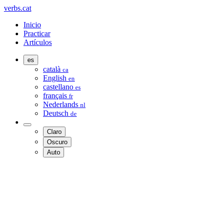
verbs.cat
Inicio
Practicar
Artículos
es
català
ca
English
en
castellano
es
français
fr
Nederlands
nl
Deutsch
de
Claro
Oscuro
Auto