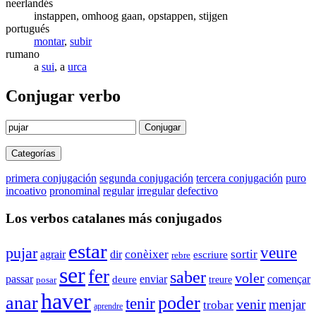
neerlandés
instappen, omhoog gaan, opstappen, stijgen
portugués
montar
,
subir
rumano
a
sui
, a
urca
Conjugar verbo
Conjugar
Categorías
primera conjugación
segunda conjugación
tercera conjugación
puro
incoativo
pronominal
regular
irregular
defectivo
Los verbos catalanes más conjugados
estar
veure
pujar
conèixer
agrair
sortir
dir
escriure
rebre
ser
fer
saber
voler
enviar
passar
començar
deure
posar
treure
haver
anar
poder
tenir
venir
menjar
trobar
aprendre