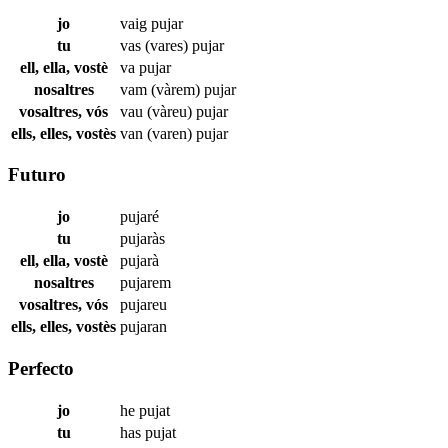
jo
vaig
pujar
tu
vas (vares)
pujar
ell, ella, vostè
va
pujar
nosaltres
vam (vàrem)
pujar
vosaltres, vós
vau (vàreu)
pujar
ells, elles, vostès
van (varen)
pujar
Futuro
jo
pujaré
tu
pujaràs
ell, ella, vostè
pujarà
nosaltres
pujarem
vosaltres, vós
pujareu
ells, elles, vostès
pujaran
Perfecto
jo
he
pujat
tu
has
pujat