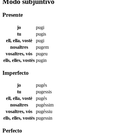
Modo subjuntivo
Presente
jo
pugi
tu
pugis
ell, ella, vostè
pugi
nosaltres
pugem
vosaltres, vós
pugeu
ells, elles, vostès
pugin
Imperfecto
jo
pugés
tu
pugessis
ell, ella, vostè
pugés
nosaltres
pugéssim
vosaltres, vós
pugéssiu
ells, elles, vostès
pugessin
Perfecto