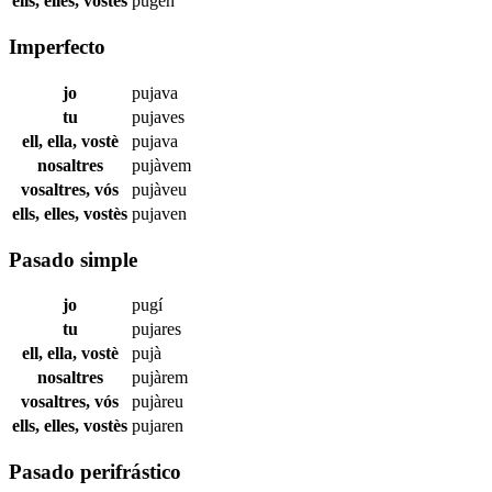
ells, elles, vostès
pugen
Imperfecto
jo
pujava
tu
pujaves
ell, ella, vostè
pujava
nosaltres
pujàvem
vosaltres, vós
pujàveu
ells, elles, vostès
pujaven
Pasado simple
jo
pugí
tu
pujares
ell, ella, vostè
pujà
nosaltres
pujàrem
vosaltres, vós
pujàreu
ells, elles, vostès
pujaren
Pasado perifrástico