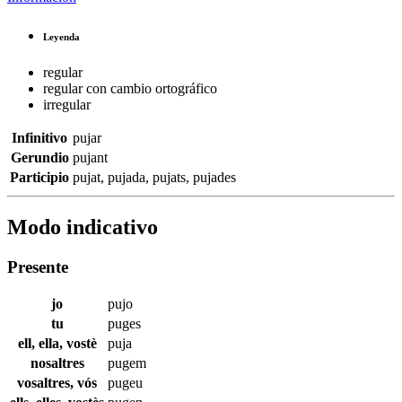
Leyenda
regular
regular con cambio ortográfico
irregular
Infinitivo
pujar
Gerundio
pujant
Participio
pujat
,
pujada
,
pujats
,
pujades
Modo indicativo
Presente
jo
pujo
tu
puges
ell, ella, vostè
puja
nosaltres
pugem
vosaltres, vós
pugeu