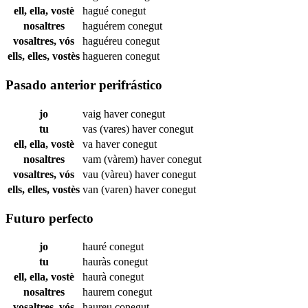
ell, ella, vostè
hagué
conegut
nosaltres
haguérem
conegut
vosaltres, vós
haguéreu
conegut
ells, elles, vostès
hagueren
conegut
Pasado anterior perifrástico
jo
vaig haver
conegut
tu
vas (vares) haver
conegut
ell, ella, vostè
va haver
conegut
nosaltres
vam (vàrem) haver
conegut
vosaltres, vós
vau (vàreu) haver
conegut
ells, elles, vostès
van (varen) haver
conegut
Futuro perfecto
jo
hauré
conegut
tu
hauràs
conegut
ell, ella, vostè
haurà
conegut
nosaltres
haurem
conegut
vosaltres, vós
haureu
conegut