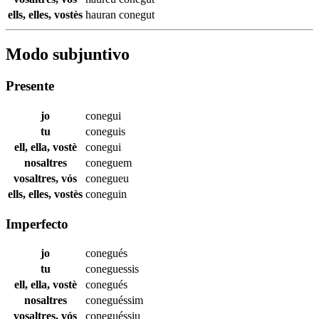
ells, elles, vostès
hauran
conegut
Modo subjuntivo
Presente
jo
conegui
tu
coneguis
ell, ella, vostè
conegui
nosaltres
coneguem
vosaltres, vós
conegueu
ells, elles, vostès
coneguin
Imperfecto
jo
conegués
tu
coneguessis
ell, ella, vostè
conegués
nosaltres
coneguéssim
vosaltres, vós
coneguéssiu