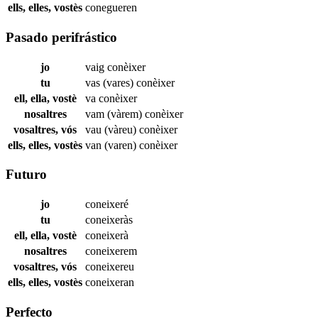
ells, elles, vostès
conegueren
Pasado perifrástico
jo
vaig
conèixer
tu
vas (vares)
conèixer
ell, ella, vostè
va
conèixer
nosaltres
vam (vàrem)
conèixer
vosaltres, vós
vau (vàreu)
conèixer
ells, elles, vostès
van (varen)
conèixer
Futuro
jo
coneixeré
tu
coneixeràs
ell, ella, vostè
coneixerà
nosaltres
coneixerem
vosaltres, vós
coneixereu
ells, elles, vostès
coneixeran
Perfecto