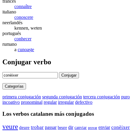
francés
connaître
italiano
conoscere
neerlandés
kennen, weten
portugués
conhecer
rumano
a
cunoaște
Conjugar verbo
Conjugar
Categorías
primera conjugación
segunda conjugación
tercera conjugación
puro
incoativo
pronominal
regular
irregular
defectivo
Los verbos catalanes más conjugados
veure
trobar
enviar
conèixer
passar
dir
deure
beure
canviar
provar