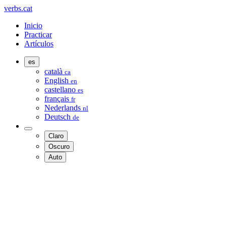
verbs.cat
Inicio
Practicar
Artículos
es
català
ca
English
en
castellano
es
français
fr
Nederlands
nl
Deutsch
de
Claro
Oscuro
Auto