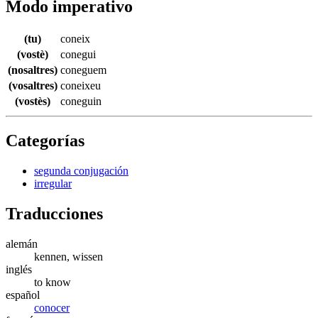
Modo imperativo
(tu)
coneix
(vostè)
conegui
(nosaltres)
coneguem
(vosaltres)
coneixeu
(vostès)
coneguin
Categorías
segunda conjugación
irregular
Traducciones
alemán
kennen, wissen
inglés
to know
español
conocer