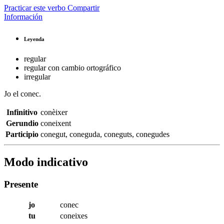
Practicar este verbo
Compartir
Información
Leyenda
regular
regular con cambio ortográfico
irregular
Jo el
conec
.
Infinitivo
conèixer
Gerundio
coneixent
Participio
conegut
,
coneguda
,
coneguts
,
conegudes
Modo indicativo
Presente
jo
conec
tu
coneixes