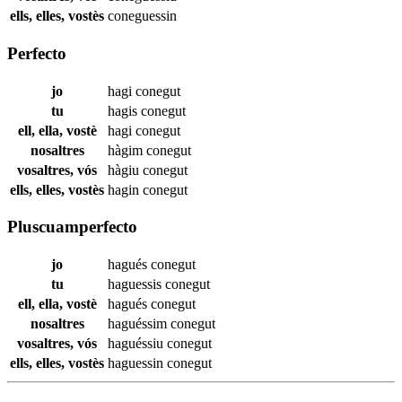
ells, elles, vostès
coneguessin
Perfecto
jo
hagi
conegut
tu
hagis
conegut
ell, ella, vostè
hagi
conegut
nosaltres
hàgim
conegut
vosaltres, vós
hàgiu
conegut
ells, elles, vostès
hagin
conegut
Pluscuamperfecto
jo
hagués
conegut
tu
haguessis
conegut
ell, ella, vostè
hagués
conegut
nosaltres
haguéssim
conegut
vosaltres, vós
haguéssiu
conegut
ells, elles, vostès
haguessin
conegut