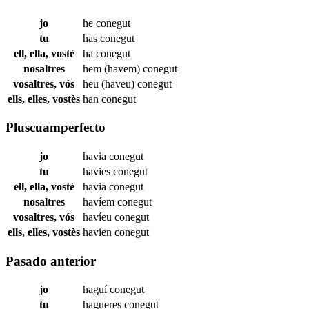
jo
he
conegut
tu
has
conegut
ell, ella, vostè
ha
conegut
nosaltres
hem (havem)
conegut
vosaltres, vós
heu (haveu)
conegut
ells, elles, vostès
han
conegut
Pluscuamperfecto
jo
havia
conegut
tu
havies
conegut
ell, ella, vostè
havia
conegut
nosaltres
havíem
conegut
vosaltres, vós
havíeu
conegut
ells, elles, vostès
havien
conegut
Pasado anterior
jo
haguí
conegut
tu
hagueres
conegut