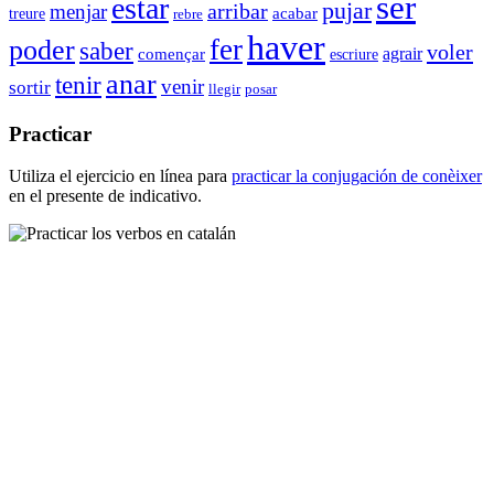
ser
estar
pujar
arribar
menjar
acabar
treure
rebre
haver
fer
poder
saber
voler
començar
agrair
escriure
anar
tenir
venir
sortir
llegir
posar
Practicar
Utiliza el ejercicio en línea para
practicar la conjugación de
conèixer
en el presente de indicativo.