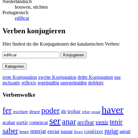
Niederländisch
bouwen, stichten
Portugiesisch
edificar
Verben konjugieren
Hier findest du die Konjugationen der katalanischen Verben:
Konjugieren
Kategorien
erste Konjugation
zweite Konjugation
dritte Konjugation
pur
inchoativ
reflexiv
regelmäßig
unregelmäßig
defektiv
Verbenwolke
haver
fer
poder
trobar
dir
escriure
deure
rebre
posar
ser
anar
tenir
arribar
venir
sortir
acabar
començar
saber
pujar
menjar
enviar
conèixer
agrair
passar
beure
llegir