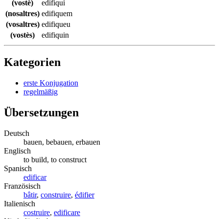
(vostè)
edifiqui
(nosaltres)
edifiquem
(vosaltres)
edifiqueu
(vostès)
edifiquin
Kategorien
erste Konjugation
regelmäßig
Übersetzungen
Deutsch
bauen, bebauen, erbauen
Englisch
to build, to construct
Spanisch
edificar
Französisch
bâtir
,
construire
,
édifier
Italienisch
costruire
,
edificare