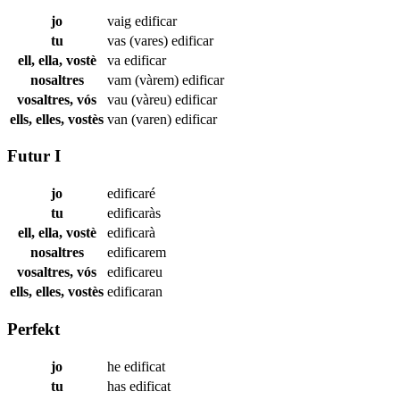
jo
vaig
edificar
tu
vas (vares)
edificar
ell, ella, vostè
va
edificar
nosaltres
vam (vàrem)
edificar
vosaltres, vós
vau (vàreu)
edificar
ells, elles, vostès
van (varen)
edificar
Futur I
jo
edificaré
tu
edificaràs
ell, ella, vostè
edificarà
nosaltres
edificarem
vosaltres, vós
edificareu
ells, elles, vostès
edificaran
Perfekt
jo
he
edificat
tu
has
edificat