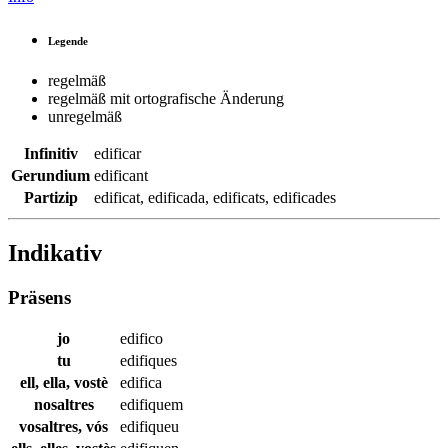
Legende
regelmäß
regelmäß mit ortografische Änderung
unregelmäß
Infinitiv
edificar
Gerundium
edificant
Partizip
edificat
,
edificada
,
edificats
,
edificades
Indikativ
Präsens
jo
edifico
tu
edifiques
ell, ella, vostè
edifica
nosaltres
edifiquem
vosaltres, vós
edifiqueu