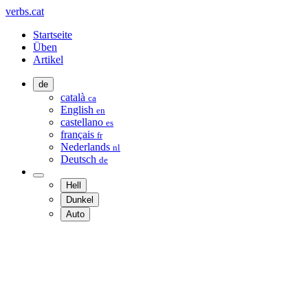
verbs.cat
Startseite
Üben
Artikel
de
català
ca
English
en
castellano
es
français
fr
Nederlands
nl
Deutsch
de
Hell
Dunkel
Auto