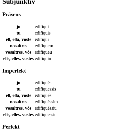
Subjunktiv
Präsens
jo
edifiqui
tu
edifiquis
ell, ella, vostè
edifiqui
nosaltres
edifiquem
vosaltres, vós
edifiqueu
ells, elles, vostès
edifiquin
Imperfekt
jo
edifiqués
tu
edifiquessis
ell, ella, vostè
edifiqués
nosaltres
edifiquéssim
vosaltres, vós
edifiquéssiu
ells, elles, vostès
edifiquessin
Perfekt