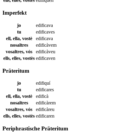
ells, elles, vostès
edifiquen
Imperfekt
jo
edificava
tu
edificaves
ell, ella, vostè
edificava
nosaltres
edificàvem
vosaltres, vós
edificàveu
ells, elles, vostès
edificaven
Präteritum
jo
edifiquí
tu
edificares
ell, ella, vostè
edificà
nosaltres
edificàrem
vosaltres, vós
edificàreu
ells, elles, vostès
edificaren
Periphrastische Präteritum