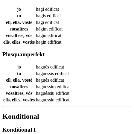
jo
hagi
edificat
tu
hagis
edificat
ell, ella, vostè
hagi
edificat
nosaltres
hàgim
edificat
vosaltres, vós
hàgiu
edificat
ells, elles, vostès
hagin
edificat
Plusquamperfekt
jo
hagués
edificat
tu
haguessis
edificat
ell, ella, vostè
hagués
edificat
nosaltres
haguéssim
edificat
vosaltres, vós
haguéssiu
edificat
ells, elles, vostès
haguessin
edificat
Konditional
Konditional I