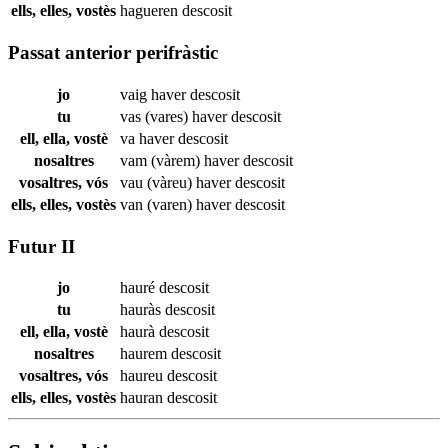
ells, elles, vostès
hagueren
descosit
Passat anterior perifràstic
jo
vaig haver
descosit
tu
vas (vares) haver
descosit
ell, ella, vostè
va haver
descosit
nosaltres
vam (vàrem) haver
descosit
vosaltres, vós
vau (vàreu) haver
descosit
ells, elles, vostès
van (varen) haver
descosit
Futur II
jo
hauré
descosit
tu
hauràs
descosit
ell, ella, vostè
haurà
descosit
nosaltres
haurem
descosit
vosaltres, vós
haureu
descosit
ells, elles, vostès
hauran
descosit