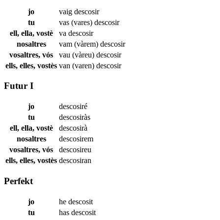
jo
vaig
descosir
tu
vas (vares)
descosir
ell, ella, vostè
va
descosir
nosaltres
vam (vàrem)
descosir
vosaltres, vós
vau (vàreu)
descosir
ells, elles, vostès
van (varen)
descosir
Futur I
jo
descosiré
tu
descosiràs
ell, ella, vostè
descosirà
nosaltres
descosirem
vosaltres, vós
descosireu
ells, elles, vostès
descosiran
Perfekt
jo
he
descosit
tu
has
descosit