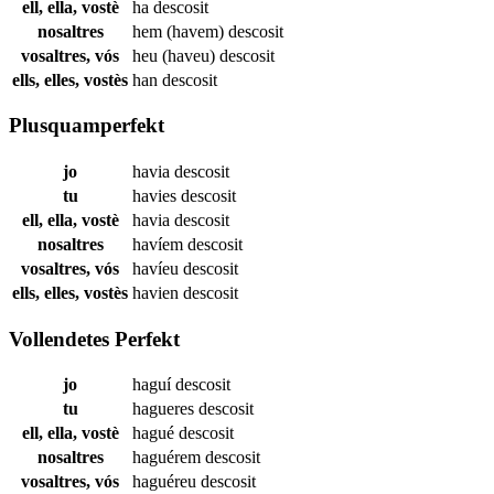
ell, ella, vostè
ha
descosit
nosaltres
hem (havem)
descosit
vosaltres, vós
heu (haveu)
descosit
ells, elles, vostès
han
descosit
Plusquamperfekt
jo
havia
descosit
tu
havies
descosit
ell, ella, vostè
havia
descosit
nosaltres
havíem
descosit
vosaltres, vós
havíeu
descosit
ells, elles, vostès
havien
descosit
Vollendetes Perfekt
jo
haguí
descosit
tu
hagueres
descosit
ell, ella, vostè
hagué
descosit
nosaltres
haguérem
descosit
vosaltres, vós
haguéreu
descosit