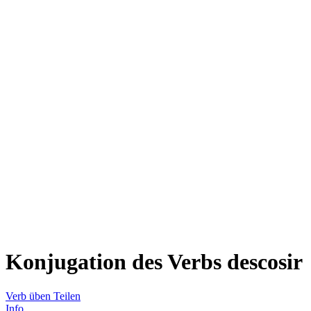
Konjugation des Verbs
descosir
Verb üben
Teilen
Info