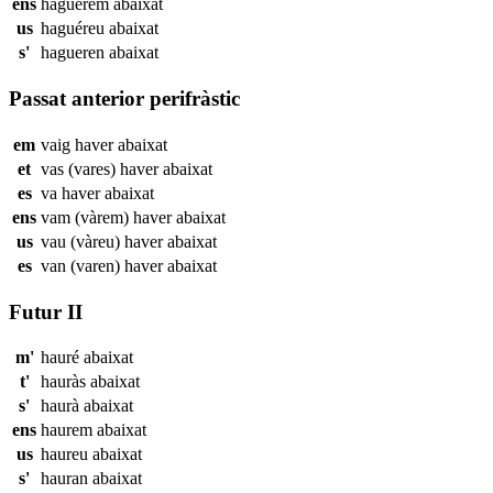
ens
haguérem
abaixat
us
haguéreu
abaixat
s'
hagueren
abaixat
Passat anterior perifràstic
em
vaig haver
abaixat
et
vas (vares) haver
abaixat
es
va haver
abaixat
ens
vam (vàrem) haver
abaixat
us
vau (vàreu) haver
abaixat
es
van (varen) haver
abaixat
Futur II
m'
hauré
abaixat
t'
hauràs
abaixat
s'
haurà
abaixat
ens
haurem
abaixat
us
haureu
abaixat
s'
hauran
abaixat