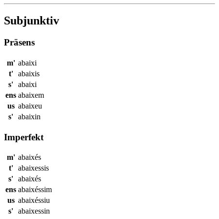
Subjunktiv
Präsens
m'
abaixi
t'
abaixis
s'
abaixi
ens
abaixem
us
abaixeu
s'
abaixin
Imperfekt
m'
abaixés
t'
abaixessis
s'
abaixés
ens
abaixéssim
us
abaixéssiu
s'
abaixessin