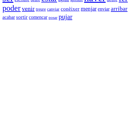
poder
venir
arribar
menjar
conèixer
enviar
canviar
treure
pujar
sortir
acabar
començar
posar