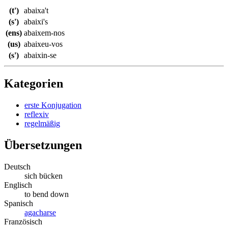
(t')
abaixa't
(s')
abaixi's
(ens)
abaixem-nos
(us)
abaixeu-vos
(s')
abaixin-se
Kategorien
erste Konjugation
reflexiv
regelmäßig
Übersetzungen
Deutsch
sich bücken
Englisch
to bend down
Spanisch
agacharse
Französisch