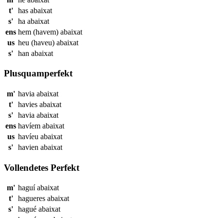
t'
has
abaixat
s'
ha
abaixat
ens
hem (havem)
abaixat
us
heu (haveu)
abaixat
s'
han
abaixat
Plusquamperfekt
m'
havia
abaixat
t'
havies
abaixat
s'
havia
abaixat
ens
havíem
abaixat
us
havíeu
abaixat
s'
havien
abaixat
Vollendetes Perfekt
m'
haguí
abaixat
t'
hagueres
abaixat
s'
hagué
abaixat