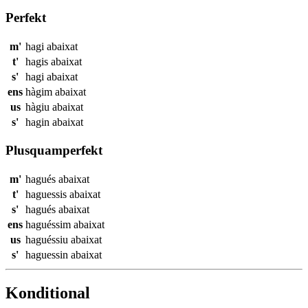
Perfekt
m'
hagi
abaixat
t'
hagis
abaixat
s'
hagi
abaixat
ens
hàgim
abaixat
us
hàgiu
abaixat
s'
hagin
abaixat
Plusquamperfekt
m'
hagués
abaixat
t'
haguessis
abaixat
s'
hagués
abaixat
ens
haguéssim
abaixat
us
haguéssiu
abaixat
s'
haguessin
abaixat
Konditional