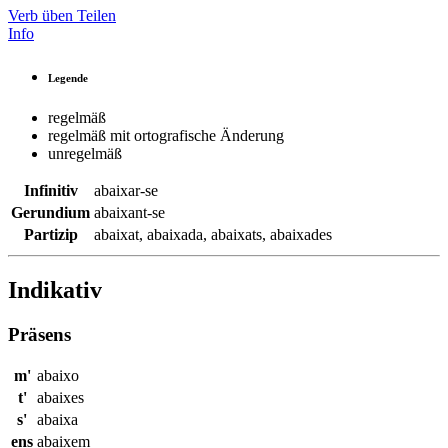
Verb üben
Teilen
Info
Legende
regelmäß
regelmäß mit ortografische Änderung
unregelmäß
Infinitiv
abaixar-se
Gerundium
abaixant-se
Partizip
abaixat
,
abaixada
,
abaixats
,
abaixades
Indikativ
Präsens
m'
abaixo
t'
abaixes
s'
abaixa
ens
abaixem