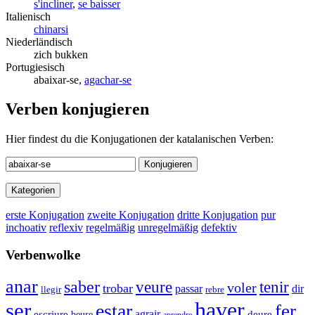
s'incliner
,
se baisser
Italienisch
chinarsi
Niederländisch
zich bukken
Portugiesisch
abaixar-se,
agachar-se
Verben konjugieren
Hier findest du die Konjugationen der katalanischen Verben:
Konjugieren
Kategorien
erste Konjugation
zweite Konjugation
dritte Konjugation
pur
inchoativ
reflexiv
regelmäßig
unregelmäßig
defektiv
Verbenwolke
anar
saber
veure
tenir
voler
trobar
passar
dir
llegir
rebre
haver
ser
estar
fer
agrair
escriure
beure
deure
aprendre