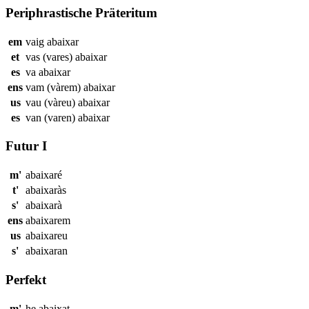
Periphrastische Präteritum
em
vaig
abaixar
et
vas (vares)
abaixar
es
va
abaixar
ens
vam (vàrem)
abaixar
us
vau (vàreu)
abaixar
es
van (varen)
abaixar
Futur I
m'
abaixaré
t'
abaixaràs
s'
abaixarà
ens
abaixarem
us
abaixareu
s'
abaixaran
Perfekt
m'
he
abaixat