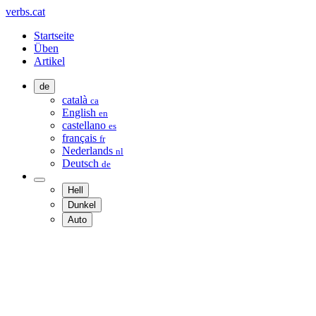
verbs.cat
Startseite
Üben
Artikel
de
català
ca
English
en
castellano
es
français
fr
Nederlands
nl
Deutsch
de
Hell
Dunkel
Auto