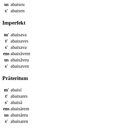
us
abaixeu
s'
abaixen
Imperfekt
m'
abaixava
t'
abaixaves
s'
abaixava
ens
abaixàvem
us
abaixàveu
s'
abaixaven
Präteritum
m'
abaixí
t'
abaixares
s'
abaixà
ens
abaixàrem
us
abaixàreu
s'
abaixaren