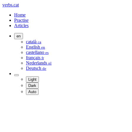
verbs.cat
Home
Practise
Articles
en
català
ca
English
en
castellano
es
français
fr
Nederlands
nl
Deutsch
de
Light
Dark
Auto