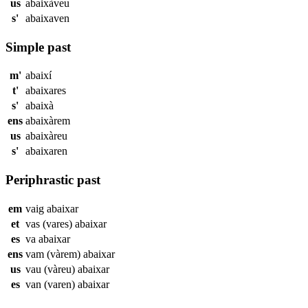
us
abaixàveu
s'
abaixaven
Simple past
m'
abaixí
t'
abaixares
s'
abaixà
ens
abaixàrem
us
abaixàreu
s'
abaixaren
Periphrastic past
em
vaig
abaixar
et
vas (vares)
abaixar
es
va
abaixar
ens
vam (vàrem)
abaixar
us
vau (vàreu)
abaixar
es
van (varen)
abaixar