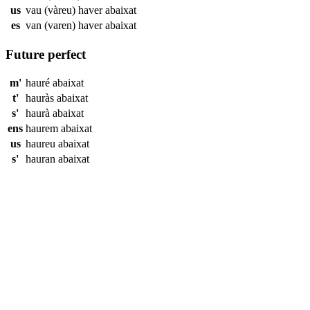
us
vau (vàreu) haver
abaixat
es
van (varen) haver
abaixat
Future perfect
m'
hauré
abaixat
t'
hauràs
abaixat
s'
haurà
abaixat
ens
haurem
abaixat
us
haureu
abaixat
s'
hauran
abaixat