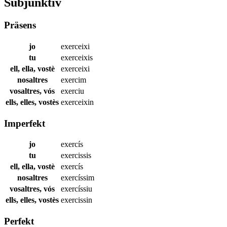
Subjunktiv
Präsens
jo
exerceixi
tu
exerceixis
ell, ella, vostè
exerceixi
nosaltres
exercim
vosaltres, vós
exerciu
ells, elles, vostès
exerceixin
Imperfekt
jo
exercís
tu
exercissis
ell, ella, vostè
exercís
nosaltres
exercíssim
vosaltres, vós
exercíssiu
ells, elles, vostès
exercissin
Perfekt