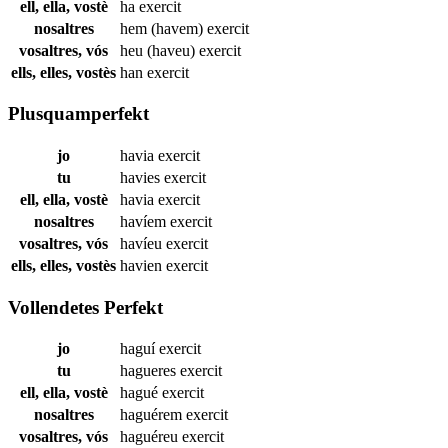
ell, ella, vostè
ha
exercit
nosaltres
hem (havem)
exercit
vosaltres, vós
heu (haveu)
exercit
ells, elles, vostès
han
exercit
Plusquamperfekt
jo
havia
exercit
tu
havies
exercit
ell, ella, vostè
havia
exercit
nosaltres
havíem
exercit
vosaltres, vós
havíeu
exercit
ells, elles, vostès
havien
exercit
Vollendetes Perfekt
jo
haguí
exercit
tu
hagueres
exercit
ell, ella, vostè
hagué
exercit
nosaltres
haguérem
exercit
vosaltres, vós
haguéreu
exercit