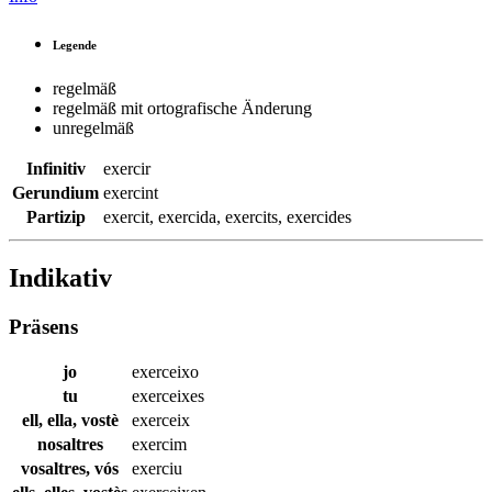
Legende
regelmäß
regelmäß mit ortografische Änderung
unregelmäß
Infinitiv
exercir
Gerundium
exercint
Partizip
exercit
,
exercida
,
exercits
,
exercides
Indikativ
Präsens
jo
exerceixo
tu
exerceixes
ell, ella, vostè
exerceix
nosaltres
exercim
vosaltres, vós
exerciu