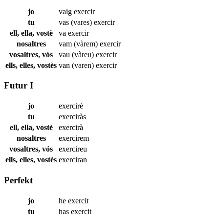
jo
vaig
exercir
tu
vas (vares)
exercir
ell, ella, vostè
va
exercir
nosaltres
vam (vàrem)
exercir
vosaltres, vós
vau (vàreu)
exercir
ells, elles, vostès
van (varen)
exercir
Futur I
jo
exerciré
tu
exerciràs
ell, ella, vostè
exercirà
nosaltres
exercirem
vosaltres, vós
exercireu
ells, elles, vostès
exerciran
Perfekt
jo
he
exercit
tu
has
exercit