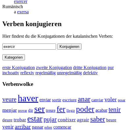
exercer
Rumänisch
a
exersa
Verben konjugieren
Hier findest du die Konjugationen der katalanischen Verben:
Konjugieren
Kategorien
erste Konjugation
zweite Konjugation
dritte Konjugation
pur
inchoativ
reflexiv
regelmäßig
unregelmäßig
defektiv
Verbenwolke
haver
anar
veure
voler
enviar
sortir
escriure
canviar
posar
ser
fer
poder
tenir
menjar
acabar
dir
treure
provar
llegir
estar
saber
pujar
trobar
conèixer
agrair
deure
beure
arribar
venir
començar
passar
rebre