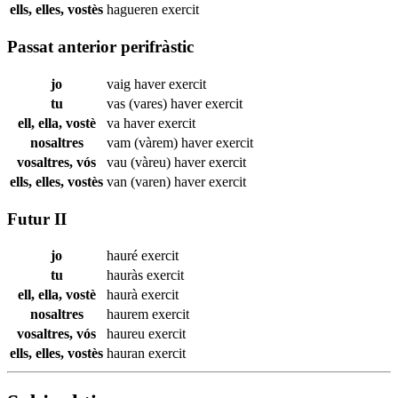
ells, elles, vostès
hagueren
exercit
Passat anterior perifràstic
jo
vaig haver
exercit
tu
vas (vares) haver
exercit
ell, ella, vostè
va haver
exercit
nosaltres
vam (vàrem) haver
exercit
vosaltres, vós
vau (vàreu) haver
exercit
ells, elles, vostès
van (varen) haver
exercit
Futur II
jo
hauré
exercit
tu
hauràs
exercit
ell, ella, vostè
haurà
exercit
nosaltres
haurem
exercit
vosaltres, vós
haureu
exercit
ells, elles, vostès
hauran
exercit