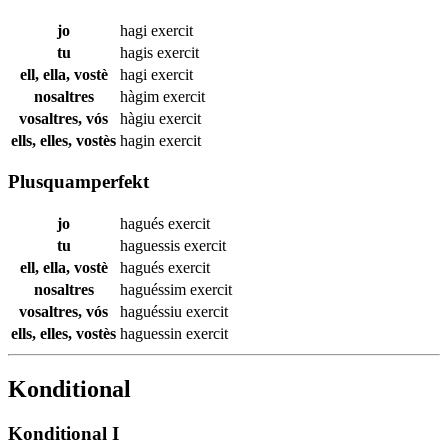
jo
hagi
exercit
tu
hagis
exercit
ell, ella, vostè
hagi
exercit
nosaltres
hàgim
exercit
vosaltres, vós
hàgiu
exercit
ells, elles, vostès
hagin
exercit
Plusquamperfekt
jo
hagués
exercit
tu
haguessis
exercit
ell, ella, vostè
hagués
exercit
nosaltres
haguéssim
exercit
vosaltres, vós
haguéssiu
exercit
ells, elles, vostès
haguessin
exercit
Konditional
Konditional I