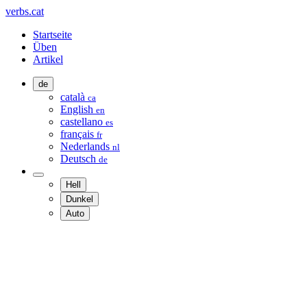
verbs.cat
Startseite
Üben
Artikel
de
català
ca
English
en
castellano
es
français
fr
Nederlands
nl
Deutsch
de
Hell
Dunkel
Auto