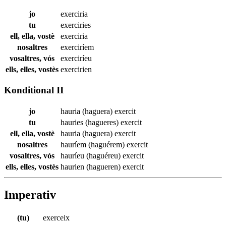
jo
exerciria
tu
exerciries
ell, ella, vostè
exerciria
nosaltres
exerciríem
vosaltres, vós
exerciríeu
ells, elles, vostès
exercirien
Konditional II
jo
hauria (haguera)
exercit
tu
hauries (hagueres)
exercit
ell, ella, vostè
hauria (haguera)
exercit
nosaltres
hauríem (haguérem)
exercit
vosaltres, vós
hauríeu (haguéreu)
exercit
ells, elles, vostès
haurien (hagueren)
exercit
Imperativ
(tu)
exerceix