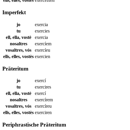
ells, elles, vostès
exerceixen
Imperfekt
jo
exercia
tu
exercies
ell, ella, vostè
exercia
nosaltres
exercíem
vosaltres, vós
exercíeu
ells, elles, vostès
exercien
Präteritum
jo
exercí
tu
exercires
ell, ella, vostè
exercí
nosaltres
exercírem
vosaltres, vós
exercíreu
ells, elles, vostès
exerciren
Periphrastische Präteritum