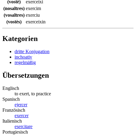
(vostè)
exerceixi
(nosaltres)
exercim
(vosaltres)
exerciu
(vostès)
exerceixin
Kategorien
dritte Konjugation
inchoativ
regelmäßig
Übersetzungen
Englisch
to exert, to practice
Spanisch
ejercer
Französisch
exercer
Italienisch
esercitare
Portugiesisch