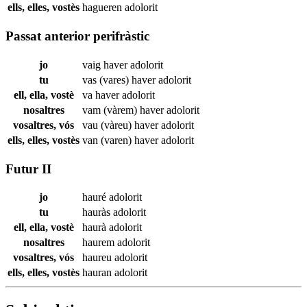
ells, elles, vostès
hagueren
adolorit
Passat anterior perifràstic
jo
vaig haver
adolorit
tu
vas (vares) haver
adolorit
ell, ella, vostè
va haver
adolorit
nosaltres
vam (vàrem) haver
adolorit
vosaltres, vós
vau (vàreu) haver
adolorit
ells, elles, vostès
van (varen) haver
adolorit
Futur II
jo
hauré
adolorit
tu
hauràs
adolorit
ell, ella, vostè
haurà
adolorit
nosaltres
haurem
adolorit
vosaltres, vós
haureu
adolorit
ells, elles, vostès
hauran
adolorit