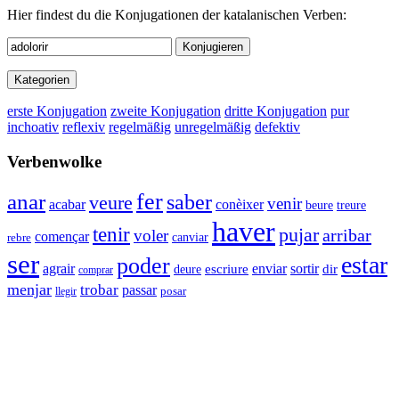
Hier findest du die Konjugationen der katalanischen Verben:
Konjugieren
Kategorien
erste Konjugation
zweite Konjugation
dritte Konjugation
pur
inchoativ
reflexiv
regelmäßig
unregelmäßig
defektiv
Verbenwolke
anar
fer
saber
veure
venir
conèixer
acabar
beure
treure
haver
tenir
pujar
arribar
voler
començar
canviar
rebre
ser
estar
poder
agrair
enviar
sortir
deure
escriure
dir
comprar
menjar
trobar
passar
llegir
posar