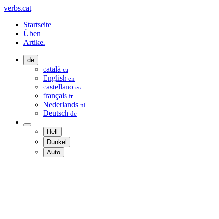
verbs.cat
Startseite
Üben
Artikel
de
català
ca
English
en
castellano
es
français
fr
Nederlands
nl
Deutsch
de
Hell
Dunkel
Auto