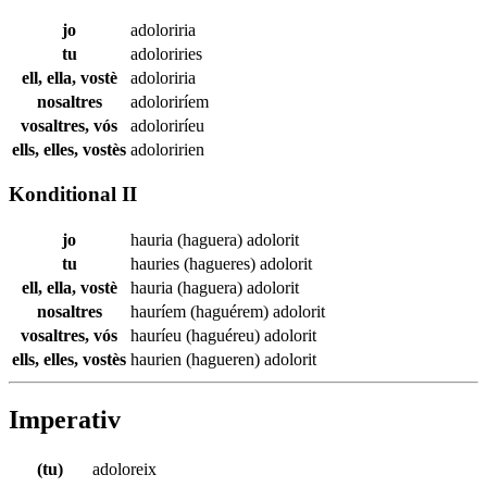
jo
adoloriria
tu
adoloriries
ell, ella, vostè
adoloriria
nosaltres
adoloriríem
vosaltres, vós
adoloriríeu
ells, elles, vostès
adoloririen
Konditional II
jo
hauria (haguera)
adolorit
tu
hauries (hagueres)
adolorit
ell, ella, vostè
hauria (haguera)
adolorit
nosaltres
hauríem (haguérem)
adolorit
vosaltres, vós
hauríeu (haguéreu)
adolorit
ells, elles, vostès
haurien (hagueren)
adolorit
Imperativ
(tu)
adoloreix