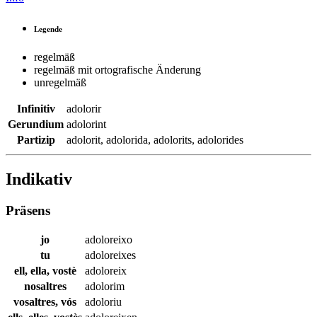
Legende
regelmäß
regelmäß mit ortografische Änderung
unregelmäß
Infinitiv
adolorir
Gerundium
adolorint
Partizip
adolorit
,
adolorida
,
adolorits
,
adolorides
Indikativ
Präsens
jo
adoloreixo
tu
adoloreixes
ell, ella, vostè
adoloreix
nosaltres
adolorim
vosaltres, vós
adoloriu