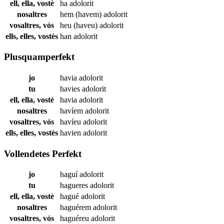
ell, ella, vostè
ha
adolorit
nosaltres
hem (havem)
adolorit
vosaltres, vós
heu (haveu)
adolorit
ells, elles, vostès
han
adolorit
Plusquamperfekt
jo
havia
adolorit
tu
havies
adolorit
ell, ella, vostè
havia
adolorit
nosaltres
havíem
adolorit
vosaltres, vós
havíeu
adolorit
ells, elles, vostès
havien
adolorit
Vollendetes Perfekt
jo
haguí
adolorit
tu
hagueres
adolorit
ell, ella, vostè
hagué
adolorit
nosaltres
haguérem
adolorit
vosaltres, vós
haguéreu
adolorit