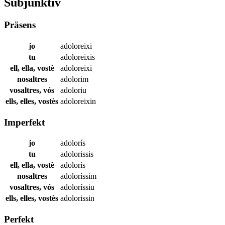
Subjunktiv
Präsens
jo
adoloreixi
tu
adoloreixis
ell, ella, vostè
adoloreixi
nosaltres
adolorim
vosaltres, vós
adoloriu
ells, elles, vostès
adoloreixin
Imperfekt
jo
adolorís
tu
adolorissis
ell, ella, vostè
adolorís
nosaltres
adoloríssim
vosaltres, vós
adoloríssiu
ells, elles, vostès
adolorissin
Perfekt