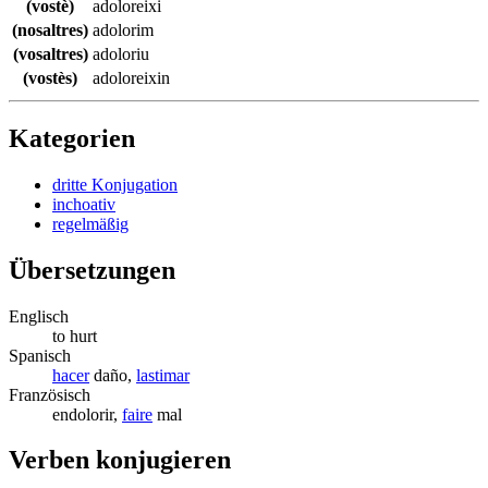
(vostè)
adoloreixi
(nosaltres)
adolorim
(vosaltres)
adoloriu
(vostès)
adoloreixin
Kategorien
dritte Konjugation
inchoativ
regelmäßig
Übersetzungen
Englisch
to hurt
Spanisch
hacer
daño,
lastimar
Französisch
endolorir,
faire
mal
Verben konjugieren