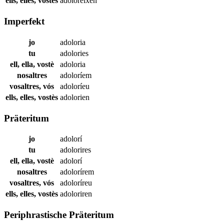
ells, elles, vostès
adoloreixen
Imperfekt
jo
adoloria
tu
adolories
ell, ella, vostè
adoloria
nosaltres
adoloríem
vosaltres, vós
adoloríeu
ells, elles, vostès
adolorien
Präteritum
jo
adolorí
tu
adolorires
ell, ella, vostè
adolorí
nosaltres
adolorírem
vosaltres, vós
adoloríreu
ells, elles, vostès
adoloriren
Periphrastische Präteritum