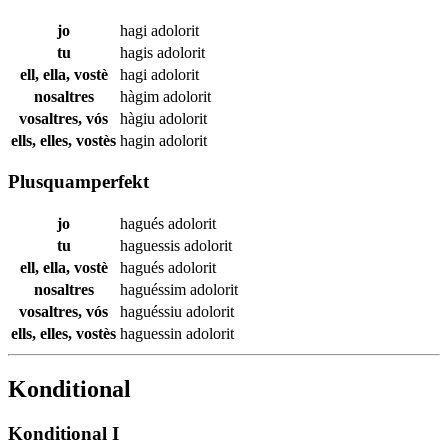
jo
hagi
adolorit
tu
hagis
adolorit
ell, ella, vostè
hagi
adolorit
nosaltres
hàgim
adolorit
vosaltres, vós
hàgiu
adolorit
ells, elles, vostès
hagin
adolorit
Plusquamperfekt
jo
hagués
adolorit
tu
haguessis
adolorit
ell, ella, vostè
hagués
adolorit
nosaltres
haguéssim
adolorit
vosaltres, vós
haguéssiu
adolorit
ells, elles, vostès
haguessin
adolorit
Konditional
Konditional I