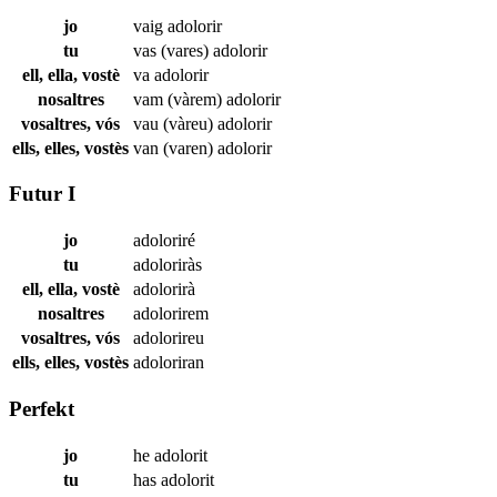
jo
vaig
adolorir
tu
vas (vares)
adolorir
ell, ella, vostè
va
adolorir
nosaltres
vam (vàrem)
adolorir
vosaltres, vós
vau (vàreu)
adolorir
ells, elles, vostès
van (varen)
adolorir
Futur I
jo
adoloriré
tu
adoloriràs
ell, ella, vostè
adolorirà
nosaltres
adolorirem
vosaltres, vós
adolorireu
ells, elles, vostès
adoloriran
Perfekt
jo
he
adolorit
tu
has
adolorit