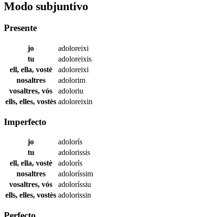
Modo subjuntivo
Presente
jo
adoloreixi
tu
adoloreixis
ell, ella, vostè
adoloreixi
nosaltres
adolorim
vosaltres, vós
adoloriu
ells, elles, vostès
adoloreixin
Imperfecto
jo
adolorís
tu
adolorissis
ell, ella, vostè
adolorís
nosaltres
adoloríssim
vosaltres, vós
adoloríssiu
ells, elles, vostès
adolorissin
Perfecto