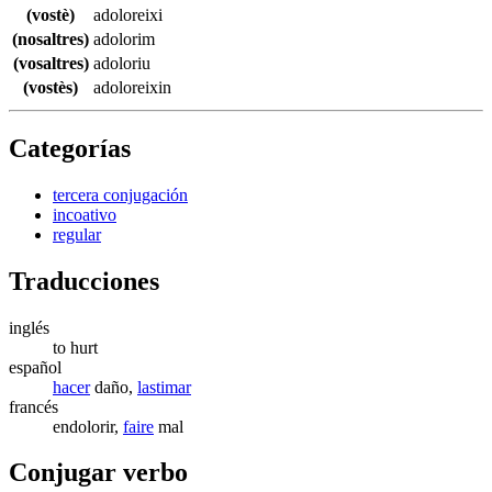
(vostè)
adoloreixi
(nosaltres)
adolorim
(vosaltres)
adoloriu
(vostès)
adoloreixin
Categorías
tercera conjugación
incoativo
regular
Traducciones
inglés
to hurt
español
hacer
daño,
lastimar
francés
endolorir,
faire
mal
Conjugar verbo