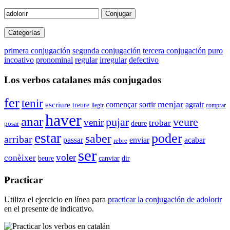
Conjugar
Categorías
primera conjugación
segunda conjugación
tercera conjugación
puro
incoativo
pronominal
regular
irregular
defectivo
Los verbos catalanes más conjugados
fer
tenir
menjar
agrair
començar
sortir
escriure
treure
llegir
comprar
haver
anar
veure
pujar
venir
trobar
deure
posar
estar
poder
saber
arribar
passar
enviar
acabar
rebre
ser
voler
conèixer
beure
canviar
dir
Practicar
Utiliza el ejercicio en línea para
practicar la conjugación de
adolorir
en el presente de indicativo.