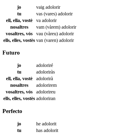
jo
vaig
adolorir
tu
vas (vares)
adolorir
ell, ella, vostè
va
adolorir
nosaltres
vam (vàrem)
adolorir
vosaltres, vós
vau (vàreu)
adolorir
ells, elles, vostès
van (varen)
adolorir
Futuro
jo
adoloriré
tu
adoloriràs
ell, ella, vostè
adolorirà
nosaltres
adolorirem
vosaltres, vós
adolorireu
ells, elles, vostès
adoloriran
Perfecto
jo
he
adolorit
tu
has
adolorit