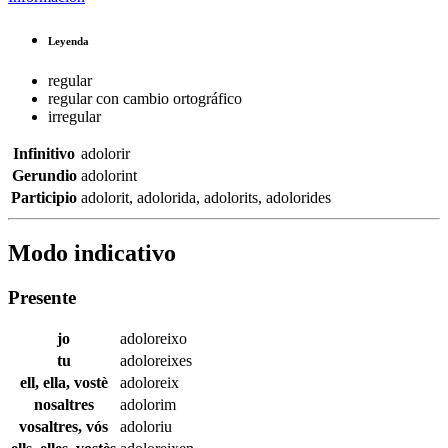
Leyenda
regular
regular con cambio ortográfico
irregular
Infinitivo
adolorir
Gerundio
adolorint
Participio
adolorit
,
adolorida
,
adolorits
,
adolorides
Modo indicativo
Presente
jo
adoloreixo
tu
adoloreixes
ell, ella, vostè
adoloreix
nosaltres
adolorim
vosaltres, vós
adoloriu