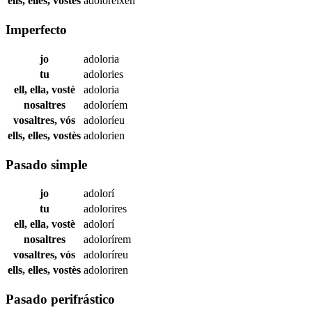
ells, elles, vostès
adoloreixen
Imperfecto
jo
adoloria
tu
adolories
ell, ella, vostè
adoloria
nosaltres
adoloríem
vosaltres, vós
adoloríeu
ells, elles, vostès
adolorien
Pasado simple
jo
adolorí
tu
adolorires
ell, ella, vostè
adolorí
nosaltres
adolorírem
vosaltres, vós
adoloríreu
ells, elles, vostès
adoloriren
Pasado perifrástico