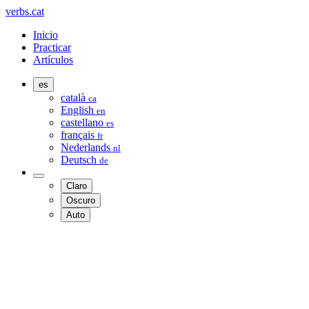
verbs.cat
Inicio
Practicar
Artículos
es
català
ca
English
en
castellano
es
français
fr
Nederlands
nl
Deutsch
de
Claro
Oscuro
Auto