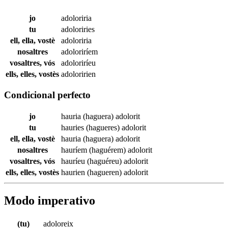
jo
adoloriria
tu
adoloriries
ell, ella, vostè
adoloriria
nosaltres
adoloriríem
vosaltres, vós
adoloriríeu
ells, elles, vostès
adoloririen
Condicional perfecto
jo
hauria (haguera)
adolorit
tu
hauries (hagueres)
adolorit
ell, ella, vostè
hauria (haguera)
adolorit
nosaltres
hauríem (haguérem)
adolorit
vosaltres, vós
hauríeu (haguéreu)
adolorit
ells, elles, vostès
haurien (hagueren)
adolorit
Modo imperativo
(tu)
adoloreix