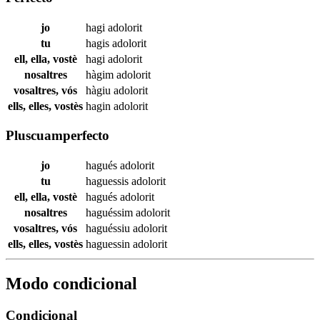
jo
hagi
adolorit
tu
hagis
adolorit
ell, ella, vostè
hagi
adolorit
nosaltres
hàgim
adolorit
vosaltres, vós
hàgiu
adolorit
ells, elles, vostès
hagin
adolorit
Pluscuamperfecto
jo
hagués
adolorit
tu
haguessis
adolorit
ell, ella, vostè
hagués
adolorit
nosaltres
haguéssim
adolorit
vosaltres, vós
haguéssiu
adolorit
ells, elles, vostès
haguessin
adolorit
Modo condicional
Condicional