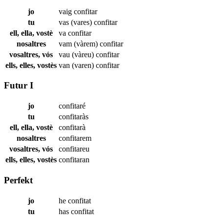
jo
vaig
confitar
tu
vas (vares)
confitar
ell, ella, vostè
va
confitar
nosaltres
vam (vàrem)
confitar
vosaltres, vós
vau (vàreu)
confitar
ells, elles, vostès
van (varen)
confitar
Futur I
jo
confitaré
tu
confitaràs
ell, ella, vostè
confitarà
nosaltres
confitarem
vosaltres, vós
confitareu
ells, elles, vostès
confitaran
Perfekt
jo
he
confitat
tu
has
confitat