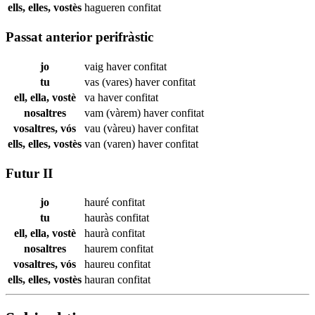
ells, elles, vostès
hagueren
confitat
Passat anterior perifràstic
jo
vaig haver
confitat
tu
vas (vares) haver
confitat
ell, ella, vostè
va haver
confitat
nosaltres
vam (vàrem) haver
confitat
vosaltres, vós
vau (vàreu) haver
confitat
ells, elles, vostès
van (varen) haver
confitat
Futur II
jo
hauré
confitat
tu
hauràs
confitat
ell, ella, vostè
haurà
confitat
nosaltres
haurem
confitat
vosaltres, vós
haureu
confitat
ells, elles, vostès
hauran
confitat