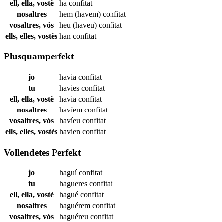
ell, ella, vostè
ha
confitat
nosaltres
hem (havem)
confitat
vosaltres, vós
heu (haveu)
confitat
ells, elles, vostès
han
confitat
Plusquamperfekt
jo
havia
confitat
tu
havies
confitat
ell, ella, vostè
havia
confitat
nosaltres
havíem
confitat
vosaltres, vós
havíeu
confitat
ells, elles, vostès
havien
confitat
Vollendetes Perfekt
jo
haguí
confitat
tu
hagueres
confitat
ell, ella, vostè
hagué
confitat
nosaltres
haguérem
confitat
vosaltres, vós
haguéreu
confitat