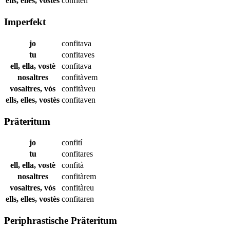
ells, elles, vostès
confiten
Imperfekt
jo
confitava
tu
confitaves
ell, ella, vostè
confitava
nosaltres
confitàvem
vosaltres, vós
confitàveu
ells, elles, vostès
confitaven
Präteritum
jo
confití
tu
confitares
ell, ella, vostè
confità
nosaltres
confitàrem
vosaltres, vós
confitàreu
ells, elles, vostès
confitaren
Periphrastische Präteritum