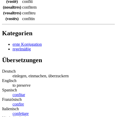
(vostè)
confiti
(nosaltres)
confitem
(vosaltres)
confiteu
(vostès)
confitin
Kategorien
erste Konjugation
regelmäßig
Übersetzungen
Deutsch
einlegen, einmachen, überzuckern
Englisch
to preserve
Spanisch
confitar
Französisch
confire
Italienisch
confettare