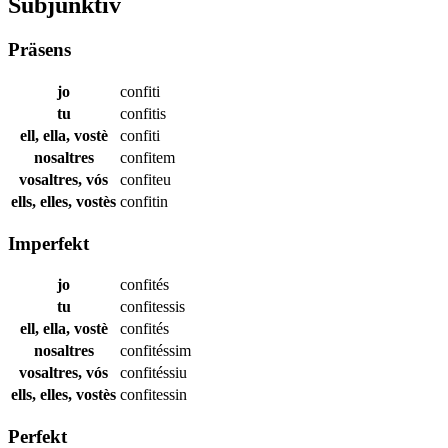
Subjunktiv
Präsens
jo
confiti
tu
confitis
ell, ella, vostè
confiti
nosaltres
confitem
vosaltres, vós
confiteu
ells, elles, vostès
confitin
Imperfekt
jo
confités
tu
confitessis
ell, ella, vostè
confités
nosaltres
confitéssim
vosaltres, vós
confitéssiu
ells, elles, vostès
confitessin
Perfekt