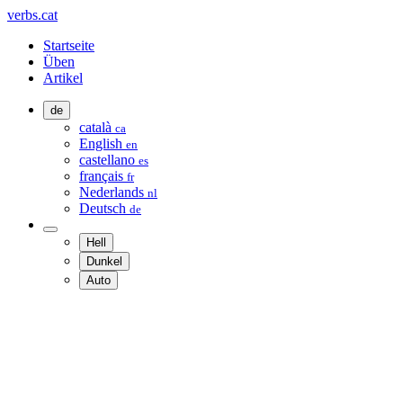
verbs.cat
Startseite
Üben
Artikel
de
català
ca
English
en
castellano
es
français
fr
Nederlands
nl
Deutsch
de
Hell
Dunkel
Auto