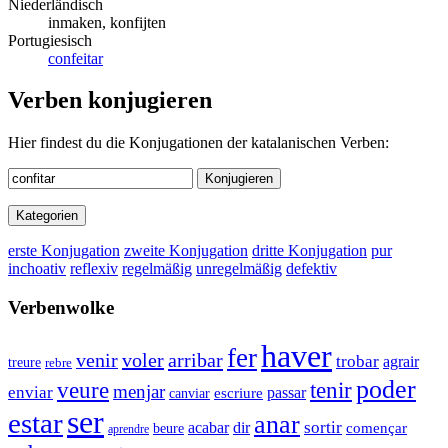
Niederländisch
inmaken, konfijten
Portugiesisch
confeitar
Verben konjugieren
Hier findest du die Konjugationen der katalanischen Verben:
Konjugieren
Kategorien
erste Konjugation
zweite Konjugation
dritte Konjugation
pur
inchoativ
reflexiv
regelmäßig
unregelmäßig
defektiv
Verbenwolke
haver
fer
venir
voler
arribar
trobar
agrair
treure
rebre
poder
veure
tenir
menjar
enviar
passar
canviar
escriure
ser
estar
anar
sortir
acabar
dir
començar
beure
aprendre