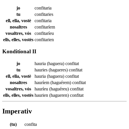
jo
confitaria
tu
confitaries
ell, ella, vostè
confitaria
nosaltres
confitaríem
vosaltres, vós
confitaríeu
ells, elles, vostès
confitarien
Konditional II
jo
hauria (haguera)
confitat
tu
hauries (hagueres)
confitat
ell, ella, vostè
hauria (haguera)
confitat
nosaltres
hauríem (haguérem)
confitat
vosaltres, vós
hauríeu (haguéreu)
confitat
ells, elles, vostès
haurien (hagueren)
confitat
Imperativ
(tu)
confita