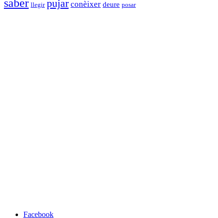
saber
pujar
conèixer
deure
llegir
posar
Facebook