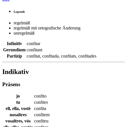
Legende
regelmäß
regelmäß mit ortografische Änderung
unregelmäß
Infinitiv
confitar
Gerundium
confitant
Partizip
confitat
,
confitada
,
confitats
,
confitades
Indikativ
Präsens
jo
confito
tu
confites
ell, ella, vostè
confita
nosaltres
confitem
vosaltres, vós
confiteu