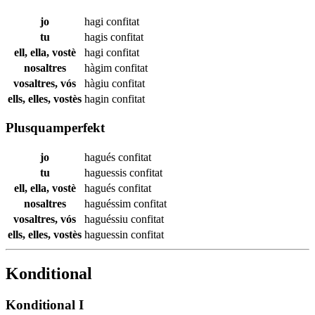
jo
hagi
confitat
tu
hagis
confitat
ell, ella, vostè
hagi
confitat
nosaltres
hàgim
confitat
vosaltres, vós
hàgiu
confitat
ells, elles, vostès
hagin
confitat
Plusquamperfekt
jo
hagués
confitat
tu
haguessis
confitat
ell, ella, vostè
hagués
confitat
nosaltres
haguéssim
confitat
vosaltres, vós
haguéssiu
confitat
ells, elles, vostès
haguessin
confitat
Konditional
Konditional I