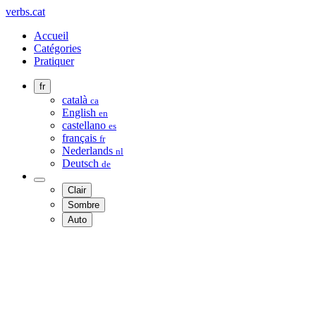
verbs.cat
Accueil
Catégories
Pratiquer
fr
català
ca
English
en
castellano
es
français
fr
Nederlands
nl
Deutsch
de
Clair
Sombre
Auto