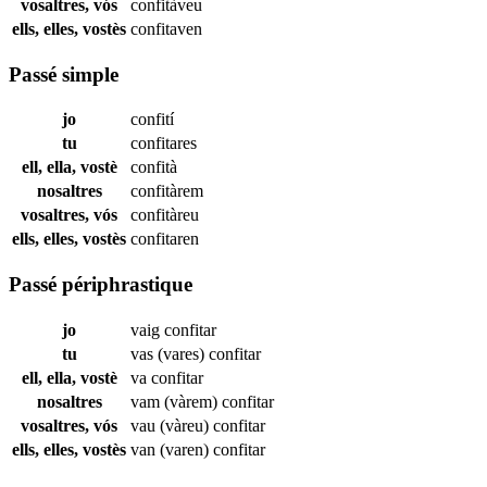
vosaltres, vós
confitàveu
ells, elles, vostès
confitaven
Passé simple
jo
confití
tu
confitares
ell, ella, vostè
confità
nosaltres
confitàrem
vosaltres, vós
confitàreu
ells, elles, vostès
confitaren
Passé périphrastique
jo
vaig
confitar
tu
vas (vares)
confitar
ell, ella, vostè
va
confitar
nosaltres
vam (vàrem)
confitar
vosaltres, vós
vau (vàreu)
confitar
ells, elles, vostès
van (varen)
confitar