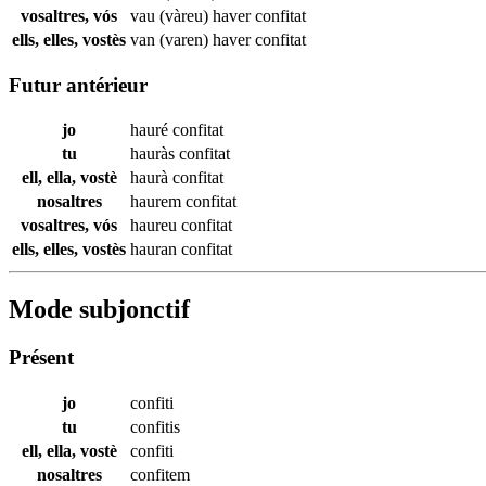
vosaltres, vós
vau (vàreu) haver
confitat
ells, elles, vostès
van (varen) haver
confitat
Futur antérieur
jo
hauré
confitat
tu
hauràs
confitat
ell, ella, vostè
haurà
confitat
nosaltres
haurem
confitat
vosaltres, vós
haureu
confitat
ells, elles, vostès
hauran
confitat
Mode subjonctif
Présent
jo
confiti
tu
confitis
ell, ella, vostè
confiti
nosaltres
confitem