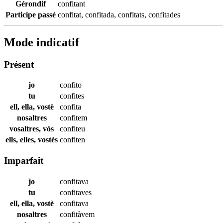
Gérondif
confitant
Participe passé
confitat
,
confitada
,
confitats
,
confitades
Mode indicatif
Présent
jo
confito
tu
confites
ell, ella, vostè
confita
nosaltres
confitem
vosaltres, vós
confiteu
ells, elles, vostès
confiten
Imparfait
jo
confitava
tu
confitaves
ell, ella, vostè
confitava
nosaltres
confitàvem