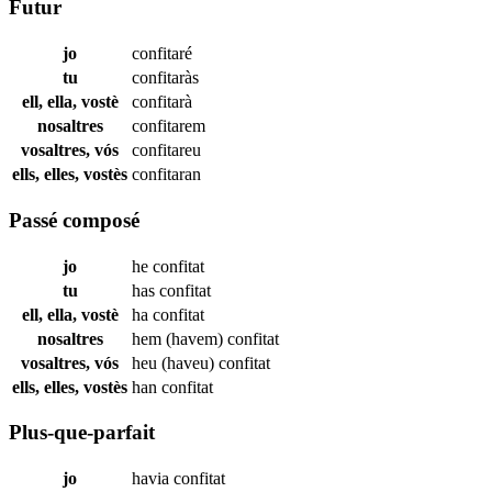
Futur
jo
confitaré
tu
confitaràs
ell, ella, vostè
confitarà
nosaltres
confitarem
vosaltres, vós
confitareu
ells, elles, vostès
confitaran
Passé composé
jo
he
confitat
tu
has
confitat
ell, ella, vostè
ha
confitat
nosaltres
hem (havem)
confitat
vosaltres, vós
heu (haveu)
confitat
ells, elles, vostès
han
confitat
Plus-que-parfait
jo
havia
confitat