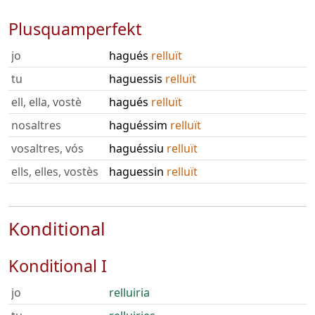
Plusquamperfekt
jo
hagués
relluït
tu
haguessis
relluït
ell, ella, vostè
hagués
relluït
nosaltres
haguéssim
relluït
vosaltres, vós
haguéssiu
relluït
ells, elles, vostès
haguessin
relluït
Konditional
Konditional I
jo
relluiria