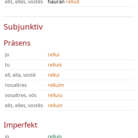
ells, elles, vostès
hauran
relluït
Subjunktiv
Präsens
jo
relluï
tu
relluïs
ell, ella, vostè
relluï
nosaltres
relluïm
vosaltres, vós
relluïu
ells, elles, vostès
relluïn
Imperfekt
jo
relluís