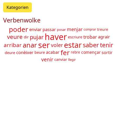
Kategorien
Verbenwolke
poder
menjar
enviar
passar
treure
posar
comprar
haver
veure
pujar
trobar
agrair
dir
escriure
ser
estar
anar
saber
tenir
arribar
voler
fer
conèixer
acabar
començar
sortir
deure
beure
rebre
venir
canviar
llegir