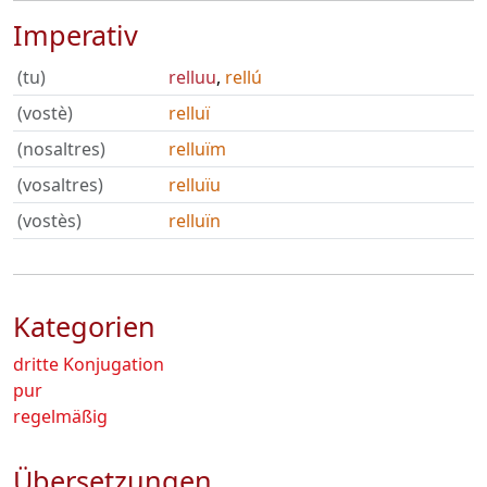
Imperativ
(tu)
relluu
,
rellú
(vostè)
relluï
(nosaltres)
relluïm
(vosaltres)
relluïu
(vostès)
relluïn
Kategorien
dritte Konjugation
pur
regelmäßig
Übersetzungen