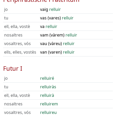
jo
vaig
relluir
tu
vas (vares)
relluir
ell, ella, vostè
va
relluir
nosaltres
vam (vàrem)
relluir
vosaltres, vós
vau (vàreu)
relluir
ells, elles, vostès
van (varen)
relluir
Futur I
jo
relluiré
tu
relluiràs
ell, ella, vostè
relluirà
nosaltres
relluirem
vosaltres, vós
relluireu