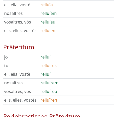
ell, ella, vostè
relluïa
nosaltres
relluíem
vosaltres, vós
relluíeu
ells, elles, vostès
relluïen
Präteritum
jo
relluí
tu
relluïres
ell, ella, vostè
relluí
nosaltres
relluírem
vosaltres, vós
relluíreu
ells, elles, vostès
relluïren
Periphrastische Präteritum