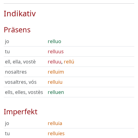
Indikativ
Präsens
jo
relluo
tu
relluus
ell, ella, vostè
relluu
,
rellú
nosaltres
relluïm
vosaltres, vós
relluïu
ells, elles, vostès
relluen
Imperfekt
jo
relluïa
tu
relluïes