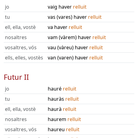
jo
vaig haver
relluït
tu
vas (vares) haver
relluït
ell, ella, vostè
va haver
relluït
nosaltres
vam (vàrem) haver
relluït
vosaltres, vós
vau (vàreu) haver
relluït
ells, elles, vostès
van (varen) haver
relluït
Futur II
jo
hauré
relluït
tu
hauràs
relluït
ell, ella, vostè
haurà
relluït
nosaltres
haurem
relluït
vosaltres, vós
haureu
relluït