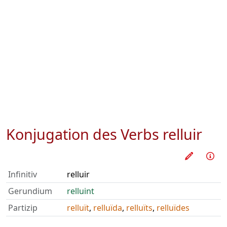
Konjugation des Verbs
relluir
Verb üb
Inf
Infinitiv
relluir
Gerundium
relluint
Partizip
relluït
,
relluïda
,
relluïts
,
relluïdes