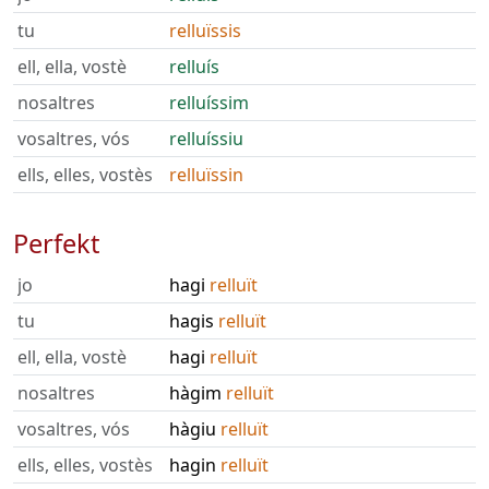
tu
relluïssis
ell, ella, vostè
relluís
nosaltres
relluíssim
vosaltres, vós
relluíssiu
ells, elles, vostès
relluïssin
Perfekt
jo
hagi
relluït
tu
hagis
relluït
ell, ella, vostè
hagi
relluït
nosaltres
hàgim
relluït
vosaltres, vós
hàgiu
relluït
ells, elles, vostès
hagin
relluït