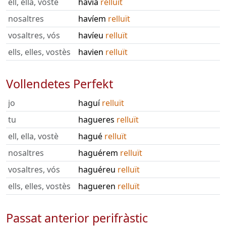
ell, ella, vostè
havia
relluït
nosaltres
havíem
relluït
vosaltres, vós
havíeu
relluït
ells, elles, vostès
havien
relluït
Vollendetes Perfekt
jo
haguí
relluït
tu
hagueres
relluït
ell, ella, vostè
hagué
relluït
nosaltres
haguérem
relluït
vosaltres, vós
haguéreu
relluït
ells, elles, vostès
hagueren
relluït
Passat anterior perifràstic