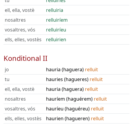
tu
relluiries
ell, ella, vostè
relluiria
nosaltres
relluiríem
vosaltres, vós
relluiríeu
ells, elles, vostès
relluirien
Konditional II
jo
hauria (haguera)
relluït
tu
hauries (hagueres)
relluït
ell, ella, vostè
hauria (haguera)
relluït
nosaltres
hauríem (haguérem)
relluït
vosaltres, vós
hauríeu (haguéreu)
relluït
ells, elles, vostès
haurien (hagueren)
relluït