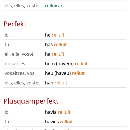
ells, elles, vostès
relluiran
Perfekt
jo
he
relluït
tu
has
relluït
ell, ella, vostè
ha
relluït
nosaltres
hem (havem)
relluït
vosaltres, vós
heu (haveu)
relluït
ells, elles, vostès
han
relluït
Plusquamperfekt
jo
havia
relluït
tu
havies
relluït