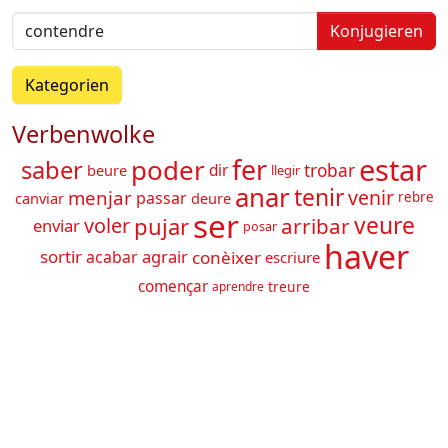
Konjugieren
Kategorien
Verbenwolke
estar
fer
poder
saber
trobar
dir
beure
llegir
anar
tenir
venir
menjar
passar
canviar
deure
rebre
ser
veure
pujar
arribar
voler
enviar
posar
haver
sortir
agrair
acabar
conèixer
escriure
començar
treure
aprendre