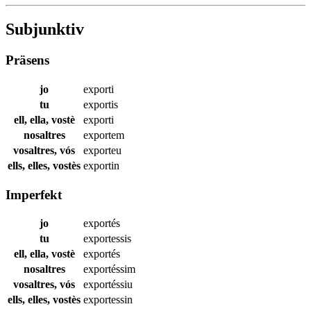
Subjunktiv
Präsens
jo
exporti
tu
exportis
ell, ella, vostè
exporti
nosaltres
exportem
vosaltres, vós
exporteu
ells, elles, vostès
exportin
Imperfekt
jo
exportés
tu
exportessis
ell, ella, vostè
exportés
nosaltres
exportéssim
vosaltres, vós
exportéssiu
ells, elles, vostès
exportessin