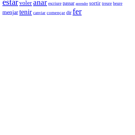
estar
anar
voler
sortir
passar
escriure
beure
treure
aprendre
fer
tenir
menjar
començar
dir
canviar