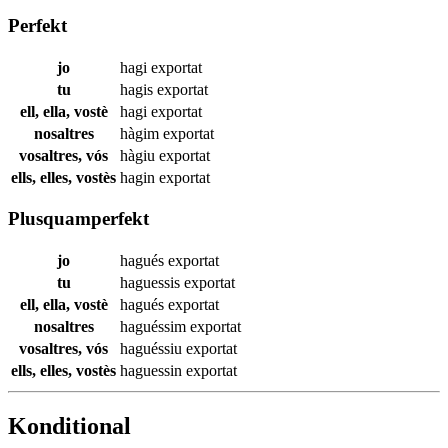
Perfekt
jo
hagi
exportat
tu
hagis
exportat
ell, ella, vostè
hagi
exportat
nosaltres
hàgim
exportat
vosaltres, vós
hàgiu
exportat
ells, elles, vostès
hagin
exportat
Plusquamperfekt
jo
hagués
exportat
tu
haguessis
exportat
ell, ella, vostè
hagués
exportat
nosaltres
haguéssim
exportat
vosaltres, vós
haguéssiu
exportat
ells, elles, vostès
haguessin
exportat
Konditional