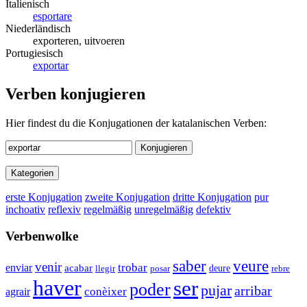
Italienisch
esportare
Niederländisch
exporteren, uitvoeren
Portugiesisch
exportar
Verben konjugieren
Hier findest du die Konjugationen der katalanischen Verben:
Konjugieren
Kategorien
erste Konjugation
zweite Konjugation
dritte Konjugation
pur
inchoativ
reflexiv
regelmäßig
unregelmäßig
defektiv
Verbenwolke
saber
veure
venir
enviar
trobar
acabar
deure
llegir
posar
rebre
haver
ser
poder
pujar
arribar
conèixer
agrair