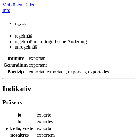
Verb üben
Teilen
Info
Legende
regelmäß
regelmäß mit ortografische Änderung
unregelmäß
Infinitiv
exportar
Gerundium
exportant
Partizip
exportat
,
exportada
,
exportats
,
exportades
Indikativ
Präsens
jo
exporto
tu
exportes
ell, ella, vostè
exporta
nosaltres
exportem