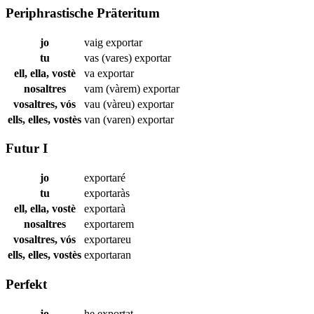
Periphrastische Präteritum
jo
vaig
exportar
tu
vas (vares)
exportar
ell, ella, vostè
va
exportar
nosaltres
vam (vàrem)
exportar
vosaltres, vós
vau (vàreu)
exportar
ells, elles, vostès
van (varen)
exportar
Futur I
jo
exportaré
tu
exportaràs
ell, ella, vostè
exportarà
nosaltres
exportarem
vosaltres, vós
exportareu
ells, elles, vostès
exportaran
Perfekt
jo
he
exportat