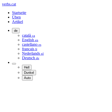
verbs.cat
Startseite
Üben
Artikel
de
català
ca
English
en
castellano
es
français
fr
Nederlands
nl
Deutsch
de
Hell
Dunkel
Auto