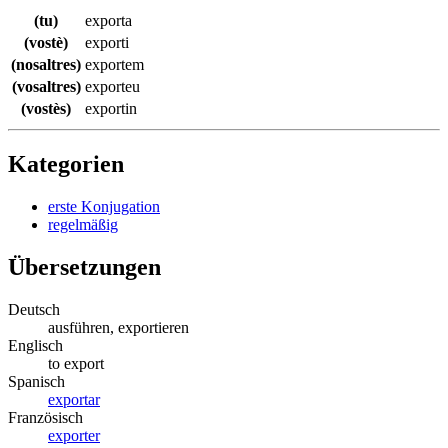
(tu)
exporta
(vostè)
exporti
(nosaltres)
exportem
(vosaltres)
exporteu
(vostès)
exportin
Kategorien
erste Konjugation
regelmäßig
Übersetzungen
Deutsch
ausführen, exportieren
Englisch
to export
Spanisch
exportar
Französisch
exporter