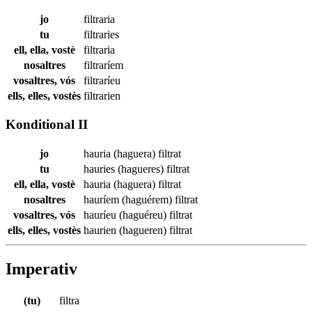
jo
filtraria
tu
filtraries
ell, ella, vostè
filtraria
nosaltres
filtraríem
vosaltres, vós
filtraríeu
ells, elles, vostès
filtrarien
Konditional II
jo
hauria (haguera)
filtrat
tu
hauries (hagueres)
filtrat
ell, ella, vostè
hauria (haguera)
filtrat
nosaltres
hauríem (haguérem)
filtrat
vosaltres, vós
hauríeu (haguéreu)
filtrat
ells, elles, vostès
haurien (hagueren)
filtrat
Imperativ
(tu)
filtra