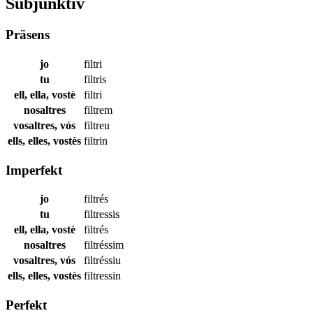
Subjunktiv
Präsens
jo
filtri
tu
filtris
ell, ella, vostè
filtri
nosaltres
filtrem
vosaltres, vós
filtreu
ells, elles, vostès
filtrin
Imperfekt
jo
filtrés
tu
filtressis
ell, ella, vostè
filtrés
nosaltres
filtréssim
vosaltres, vós
filtréssiu
ells, elles, vostès
filtressin
Perfekt