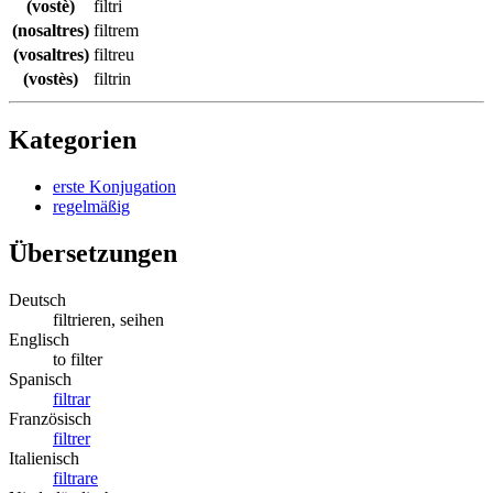
(vostè)
filtri
(nosaltres)
filtrem
(vosaltres)
filtreu
(vostès)
filtrin
Kategorien
erste Konjugation
regelmäßig
Übersetzungen
Deutsch
filtrieren, seihen
Englisch
to filter
Spanisch
filtrar
Französisch
filtrer
Italienisch
filtrare