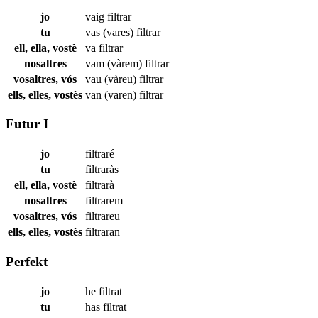
jo
vaig
filtrar
tu
vas (vares)
filtrar
ell, ella, vostè
va
filtrar
nosaltres
vam (vàrem)
filtrar
vosaltres, vós
vau (vàreu)
filtrar
ells, elles, vostès
van (varen)
filtrar
Futur I
jo
filtraré
tu
filtraràs
ell, ella, vostè
filtrarà
nosaltres
filtrarem
vosaltres, vós
filtrareu
ells, elles, vostès
filtraran
Perfekt
jo
he
filtrat
tu
has
filtrat