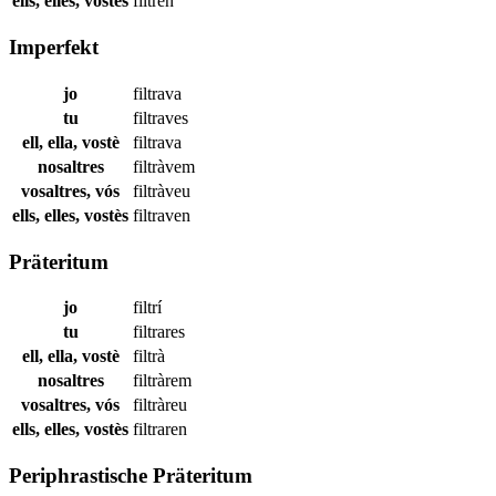
ells, elles, vostès
filtren
Imperfekt
jo
filtrava
tu
filtraves
ell, ella, vostè
filtrava
nosaltres
filtràvem
vosaltres, vós
filtràveu
ells, elles, vostès
filtraven
Präteritum
jo
filtrí
tu
filtrares
ell, ella, vostè
filtrà
nosaltres
filtràrem
vosaltres, vós
filtràreu
ells, elles, vostès
filtraren
Periphrastische Präteritum