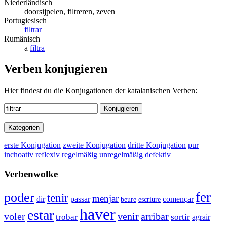
Niederländisch
doorsijpelen, filtreren, zeven
Portugiesisch
filtrar
Rumänisch
a
filtra
Verben konjugieren
Hier findest du die Konjugationen der katalanischen Verben:
Konjugieren
Kategorien
erste Konjugation
zweite Konjugation
dritte Konjugation
pur
inchoativ
reflexiv
regelmäßig
unregelmäßig
defektiv
Verbenwolke
fer
poder
tenir
menjar
dir
passar
començar
beure
escriure
haver
estar
voler
arribar
venir
sortir
trobar
agrair