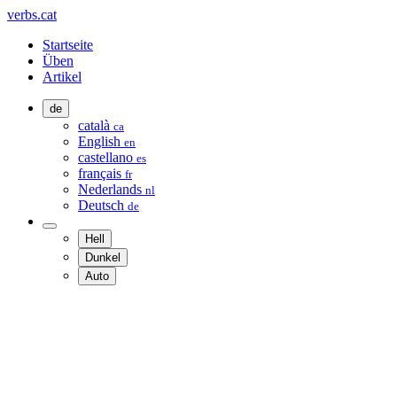
verbs.cat
Startseite
Üben
Artikel
de
català
ca
English
en
castellano
es
français
fr
Nederlands
nl
Deutsch
de
Hell
Dunkel
Auto