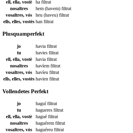
ell, ella, vostè
ha
filtrat
nosaltres
hem (havem)
filtrat
vosaltres, vós
heu (haveu)
filtrat
ells, elles, vostès
han
filtrat
Plusquamperfekt
jo
havia
filtrat
tu
havies
filtrat
ell, ella, vostè
havia
filtrat
nosaltres
havíem
filtrat
vosaltres, vós
havíeu
filtrat
ells, elles, vostès
havien
filtrat
Vollendetes Perfekt
jo
haguí
filtrat
tu
hagueres
filtrat
ell, ella, vostè
hagué
filtrat
nosaltres
haguérem
filtrat
vosaltres, vós
haguéreu
filtrat