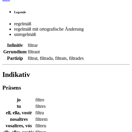
Legende
regelmäß
regelmäß mit ortografische Änderung
unregelmäß
Infinitiv
filtrar
Gerundium
filtrant
Partizip
filtrat
,
filtrada
,
filtrats
,
filtrades
Indikativ
Präsens
jo
filtro
tu
filtres
ell, ella, vostè
filtra
nosaltres
filtrem
vosaltres, vós
filtreu