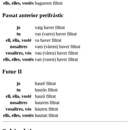
ells, elles, vostès
hagueren
filtrat
Passat anterior perifràstic
jo
vaig haver
filtrat
tu
vas (vares) haver
filtrat
ell, ella, vostè
va haver
filtrat
nosaltres
vam (vàrem) haver
filtrat
vosaltres, vós
vau (vàreu) haver
filtrat
ells, elles, vostès
van (varen) haver
filtrat
Futur II
jo
hauré
filtrat
tu
hauràs
filtrat
ell, ella, vostè
haurà
filtrat
nosaltres
haurem
filtrat
vosaltres, vós
haureu
filtrat
ells, elles, vostès
hauran
filtrat