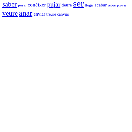
ser
saber
pujar
conèixer
acabar
deure
posar
llegir
rebre
provar
anar
veure
enviar
canviar
treure