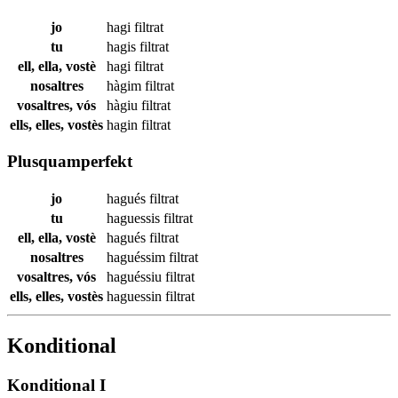
jo
hagi
filtrat
tu
hagis
filtrat
ell, ella, vostè
hagi
filtrat
nosaltres
hàgim
filtrat
vosaltres, vós
hàgiu
filtrat
ells, elles, vostès
hagin
filtrat
Plusquamperfekt
jo
hagués
filtrat
tu
haguessis
filtrat
ell, ella, vostè
hagués
filtrat
nosaltres
haguéssim
filtrat
vosaltres, vós
haguéssiu
filtrat
ells, elles, vostès
haguessin
filtrat
Konditional
Konditional I