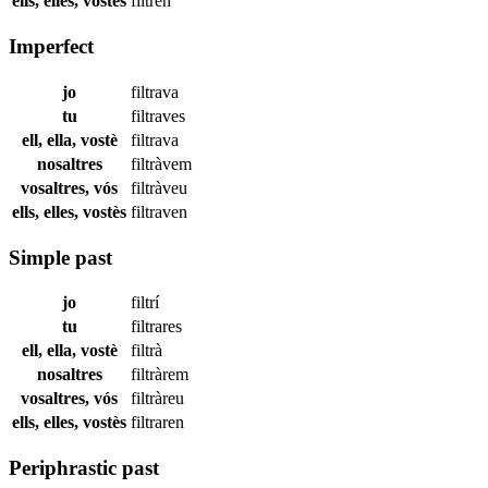
ells, elles, vostès
filtren
Imperfect
jo
filtrava
tu
filtraves
ell, ella, vostè
filtrava
nosaltres
filtràvem
vosaltres, vós
filtràveu
ells, elles, vostès
filtraven
Simple past
jo
filtrí
tu
filtrares
ell, ella, vostè
filtrà
nosaltres
filtràrem
vosaltres, vós
filtràreu
ells, elles, vostès
filtraren
Periphrastic past