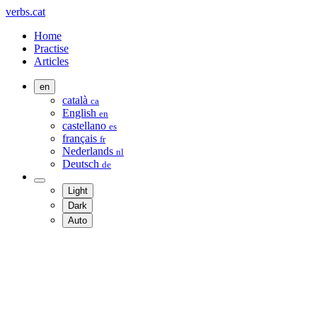
verbs.cat
Home
Practise
Articles
en
català
ca
English
en
castellano
es
français
fr
Nederlands
nl
Deutsch
de
Light
Dark
Auto