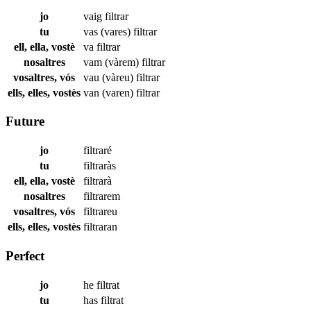
jo
vaig
filtrar
tu
vas (vares)
filtrar
ell, ella, vostè
va
filtrar
nosaltres
vam (vàrem)
filtrar
vosaltres, vós
vau (vàreu)
filtrar
ells, elles, vostès
van (varen)
filtrar
Future
jo
filtraré
tu
filtraràs
ell, ella, vostè
filtrarà
nosaltres
filtrarem
vosaltres, vós
filtrareu
ells, elles, vostès
filtraran
Perfect
jo
he
filtrat
tu
has
filtrat