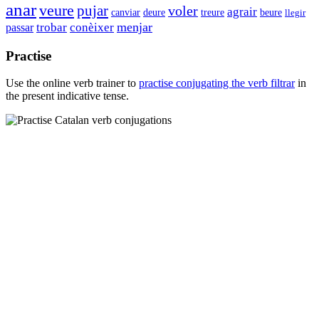
anar
veure
pujar
voler
agrair
canviar
deure
beure
treure
llegir
trobar
menjar
conèixer
passar
Practise
Use the online verb trainer to
practise conjugating the verb
filtrar
in
the present indicative tense.