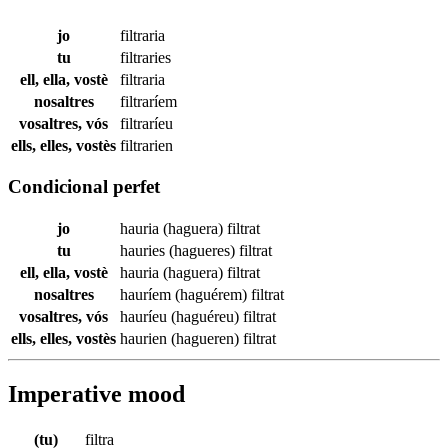
jo
filtraria
tu
filtraries
ell, ella, vostè
filtraria
nosaltres
filtraríem
vosaltres, vós
filtraríeu
ells, elles, vostès
filtrarien
Condicional perfet
jo
hauria (haguera)
filtrat
tu
hauries (hagueres)
filtrat
ell, ella, vostè
hauria (haguera)
filtrat
nosaltres
hauríem (haguérem)
filtrat
vosaltres, vós
hauríeu (haguéreu)
filtrat
ells, elles, vostès
haurien (hagueren)
filtrat
Imperative mood
(tu)
filtra