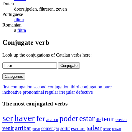
Dutch
doorsijpelen, filtreren, zeven
Portuguese
filtrar
Romanian
a
filtra
Conjugate verb
Look up the conjugations of Catalan verbs here:
Conjugate
Categories
first conjugation
second conjugation
third conjugation
pure
inchoative
pronominal
regular
irregular
defective
The most conjugated verbs
haver
ser
estar
poder
fer
tenir
enviar
acabar
dir
saber
arribar
venir
començar
sortir
escriure
rebre
posar
provar