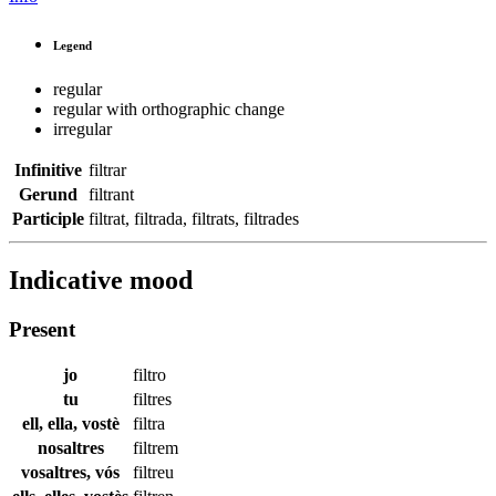
Legend
regular
regular with orthographic change
irregular
Infinitive
filtrar
Gerund
filtrant
Participle
filtrat
,
filtrada
,
filtrats
,
filtrades
Indicative mood
Present
jo
filtro
tu
filtres
ell, ella, vostè
filtra
nosaltres
filtrem
vosaltres, vós
filtreu