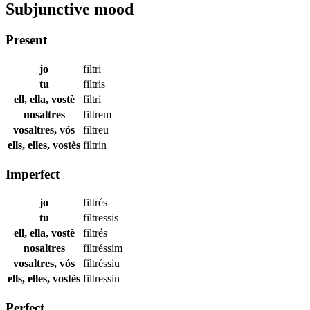
Subjunctive mood
Present
jo
filtri
tu
filtris
ell, ella, vostè
filtri
nosaltres
filtrem
vosaltres, vós
filtreu
ells, elles, vostès
filtrin
Imperfect
jo
filtrés
tu
filtressis
ell, ella, vostè
filtrés
nosaltres
filtréssim
vosaltres, vós
filtréssiu
ells, elles, vostès
filtressin
Perfect