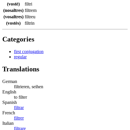
(vostè)
filtri
(nosaltres)
filtrem
(vosaltres)
filtreu
(vostès)
filtrin
Categories
first conjugation
regular
Translations
German
filtrieren, seihen
English
to filter
Spanish
filtrar
French
filtrer
Italian
filtrare