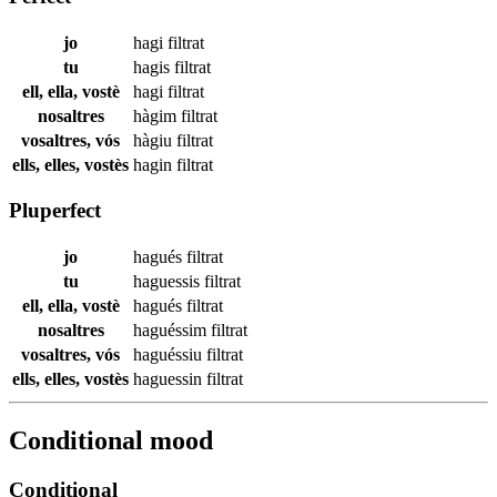
jo
hagi
filtrat
tu
hagis
filtrat
ell, ella, vostè
hagi
filtrat
nosaltres
hàgim
filtrat
vosaltres, vós
hàgiu
filtrat
ells, elles, vostès
hagin
filtrat
Pluperfect
jo
hagués
filtrat
tu
haguessis
filtrat
ell, ella, vostè
hagués
filtrat
nosaltres
haguéssim
filtrat
vosaltres, vós
haguéssiu
filtrat
ells, elles, vostès
haguessin
filtrat
Conditional mood
Conditional