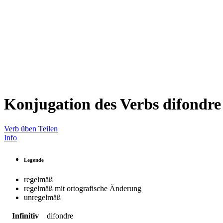
Konjugation des Verbs
difondre
Verb üben
Teilen
Info
Legende
regelmäß
regelmäß mit ortografische Änderung
unregelmäß
Infinitiv
difondre