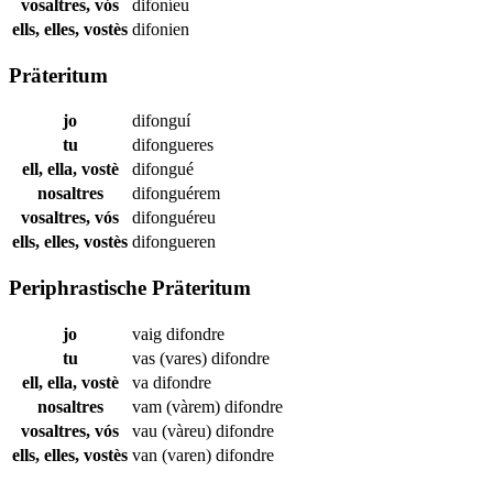
vosaltres, vós
difoníeu
ells, elles, vostès
difonien
Präteritum
jo
difonguí
tu
difongueres
ell, ella, vostè
difongué
nosaltres
difonguérem
vosaltres, vós
difonguéreu
ells, elles, vostès
difongueren
Periphrastische Präteritum
jo
vaig
difondre
tu
vas (vares)
difondre
ell, ella, vostè
va
difondre
nosaltres
vam (vàrem)
difondre
vosaltres, vós
vau (vàreu)
difondre
ells, elles, vostès
van (varen)
difondre