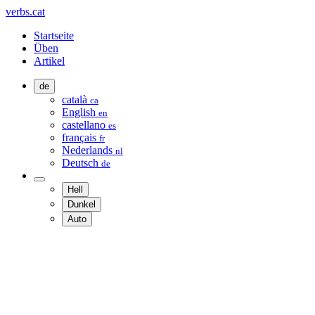
verbs.cat
Startseite
Üben
Artikel
de
català
ca
English
en
castellano
es
français
fr
Nederlands
nl
Deutsch
de
Hell
Dunkel
Auto