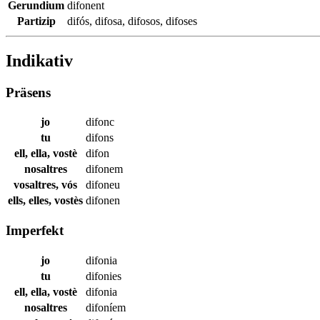
Gerundium
difonent
Partizip
difós
,
difosa
,
difosos
,
difoses
Indikativ
Präsens
jo
difonc
tu
difons
ell, ella, vostè
difon
nosaltres
difonem
vosaltres, vós
difoneu
ells, elles, vostès
difonen
Imperfekt
jo
difonia
tu
difonies
ell, ella, vostè
difonia
nosaltres
difoníem