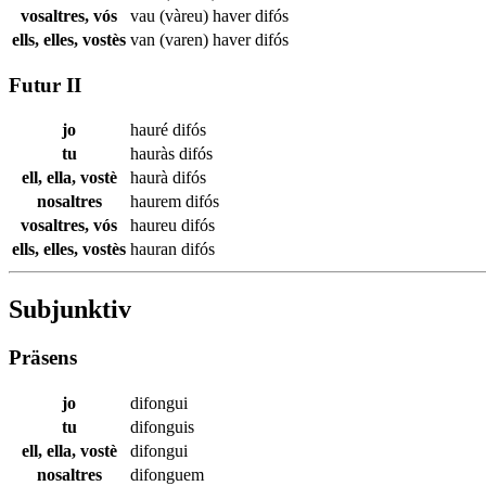
vosaltres, vós
vau (vàreu) haver
difós
ells, elles, vostès
van (varen) haver
difós
Futur II
jo
hauré
difós
tu
hauràs
difós
ell, ella, vostè
haurà
difós
nosaltres
haurem
difós
vosaltres, vós
haureu
difós
ells, elles, vostès
hauran
difós
Subjunktiv
Präsens
jo
difongui
tu
difonguis
ell, ella, vostè
difongui
nosaltres
difonguem