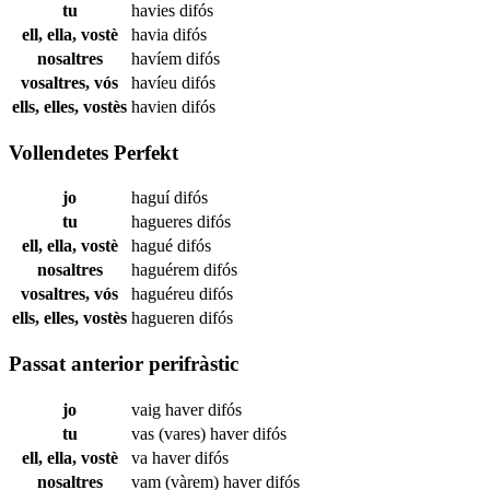
tu
havies
difós
ell, ella, vostè
havia
difós
nosaltres
havíem
difós
vosaltres, vós
havíeu
difós
ells, elles, vostès
havien
difós
Vollendetes Perfekt
jo
haguí
difós
tu
hagueres
difós
ell, ella, vostè
hagué
difós
nosaltres
haguérem
difós
vosaltres, vós
haguéreu
difós
ells, elles, vostès
hagueren
difós
Passat anterior perifràstic
jo
vaig haver
difós
tu
vas (vares) haver
difós
ell, ella, vostè
va haver
difós
nosaltres
vam (vàrem) haver
difós