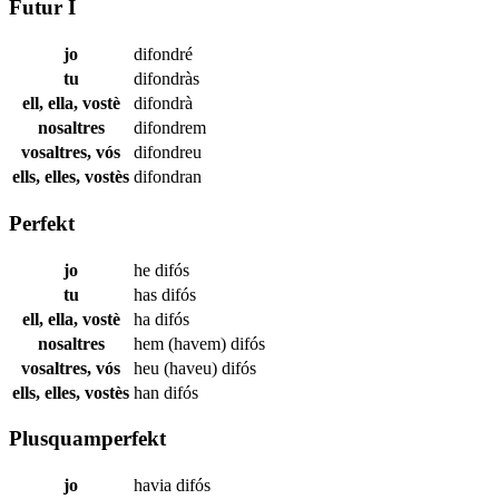
Futur I
jo
difondré
tu
difondràs
ell, ella, vostè
difondrà
nosaltres
difondrem
vosaltres, vós
difondreu
ells, elles, vostès
difondran
Perfekt
jo
he
difós
tu
has
difós
ell, ella, vostè
ha
difós
nosaltres
hem (havem)
difós
vosaltres, vós
heu (haveu)
difós
ells, elles, vostès
han
difós
Plusquamperfekt
jo
havia
difós