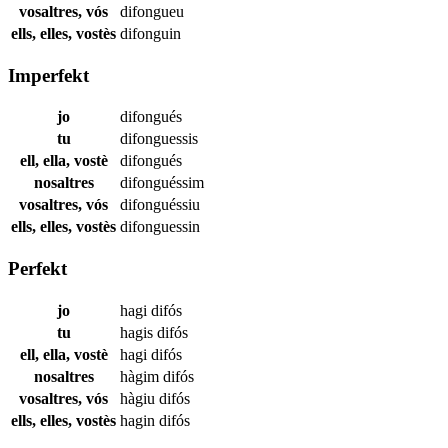
vosaltres, vós
difongueu
ells, elles, vostès
difonguin
Imperfekt
jo
difongués
tu
difonguessis
ell, ella, vostè
difongués
nosaltres
difonguéssim
vosaltres, vós
difonguéssiu
ells, elles, vostès
difonguessin
Perfekt
jo
hagi
difós
tu
hagis
difós
ell, ella, vostè
hagi
difós
nosaltres
hàgim
difós
vosaltres, vós
hàgiu
difós
ells, elles, vostès
hagin
difós