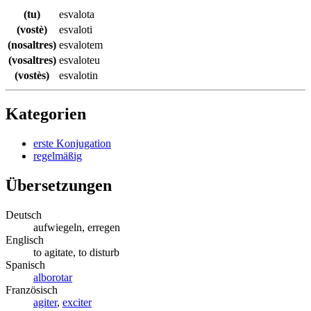
(tu)
esvalota
(vostè)
esvaloti
(nosaltres)
esvalotem
(vosaltres)
esvaloteu
(vostès)
esvalotin
Kategorien
erste Konjugation
regelmäßig
Übersetzungen
Deutsch
aufwiegeln, erregen
Englisch
to agitate, to disturb
Spanisch
alborotar
Französisch
agiter
,
exciter