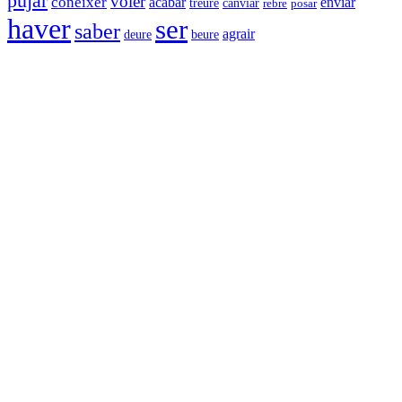
pujar
voler
conèixer
acabar
enviar
canviar
treure
rebre
posar
haver
ser
saber
agrair
deure
beure