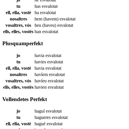
tu
has
esvalotat
ell, ella, vostè
ha
esvalotat
nosaltres
hem (havem)
esvalotat
vosaltres, vós
heu (haveu)
esvalotat
ells, elles, vostès
han
esvalotat
Plusquamperfekt
jo
havia
esvalotat
tu
havies
esvalotat
ell, ella, vostè
havia
esvalotat
nosaltres
havíem
esvalotat
vosaltres, vós
havíeu
esvalotat
ells, elles, vostès
havien
esvalotat
Vollendetes Perfekt
jo
haguí
esvalotat
tu
hagueres
esvalotat
ell, ella, vostè
hagué
esvalotat