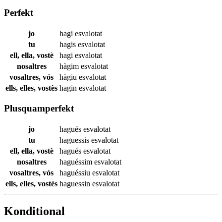
Perfekt
jo
hagi
esvalotat
tu
hagis
esvalotat
ell, ella, vostè
hagi
esvalotat
nosaltres
hàgim
esvalotat
vosaltres, vós
hàgiu
esvalotat
ells, elles, vostès
hagin
esvalotat
Plusquamperfekt
jo
hagués
esvalotat
tu
haguessis
esvalotat
ell, ella, vostè
hagués
esvalotat
nosaltres
haguéssim
esvalotat
vosaltres, vós
haguéssiu
esvalotat
ells, elles, vostès
haguessin
esvalotat
Konditional