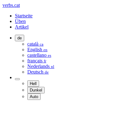
verbs.cat
Startseite
Üben
Artikel
de
català
ca
English
en
castellano
es
français
fr
Nederlands
nl
Deutsch
de
Hell
Dunkel
Auto