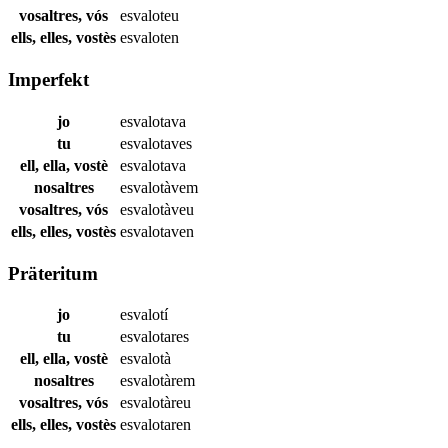
vosaltres, vós
esvaloteu
ells, elles, vostès
esvaloten
Imperfekt
jo
esvalotava
tu
esvalotaves
ell, ella, vostè
esvalotava
nosaltres
esvalotàvem
vosaltres, vós
esvalotàveu
ells, elles, vostès
esvalotaven
Präteritum
jo
esvalotí
tu
esvalotares
ell, ella, vostè
esvalotà
nosaltres
esvalotàrem
vosaltres, vós
esvalotàreu
ells, elles, vostès
esvalotaren