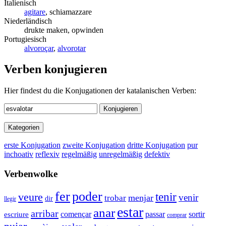
Italienisch
agitare
, schiamazzare
Niederländisch
drukte maken, opwinden
Portugiesisch
alvoroçar
,
alvorotar
Verben konjugieren
Hier findest du die Konjugationen der katalanischen Verben:
Konjugieren
Kategorien
erste Konjugation
zweite Konjugation
dritte Konjugation
pur
inchoativ
reflexiv
regelmäßig
unregelmäßig
defektiv
Verbenwolke
fer
poder
veure
tenir
venir
menjar
trobar
dir
llegir
estar
anar
arribar
començar
passar
sortir
escriure
comprar