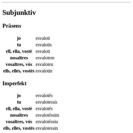
Subjunktiv
Präsens
jo
esvaloti
tu
esvalotis
ell, ella, vostè
esvaloti
nosaltres
esvalotem
vosaltres, vós
esvaloteu
ells, elles, vostès
esvalotin
Imperfekt
jo
esvalotés
tu
esvalotessis
ell, ella, vostè
esvalotés
nosaltres
esvalotéssim
vosaltres, vós
esvalotéssiu
ells, elles, vostès
esvalotessin