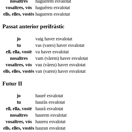
nosaltres
haguérem
esvalotat
vosaltres, vós
haguéreu
esvalotat
ells, elles, vostès
hagueren
esvalotat
Passat anterior perifràstic
jo
vaig haver
esvalotat
tu
vas (vares) haver
esvalotat
ell, ella, vostè
va haver
esvalotat
nosaltres
vam (vàrem) haver
esvalotat
vosaltres, vós
vau (vàreu) haver
esvalotat
ells, elles, vostès
van (varen) haver
esvalotat
Futur II
jo
hauré
esvalotat
tu
hauràs
esvalotat
ell, ella, vostè
haurà
esvalotat
nosaltres
haurem
esvalotat
vosaltres, vós
haureu
esvalotat
ells, elles, vostès
hauran
esvalotat