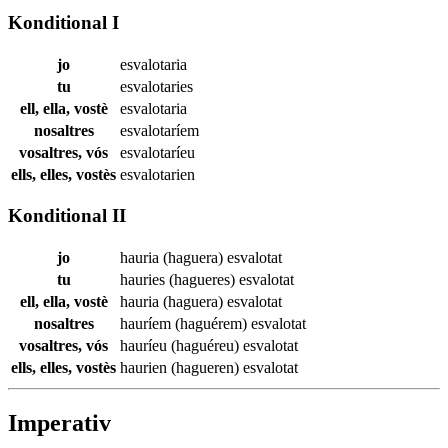
Konditional I
jo
esvalotaria
tu
esvalotaries
ell, ella, vostè
esvalotaria
nosaltres
esvalotaríem
vosaltres, vós
esvalotaríeu
ells, elles, vostès
esvalotarien
Konditional II
jo
hauria (haguera)
esvalotat
tu
hauries (hagueres)
esvalotat
ell, ella, vostè
hauria (haguera)
esvalotat
nosaltres
hauríem (haguérem)
esvalotat
vosaltres, vós
hauríeu (haguéreu)
esvalotat
ells, elles, vostès
haurien (hagueren)
esvalotat
Imperativ