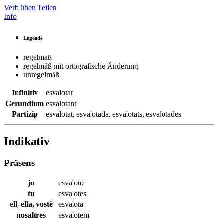
Verb üben
Teilen
Info
Legende
regelmäß
regelmäß mit ortografische Änderung
unregelmäß
Infinitiv
esvalotar
Gerundium
esvalotant
Partizip
esvalotat
,
esvalotada
,
esvalotats
,
esvalotades
Indikativ
Präsens
jo
esvaloto
tu
esvalotes
ell, ella, vostè
esvalota
nosaltres
esvalotem