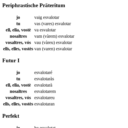
Periphrastische Präteritum
jo
vaig
esvalotar
tu
vas (vares)
esvalotar
ell, ella, vostè
va
esvalotar
nosaltres
vam (vàrem)
esvalotar
vosaltres, vós
vau (vàreu)
esvalotar
ells, elles, vostès
van (varen)
esvalotar
Futur I
jo
esvalotaré
tu
esvalotaràs
ell, ella, vostè
esvalotarà
nosaltres
esvalotarem
vosaltres, vós
esvalotareu
ells, elles, vostès
esvalotaran
Perfekt
jo
he
esvalotat