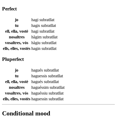
Perfect
jo
hagi
subratllat
tu
hagis
subratllat
ell, ella, vostè
hagi
subratllat
nosaltres
hàgim
subratllat
vosaltres, vós
hàgiu
subratllat
ells, elles, vostès
hagin
subratllat
Pluperfect
jo
hagués
subratllat
tu
haguessis
subratllat
ell, ella, vostè
hagués
subratllat
nosaltres
haguéssim
subratllat
vosaltres, vós
haguéssiu
subratllat
ells, elles, vostès
haguessin
subratllat
Conditional mood