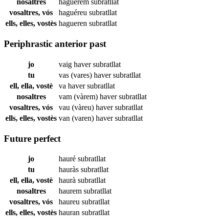
nosaltres
haguérem
subratllat
vosaltres, vós
haguéreu
subratllat
ells, elles, vostès
hagueren
subratllat
Periphrastic anterior past
jo
vaig haver
subratllat
tu
vas (vares) haver
subratllat
ell, ella, vostè
va haver
subratllat
nosaltres
vam (vàrem) haver
subratllat
vosaltres, vós
vau (vàreu) haver
subratllat
ells, elles, vostès
van (varen) haver
subratllat
Future perfect
jo
hauré
subratllat
tu
hauràs
subratllat
ell, ella, vostè
haurà
subratllat
nosaltres
haurem
subratllat
vosaltres, vós
haureu
subratllat
ells, elles, vostès
hauran
subratllat