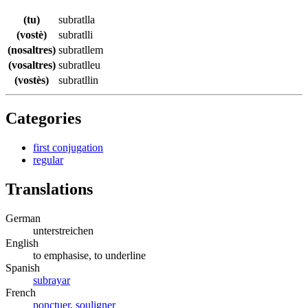
(tu)
subratlla
(vostè)
subratlli
(nosaltres)
subratllem
(vosaltres)
subratlleu
(vostès)
subratllin
Categories
first conjugation
regular
Translations
German
unterstreichen
English
to emphasise, to underline
Spanish
subrayar
French
ponctuer
,
souligner