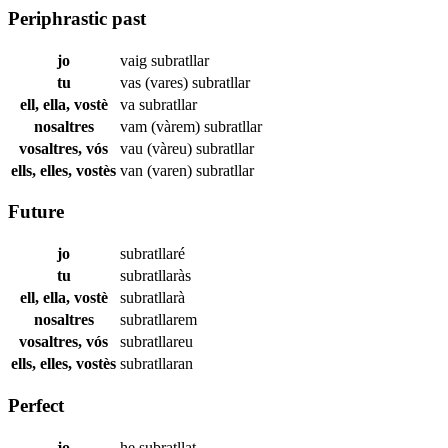
Periphrastic past
jo
vaig
subratllar
tu
vas (vares)
subratllar
ell, ella, vostè
va
subratllar
nosaltres
vam (vàrem)
subratllar
vosaltres, vós
vau (vàreu)
subratllar
ells, elles, vostès
van (varen)
subratllar
Future
jo
subratllaré
tu
subratllaràs
ell, ella, vostè
subratllarà
nosaltres
subratllarem
vosaltres, vós
subratllareu
ells, elles, vostès
subratllaran
Perfect
jo
he
subratllat