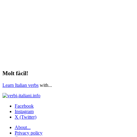
Molt fàcil!
Learn Italian verbs
with...
Facebook
Instagram
X (Twitter)
About...
Privacy policy