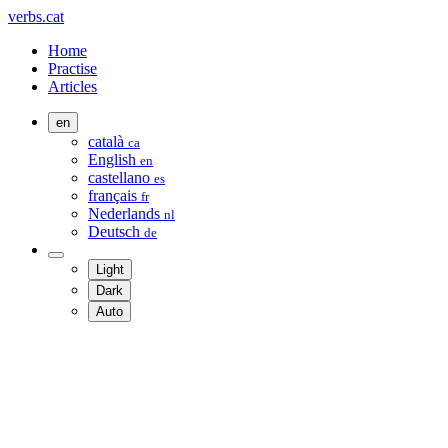
verbs.cat
Home
Practise
Articles
en
català
ca
English
en
castellano
es
français
fr
Nederlands
nl
Deutsch
de
Light
Dark
Auto