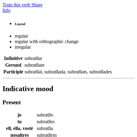
Train this verb
Share
Info
Legend
regular
regular with orthographic change
irregular
Infinitive
subratllar
Gerund
subratllant
Participle
subratllat
,
subratllada
,
subratllats
,
subratllades
Indicative mood
Present
jo
subratllo
tu
subratlles
ell, ella, vostè
subratlla
nosaltres
subratllem