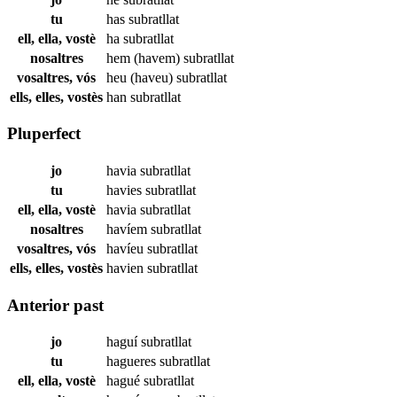
tu
has
subratllat
ell, ella, vostè
ha
subratllat
nosaltres
hem (havem)
subratllat
vosaltres, vós
heu (haveu)
subratllat
ells, elles, vostès
han
subratllat
Pluperfect
jo
havia
subratllat
tu
havies
subratllat
ell, ella, vostè
havia
subratllat
nosaltres
havíem
subratllat
vosaltres, vós
havíeu
subratllat
ells, elles, vostès
havien
subratllat
Anterior past
jo
haguí
subratllat
tu
hagueres
subratllat
ell, ella, vostè
hagué
subratllat