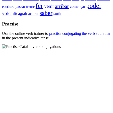
fer
poder
arribar
venir
passar
començar
escriure
treure
saber
voler
agrair
acabar
sortir
dir
Practise
Use the online verb trainer to
practise conjugating the verb
subratllar
in the present indicative tense.