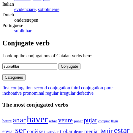
Italian
evidenziare
,
sottolineare
Dutch
onderstrepen
Portuguese
sublinhar
Conjugate verb
Look up the conjugations of Catalan verbs here:
Conjugate
Categories
first conjugation
second conjugation
third conjugation
pure
inchoative
pronominal
regular
irregular
defective
The most conjugated verbs
haver
anar
veure
pujar
beure
rebre
posar
comprar
llegir
ser
estar
tenir
menjar
conèixer
trobar
enviar
canviar
deure