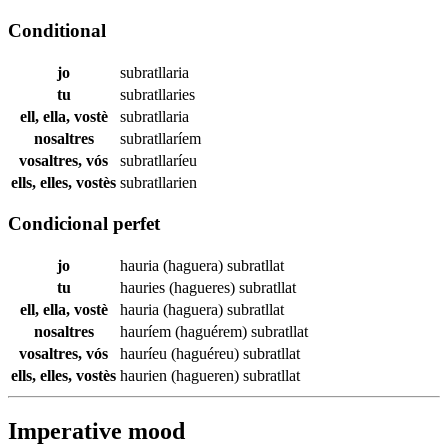
Conditional
jo
subratllaria
tu
subratllaries
ell, ella, vostè
subratllaria
nosaltres
subratllaríem
vosaltres, vós
subratllaríeu
ells, elles, vostès
subratllarien
Condicional perfet
jo
hauria (haguera)
subratllat
tu
hauries (hagueres)
subratllat
ell, ella, vostè
hauria (haguera)
subratllat
nosaltres
hauríem (haguérem)
subratllat
vosaltres, vós
hauríeu (haguéreu)
subratllat
ells, elles, vostès
haurien (hagueren)
subratllat
Imperative mood