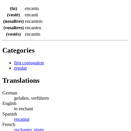
(tu)
encanta
(vostè)
encanti
(nosaltres)
encantem
(vosaltres)
encanteu
(vostès)
encantin
Categories
first conjugation
regular
Translations
German
gefallen, verführen
English
to enchant
Spanish
encantar
French
enchanter
,
plaire