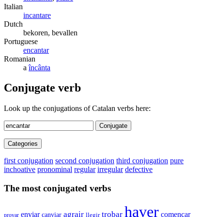
Italian
incantare
Dutch
bekoren, bevallen
Portuguese
encantar
Romanian
a
încânta
Conjugate verb
Look up the conjugations of Catalan verbs here:
Conjugate
Categories
first conjugation
second conjugation
third conjugation
pure
inchoative
pronominal
regular
irregular
defective
The most conjugated verbs
haver
enviar
agrair
trobar
començar
canviar
provar
llegir