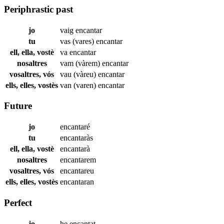
Periphrastic past
jo
vaig
encantar
tu
vas (vares)
encantar
ell, ella, vostè
va
encantar
nosaltres
vam (vàrem)
encantar
vosaltres, vós
vau (vàreu)
encantar
ells, elles, vostès
van (varen)
encantar
Future
jo
encantaré
tu
encantaràs
ell, ella, vostè
encantarà
nosaltres
encantarem
vosaltres, vós
encantareu
ells, elles, vostès
encantaran
Perfect
jo
he
encantat