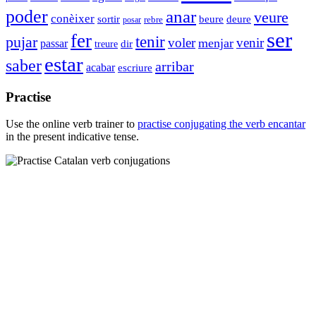
poder
anar
veure
conèixer
sortir
beure
deure
rebre
posar
ser
fer
tenir
pujar
voler
venir
menjar
passar
dir
treure
estar
saber
arribar
acabar
escriure
Practise
Use the online verb trainer to
practise conjugating the verb
encantar
in the present indicative tense.