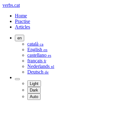
verbs.cat
Home
Practise
Articles
en
català
ca
English
en
castellano
es
français
fr
Nederlands
nl
Deutsch
de
Light
Dark
Auto