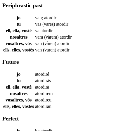
Periphrastic past
jo
vaig
atordir
tu
vas (vares)
atordir
ell, ella, vostè
va
atordir
nosaltres
vam (vàrem)
atordir
vosaltres, vós
vau (vàreu)
atordir
ells, elles, vostès
van (varen)
atordir
Future
jo
atordiré
tu
atordiràs
ell, ella, vostè
atordirà
nosaltres
atordirem
vosaltres, vós
atordireu
ells, elles, vostès
atordiran
Perfect
jo
he
atordit