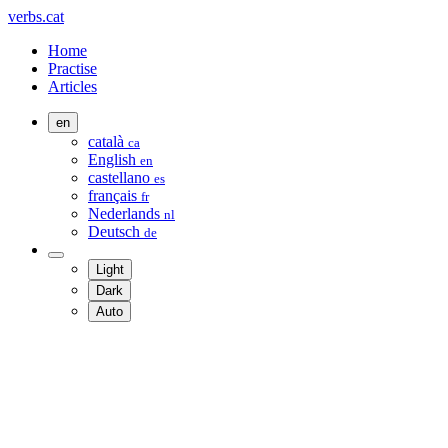
verbs.cat
Home
Practise
Articles
en
català
ca
English
en
castellano
es
français
fr
Nederlands
nl
Deutsch
de
Light
Dark
Auto