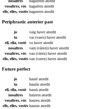
nosaltres
haguérem
atordit
vosaltres, vós
haguéreu
atordit
ells, elles, vostès
hagueren
atordit
Periphrastic anterior past
jo
vaig haver
atordit
tu
vas (vares) haver
atordit
ell, ella, vostè
va haver
atordit
nosaltres
vam (vàrem) haver
atordit
vosaltres, vós
vau (vàreu) haver
atordit
ells, elles, vostès
van (varen) haver
atordit
Future perfect
jo
hauré
atordit
tu
hauràs
atordit
ell, ella, vostè
haurà
atordit
nosaltres
haurem
atordit
vosaltres, vós
haureu
atordit
ells, elles, vostès
hauran
atordit