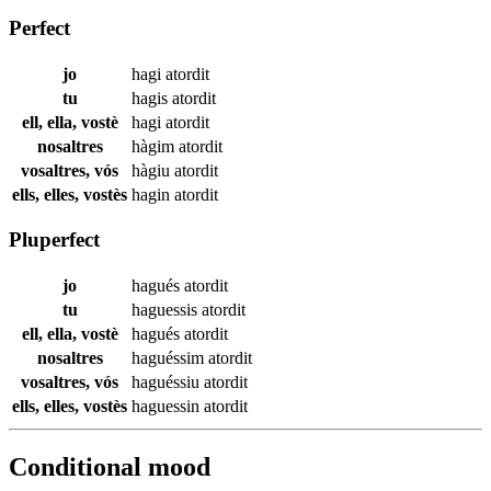
Perfect
jo
hagi
atordit
tu
hagis
atordit
ell, ella, vostè
hagi
atordit
nosaltres
hàgim
atordit
vosaltres, vós
hàgiu
atordit
ells, elles, vostès
hagin
atordit
Pluperfect
jo
hagués
atordit
tu
haguessis
atordit
ell, ella, vostè
hagués
atordit
nosaltres
haguéssim
atordit
vosaltres, vós
haguéssiu
atordit
ells, elles, vostès
haguessin
atordit
Conditional mood