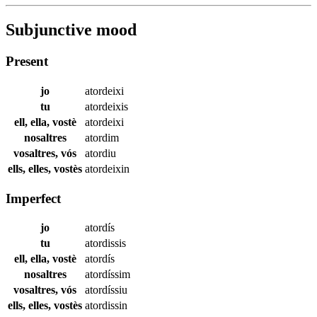
Subjunctive mood
Present
jo
atordeixi
tu
atordeixis
ell, ella, vostè
atordeixi
nosaltres
atordim
vosaltres, vós
atordiu
ells, elles, vostès
atordeixin
Imperfect
jo
atordís
tu
atordissis
ell, ella, vostè
atordís
nosaltres
atordíssim
vosaltres, vós
atordíssiu
ells, elles, vostès
atordissin