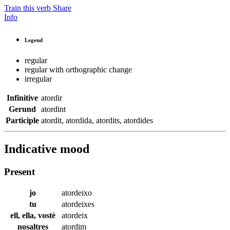
Train this verb
Share
Info
Legend
regular
regular with orthographic change
irregular
Infinitive
atordir
Gerund
atordint
Participle
atordit
,
atordida
,
atordits
,
atordides
Indicative mood
Present
jo
atordeixo
tu
atordeixes
ell, ella, vostè
atordeix
nosaltres
atordim