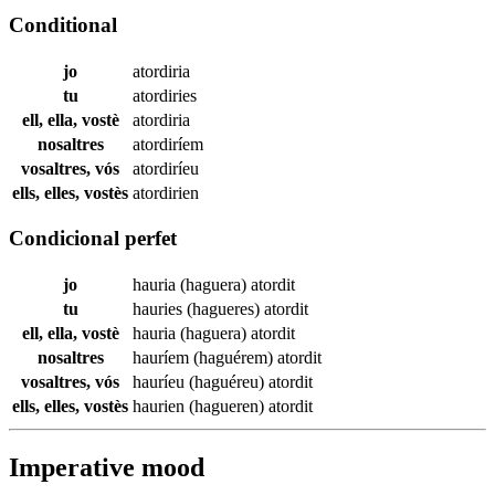
Conditional
jo
atordiria
tu
atordiries
ell, ella, vostè
atordiria
nosaltres
atordiríem
vosaltres, vós
atordiríeu
ells, elles, vostès
atordirien
Condicional perfet
jo
hauria (haguera)
atordit
tu
hauries (hagueres)
atordit
ell, ella, vostè
hauria (haguera)
atordit
nosaltres
hauríem (haguérem)
atordit
vosaltres, vós
hauríeu (haguéreu)
atordit
ells, elles, vostès
haurien (hagueren)
atordit
Imperative mood