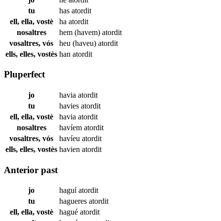
tu
has
atordit
ell, ella, vostè
ha
atordit
nosaltres
hem (havem)
atordit
vosaltres, vós
heu (haveu)
atordit
ells, elles, vostès
han
atordit
Pluperfect
jo
havia
atordit
tu
havies
atordit
ell, ella, vostè
havia
atordit
nosaltres
havíem
atordit
vosaltres, vós
havíeu
atordit
ells, elles, vostès
havien
atordit
Anterior past
jo
haguí
atordit
tu
hagueres
atordit
ell, ella, vostè
hagué
atordit