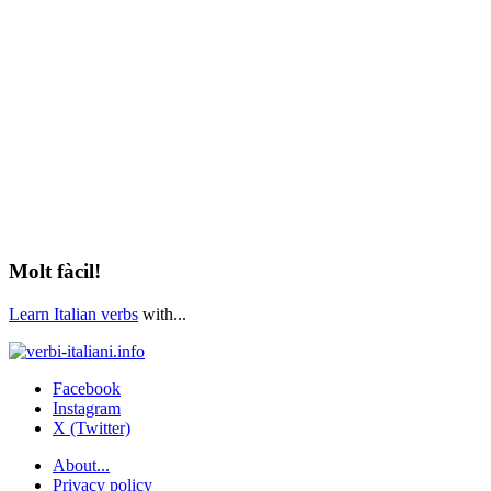
Molt fàcil!
Learn Italian verbs
with...
Facebook
Instagram
X (Twitter)
About...
Privacy policy