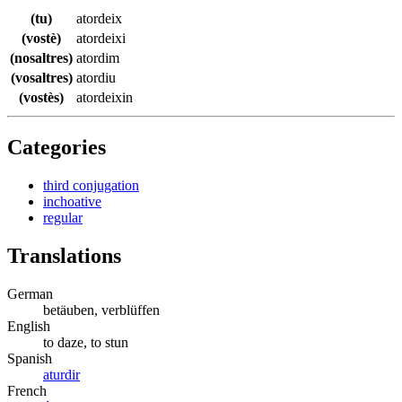
(tu)
atordeix
(vostè)
atordeixi
(nosaltres)
atordim
(vosaltres)
atordiu
(vostès)
atordeixin
Categories
third conjugation
inchoative
regular
Translations
German
betäuben, verblüffen
English
to daze, to stun
Spanish
aturdir
French