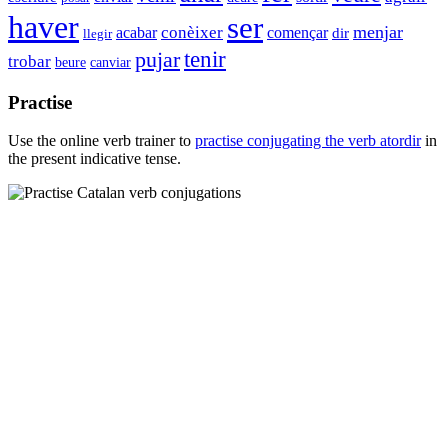
haver
ser
menjar
conèixer
començar
acabar
dir
llegir
tenir
pujar
trobar
beure
canviar
Practise
Use the online verb trainer to
practise conjugating the verb
atordir
in
the present indicative tense.