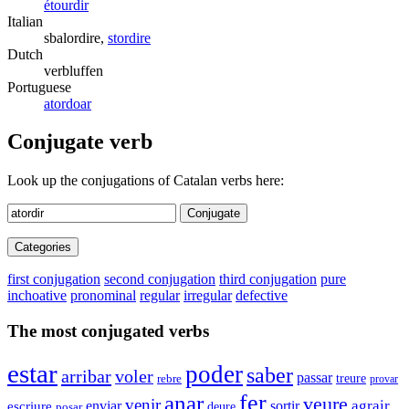
étourdir
Italian
sbalordire,
stordire
Dutch
verbluffen
Portuguese
atordoar
Conjugate verb
Look up the conjugations of Catalan verbs here:
Conjugate
Categories
first conjugation
second conjugation
third conjugation
pure
inchoative
pronominal
regular
irregular
defective
The most conjugated verbs
estar
poder
saber
arribar
voler
passar
rebre
treure
provar
fer
anar
veure
venir
enviar
agrair
sortir
escriure
deure
posar