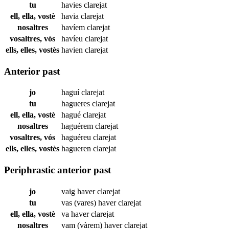
tu
havies
clarejat
ell, ella, vostè
havia
clarejat
nosaltres
havíem
clarejat
vosaltres, vós
havíeu
clarejat
ells, elles, vostès
havien
clarejat
Anterior past
jo
haguí
clarejat
tu
hagueres
clarejat
ell, ella, vostè
hagué
clarejat
nosaltres
haguérem
clarejat
vosaltres, vós
haguéreu
clarejat
ells, elles, vostès
hagueren
clarejat
Periphrastic anterior past
jo
vaig haver
clarejat
tu
vas (vares) haver
clarejat
ell, ella, vostè
va haver
clarejat
nosaltres
vam (vàrem) haver
clarejat