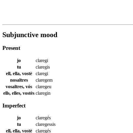
Subjunctive mood
Present
jo
claregi
tu
claregis
ell, ella, vostè
claregi
nosaltres
claregem
vosaltres, vós
claregeu
ells, elles, vostès
claregin
Imperfect
jo
claregés
tu
claregessis
ell, ella, vostè
claregés