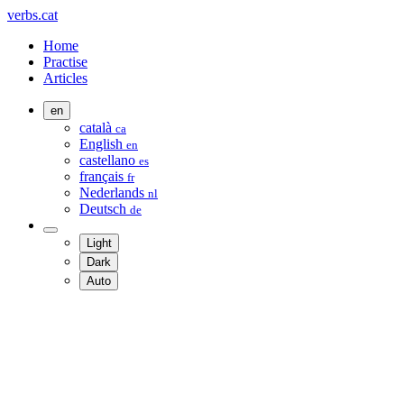
verbs.cat
Home
Practise
Articles
en
català
ca
English
en
castellano
es
français
fr
Nederlands
nl
Deutsch
de
Light
Dark
Auto