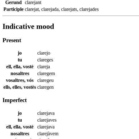
Gerund
clarejant
Participle
clarejat
,
clarejada
,
clarejats
,
clarejades
Indicative mood
Present
jo
clarejo
tu
clareges
ell, ella, vostè
clareja
nosaltres
claregem
vosaltres, vós
claregeu
ells, elles, vostès
claregen
Imperfect
jo
clarejava
tu
clarejaves
ell, ella, vostè
clarejava
nosaltres
clarejàvem