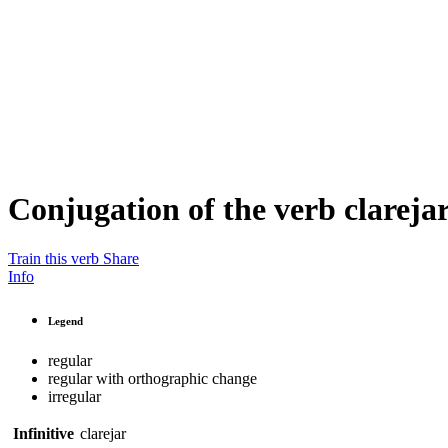
Conjugation of the verb
clareja
Train this verb
Share
Info
Legend
regular
regular with orthographic change
irregular
Infinitive
clarejar