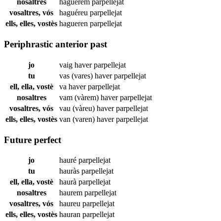
nosaltres
haguérem
parpellejat
vosaltres, vós
haguéreu
parpellejat
ells, elles, vostès
hagueren
parpellejat
Periphrastic anterior past
jo
vaig haver
parpellejat
tu
vas (vares) haver
parpellejat
ell, ella, vostè
va haver
parpellejat
nosaltres
vam (vàrem) haver
parpellejat
vosaltres, vós
vau (vàreu) haver
parpellejat
ells, elles, vostès
van (varen) haver
parpellejat
Future perfect
jo
hauré
parpellejat
tu
hauràs
parpellejat
ell, ella, vostè
haurà
parpellejat
nosaltres
haurem
parpellejat
vosaltres, vós
haureu
parpellejat
ells, elles, vostès
hauran
parpellejat