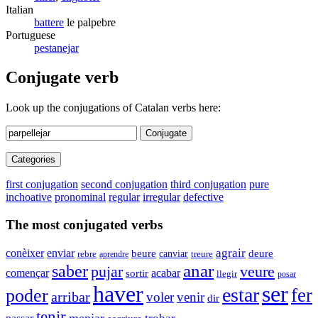
Italian
battere
le palpebre
Portuguese
pestanejar
Conjugate verb
Look up the conjugations of Catalan verbs here:
Conjugate
Categories
first conjugation
second conjugation
third conjugation
pure
inchoative
pronominal
regular
irregular
defective
The most conjugated verbs
conèixer
agrair
enviar
beure
deure
rebre
canviar
treure
aprendre
anar
saber
pujar
veure
començar
acabar
sortir
llegir
posar
haver
ser
estar
fer
poder
arribar
voler
venir
dir
tenir
menjar