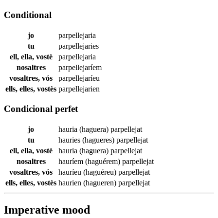
Conditional
jo
parpellejaria
tu
parpellejaries
ell, ella, vostè
parpellejaria
nosaltres
parpellejaríem
vosaltres, vós
parpellejaríeu
ells, elles, vostès
parpellejarien
Condicional perfet
jo
hauria (haguera)
parpellejat
tu
hauries (hagueres)
parpellejat
ell, ella, vostè
hauria (haguera)
parpellejat
nosaltres
hauríem (haguérem)
parpellejat
vosaltres, vós
hauríeu (haguéreu)
parpellejat
ells, elles, vostès
haurien (hagueren)
parpellejat
Imperative mood