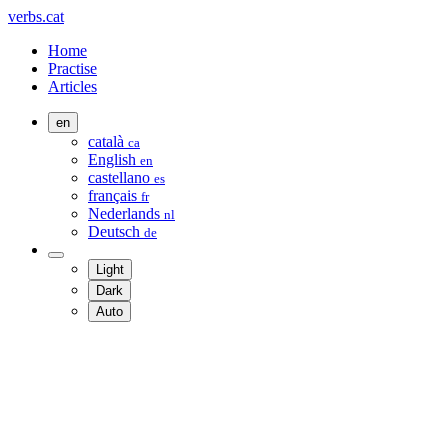
verbs.cat
Home
Practise
Articles
en
català
ca
English
en
castellano
es
français
fr
Nederlands
nl
Deutsch
de
Light
Dark
Auto