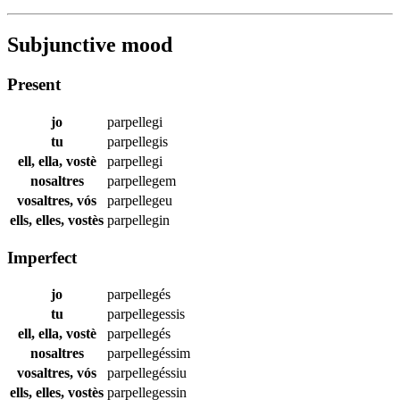
Subjunctive mood
Present
jo
parpellegi
tu
parpellegis
ell, ella, vostè
parpellegi
nosaltres
parpellegem
vosaltres, vós
parpellegeu
ells, elles, vostès
parpellegin
Imperfect
jo
parpellegés
tu
parpellegessis
ell, ella, vostè
parpellegés
nosaltres
parpellegéssim
vosaltres, vós
parpellegéssiu
ells, elles, vostès
parpellegessin