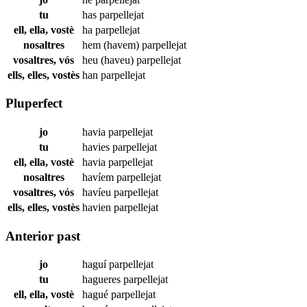
tu
has
parpellejat
ell, ella, vostè
ha
parpellejat
nosaltres
hem (havem)
parpellejat
vosaltres, vós
heu (haveu)
parpellejat
ells, elles, vostès
han
parpellejat
Pluperfect
jo
havia
parpellejat
tu
havies
parpellejat
ell, ella, vostè
havia
parpellejat
nosaltres
havíem
parpellejat
vosaltres, vós
havíeu
parpellejat
ells, elles, vostès
havien
parpellejat
Anterior past
jo
haguí
parpellejat
tu
hagueres
parpellejat
ell, ella, vostè
hagué
parpellejat