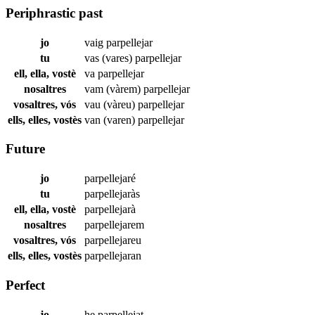
Periphrastic past
jo
vaig
parpellejar
tu
vas (vares)
parpellejar
ell, ella, vostè
va
parpellejar
nosaltres
vam (vàrem)
parpellejar
vosaltres, vós
vau (vàreu)
parpellejar
ells, elles, vostès
van (varen)
parpellejar
Future
jo
parpellejaré
tu
parpellejaràs
ell, ella, vostè
parpellejarà
nosaltres
parpellejarem
vosaltres, vós
parpellejareu
ells, elles, vostès
parpellejaran
Perfect
jo
he
parpellejat