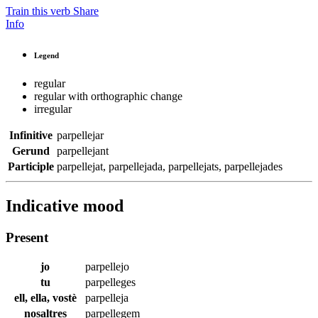
Train this verb
Share
Info
Legend
regular
regular with orthographic change
irregular
Infinitive
parpellejar
Gerund
parpellejant
Participle
parpellejat
,
parpellejada
,
parpellejats
,
parpellejades
Indicative mood
Present
jo
parpellejo
tu
parpelleges
ell, ella, vostè
parpelleja
nosaltres
parpellegem