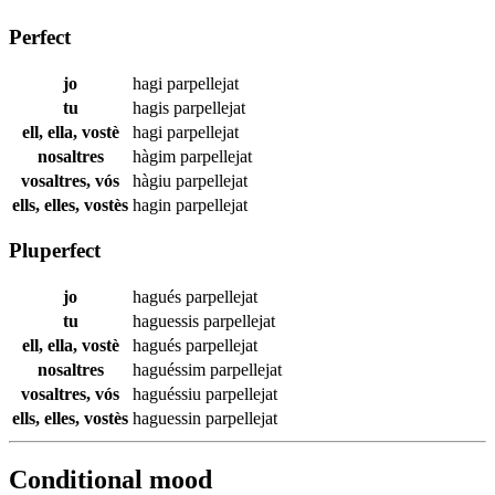
Perfect
jo
hagi
parpellejat
tu
hagis
parpellejat
ell, ella, vostè
hagi
parpellejat
nosaltres
hàgim
parpellejat
vosaltres, vós
hàgiu
parpellejat
ells, elles, vostès
hagin
parpellejat
Pluperfect
jo
hagués
parpellejat
tu
haguessis
parpellejat
ell, ella, vostè
hagués
parpellejat
nosaltres
haguéssim
parpellejat
vosaltres, vós
haguéssiu
parpellejat
ells, elles, vostès
haguessin
parpellejat
Conditional mood