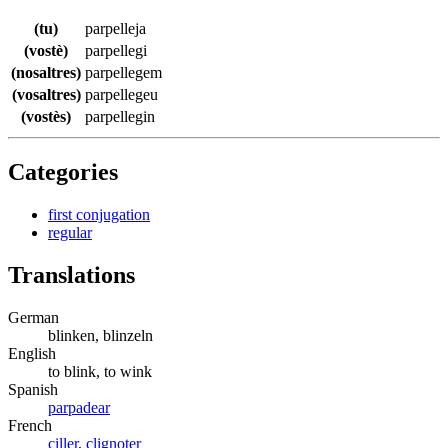
(tu)
parpelleja
(vostè)
parpellegi
(nosaltres)
parpellegem
(vosaltres)
parpellegeu
(vostès)
parpellegin
Categories
first conjugation
regular
Translations
German
blinken, blinzeln
English
to blink, to wink
Spanish
parpadear
French
ciller
,
clignoter