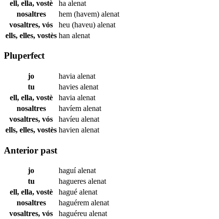
ell, ella, vostè
ha
alenat
nosaltres
hem (havem)
alenat
vosaltres, vós
heu (haveu)
alenat
ells, elles, vostès
han
alenat
Pluperfect
jo
havia
alenat
tu
havies
alenat
ell, ella, vostè
havia
alenat
nosaltres
havíem
alenat
vosaltres, vós
havíeu
alenat
ells, elles, vostès
havien
alenat
Anterior past
jo
haguí
alenat
tu
hagueres
alenat
ell, ella, vostè
hagué
alenat
nosaltres
haguérem
alenat
vosaltres, vós
haguéreu
alenat