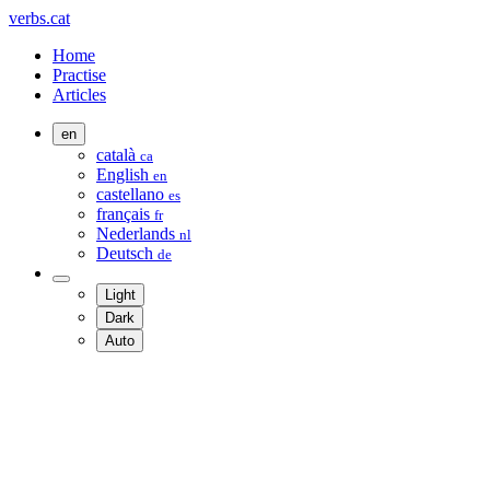
verbs.cat
Home
Practise
Articles
en
català
ca
English
en
castellano
es
français
fr
Nederlands
nl
Deutsch
de
Light
Dark
Auto