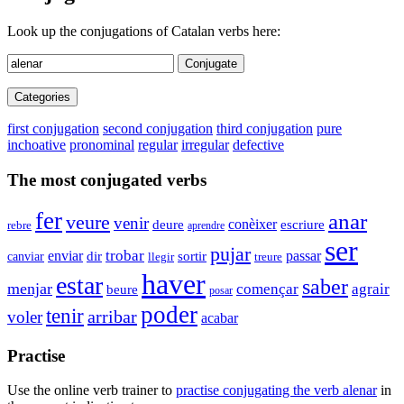
Look up the conjugations of Catalan verbs here:
Conjugate
Categories
first conjugation
second conjugation
third conjugation
pure
inchoative
pronominal
regular
irregular
defective
The most conjugated verbs
fer
anar
veure
venir
conèixer
deure
escriure
rebre
aprendre
ser
pujar
trobar
enviar
passar
dir
sortir
canviar
treure
llegir
haver
estar
saber
menjar
començar
agrair
beure
posar
poder
tenir
arribar
voler
acabar
Practise
Use the online verb trainer to
practise conjugating the verb
alenar
in