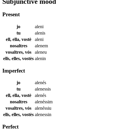
Subjunctive mood
Present
jo
aleni
tu
alenis
ell, ella, vostè
aleni
nosaltres
alenem
vosaltres, vós
aleneu
ells, elles, vostès
alenin
Imperfect
jo
alenés
tu
alenessis
ell, ella, vostè
alenés
nosaltres
alenéssim
vosaltres, vós
alenéssiu
ells, elles, vostès
alenessin
Perfect