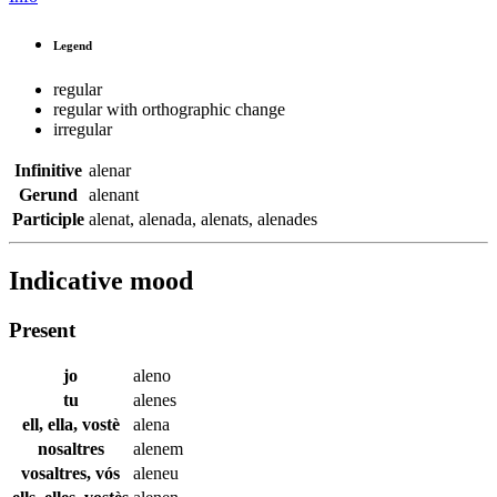
Legend
regular
regular with orthographic change
irregular
Infinitive
alenar
Gerund
alenant
Participle
alenat
,
alenada
,
alenats
,
alenades
Indicative mood
Present
jo
aleno
tu
alenes
ell, ella, vostè
alena
nosaltres
alenem
vosaltres, vós
aleneu