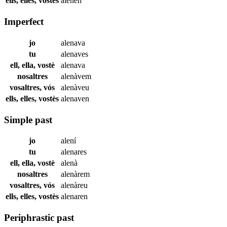
ells, elles, vostès
alenen
Imperfect
jo
alenava
tu
alenaves
ell, ella, vostè
alenava
nosaltres
alenàvem
vosaltres, vós
alenàveu
ells, elles, vostès
alenaven
Simple past
jo
alení
tu
alenares
ell, ella, vostè
alenà
nosaltres
alenàrem
vosaltres, vós
alenàreu
ells, elles, vostès
alenaren
Periphrastic past