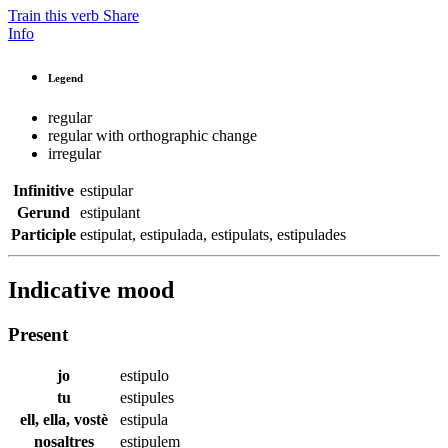
Train this verb
Share
Info
Legend
regular
regular with orthographic change
irregular
Infinitive
estipular
Gerund
estipulant
Participle
estipulat
,
estipulada
,
estipulats
,
estipulades
Indicative mood
Present
jo
estipulo
tu
estipules
ell, ella, vostè
estipula
nosaltres
estipulem