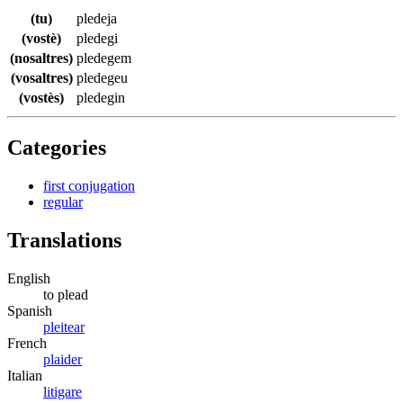
(tu)
pledeja
(vostè)
pledegi
(nosaltres)
pledegem
(vosaltres)
pledegeu
(vostès)
pledegin
Categories
first conjugation
regular
Translations
English
to plead
Spanish
pleitear
French
plaider
Italian
litigare