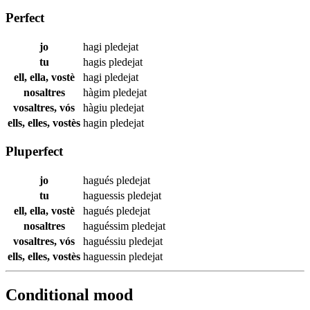
Perfect
jo
hagi
pledejat
tu
hagis
pledejat
ell, ella, vostè
hagi
pledejat
nosaltres
hàgim
pledejat
vosaltres, vós
hàgiu
pledejat
ells, elles, vostès
hagin
pledejat
Pluperfect
jo
hagués
pledejat
tu
haguessis
pledejat
ell, ella, vostè
hagués
pledejat
nosaltres
haguéssim
pledejat
vosaltres, vós
haguéssiu
pledejat
ells, elles, vostès
haguessin
pledejat
Conditional mood