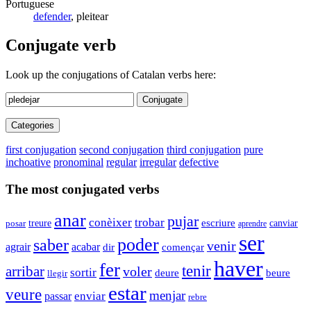
Portuguese
defender
, pleitear
Conjugate verb
Look up the conjugations of Catalan verbs here:
Conjugate
Categories
first conjugation
second conjugation
third conjugation
pure
inchoative
pronominal
regular
irregular
defective
The most conjugated verbs
anar
pujar
conèixer
trobar
escriure
canviar
treure
posar
aprendre
ser
poder
saber
venir
agrair
acabar
dir
començar
haver
fer
tenir
arribar
voler
sortir
deure
beure
llegir
estar
veure
menjar
enviar
passar
rebre