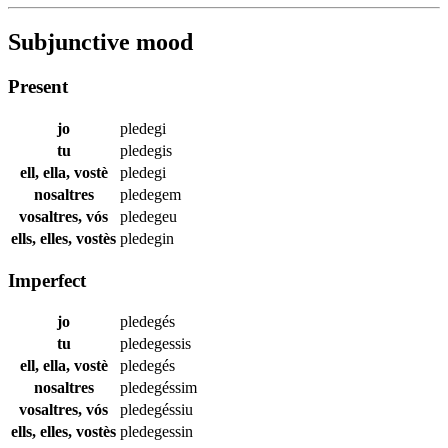
Subjunctive mood
Present
jo
pledegi
tu
pledegis
ell, ella, vostè
pledegi
nosaltres
pledegem
vosaltres, vós
pledegeu
ells, elles, vostès
pledegin
Imperfect
jo
pledegés
tu
pledegessis
ell, ella, vostè
pledegés
nosaltres
pledegéssim
vosaltres, vós
pledegéssiu
ells, elles, vostès
pledegessin