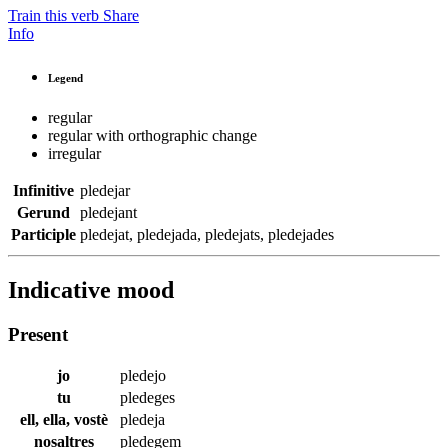
Train this verb
Share
Info
Legend
regular
regular with orthographic change
irregular
Infinitive
pledejar
Gerund
pledejant
Participle
pledejat
,
pledejada
,
pledejats
,
pledejades
Indicative mood
Present
jo
pledejo
tu
pledeges
ell, ella, vostè
pledeja
nosaltres
pledegem