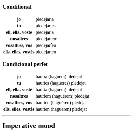
Conditional
jo
pledejaria
tu
pledejaries
ell, ella, vostè
pledejaria
nosaltres
pledejaríem
vosaltres, vós
pledejaríeu
ells, elles, vostès
pledejarien
Condicional perfet
jo
hauria (haguera)
pledejat
tu
hauries (hagueres)
pledejat
ell, ella, vostè
hauria (haguera)
pledejat
nosaltres
hauríem (haguérem)
pledejat
vosaltres, vós
hauríeu (haguéreu)
pledejat
ells, elles, vostès
haurien (hagueren)
pledejat
Imperative mood