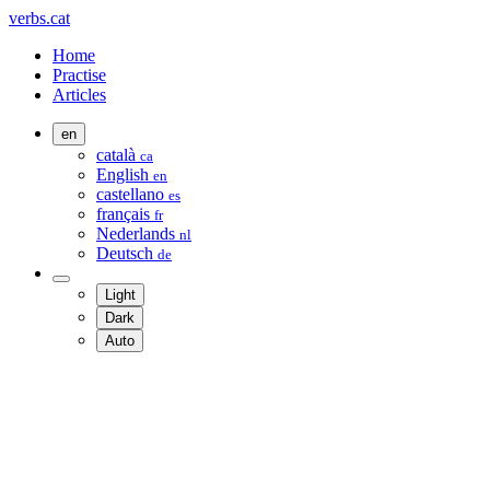
verbs.cat
Home
Practise
Articles
en
català
ca
English
en
castellano
es
français
fr
Nederlands
nl
Deutsch
de
Light
Dark
Auto