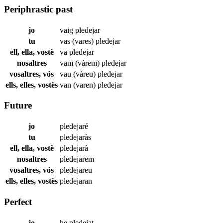
Periphrastic past
jo
vaig
pledejar
tu
vas (vares)
pledejar
ell, ella, vostè
va
pledejar
nosaltres
vam (vàrem)
pledejar
vosaltres, vós
vau (vàreu)
pledejar
ells, elles, vostès
van (varen)
pledejar
Future
jo
pledejaré
tu
pledejaràs
ell, ella, vostè
pledejarà
nosaltres
pledejarem
vosaltres, vós
pledejareu
ells, elles, vostès
pledejaran
Perfect
jo
he
pledejat