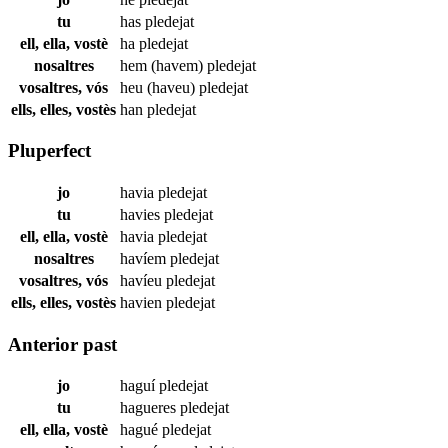
tu
has
pledejat
ell, ella, vostè
ha
pledejat
nosaltres
hem (havem)
pledejat
vosaltres, vós
heu (haveu)
pledejat
ells, elles, vostès
han
pledejat
Pluperfect
jo
havia
pledejat
tu
havies
pledejat
ell, ella, vostè
havia
pledejat
nosaltres
havíem
pledejat
vosaltres, vós
havíeu
pledejat
ells, elles, vostès
havien
pledejat
Anterior past
jo
haguí
pledejat
tu
hagueres
pledejat
ell, ella, vostè
hagué
pledejat