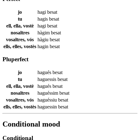
jo
hagi
besat
tu
hagis
besat
ell, ella, vostè
hagi
besat
nosaltres
hàgim
besat
vosaltres, vós
hàgiu
besat
ells, elles, vostès
hagin
besat
Pluperfect
jo
hagués
besat
tu
haguessis
besat
ell, ella, vostè
hagués
besat
nosaltres
haguéssim
besat
vosaltres, vós
haguéssiu
besat
ells, elles, vostès
haguessin
besat
Conditional mood
Conditional