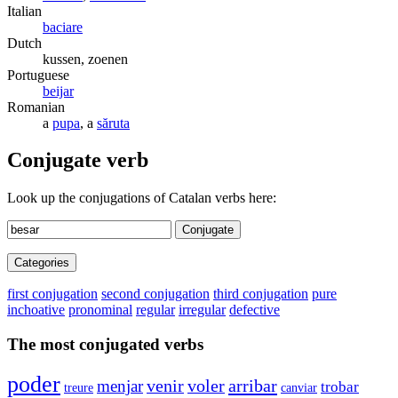
Italian
baciare
Dutch
kussen, zoenen
Portuguese
beijar
Romanian
a
pupa
, a
săruta
Conjugate verb
Look up the conjugations of Catalan verbs here:
Conjugate
Categories
first conjugation
second conjugation
third conjugation
pure
inchoative
pronominal
regular
irregular
defective
The most conjugated verbs
poder
venir
voler
arribar
menjar
trobar
canviar
treure