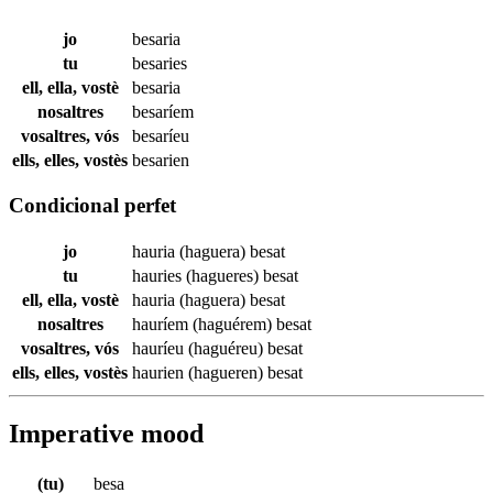
jo
besaria
tu
besaries
ell, ella, vostè
besaria
nosaltres
besaríem
vosaltres, vós
besaríeu
ells, elles, vostès
besarien
Condicional perfet
jo
hauria (haguera)
besat
tu
hauries (hagueres)
besat
ell, ella, vostè
hauria (haguera)
besat
nosaltres
hauríem (haguérem)
besat
vosaltres, vós
hauríeu (haguéreu)
besat
ells, elles, vostès
haurien (hagueren)
besat
Imperative mood
(tu)
besa