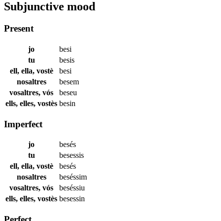
Subjunctive mood
Present
jo
besi
tu
besis
ell, ella, vostè
besi
nosaltres
besem
vosaltres, vós
beseu
ells, elles, vostès
besin
Imperfect
jo
besés
tu
besessis
ell, ella, vostè
besés
nosaltres
beséssim
vosaltres, vós
beséssiu
ells, elles, vostès
besessin
Perfect