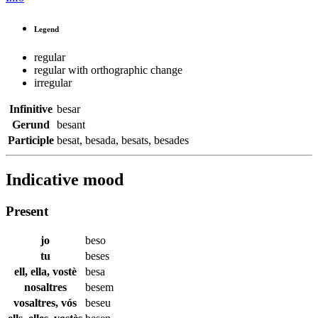
Legend
regular
regular with orthographic change
irregular
Infinitive
besar
Gerund
besant
Participle
besat
,
besada
,
besats
,
besades
Indicative mood
Present
jo
beso
tu
beses
ell, ella, vostè
besa
nosaltres
besem
vosaltres, vós
beseu