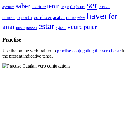
ser
saber
tenir
enviar
dir
escriure
beure
llegir
aprendre
haver
fer
sortir
conèixer
començar
acabar
deure
rebre
estar
anar
veure
pujar
passar
agrair
posar
Practise
Use the online verb trainer to
practise conjugating the verb
besar
in
the present indicative tense.