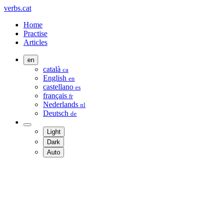
verbs.cat
Home
Practise
Articles
en
català
ca
English
en
castellano
es
français
fr
Nederlands
nl
Deutsch
de
Light
Dark
Auto