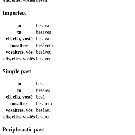
ells, elles, vostès
besen
Imperfect
jo
besava
tu
besaves
ell, ella, vostè
besava
nosaltres
besàvem
vosaltres, vós
besàveu
ells, elles, vostès
besaven
Simple past
jo
besí
tu
besares
ell, ella, vostè
besà
nosaltres
besàrem
vosaltres, vós
besàreu
ells, elles, vostès
besaren
Periphrastic past