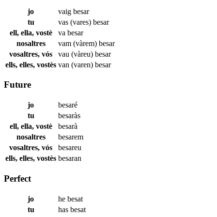
jo
vaig
besar
tu
vas (vares)
besar
ell, ella, vostè
va
besar
nosaltres
vam (vàrem)
besar
vosaltres, vós
vau (vàreu)
besar
ells, elles, vostès
van (varen)
besar
Future
jo
besaré
tu
besaràs
ell, ella, vostè
besarà
nosaltres
besarem
vosaltres, vós
besareu
ells, elles, vostès
besaran
Perfect
jo
he
besat
tu
has
besat