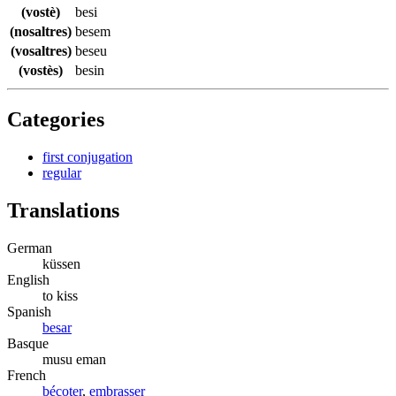
(vostè)
besi
(nosaltres)
besem
(vosaltres)
beseu
(vostès)
besin
Categories
first conjugation
regular
Translations
German
küssen
English
to kiss
Spanish
besar
Basque
musu eman
French
bécoter
,
embrasser