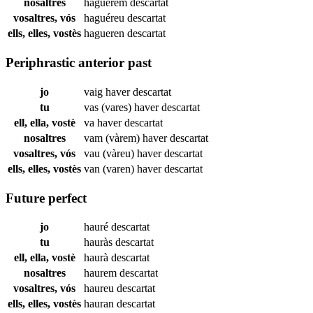
nosaltres
haguérem
descartat
vosaltres, vós
haguéreu
descartat
ells, elles, vostès
hagueren
descartat
Periphrastic anterior past
jo
vaig haver
descartat
tu
vas (vares) haver
descartat
ell, ella, vostè
va haver
descartat
nosaltres
vam (vàrem) haver
descartat
vosaltres, vós
vau (vàreu) haver
descartat
ells, elles, vostès
van (varen) haver
descartat
Future perfect
jo
hauré
descartat
tu
hauràs
descartat
ell, ella, vostè
haurà
descartat
nosaltres
haurem
descartat
vosaltres, vós
haureu
descartat
ells, elles, vostès
hauran
descartat