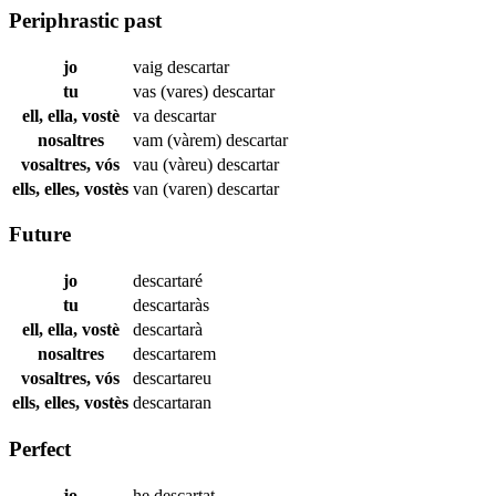
Periphrastic past
jo
vaig
descartar
tu
vas (vares)
descartar
ell, ella, vostè
va
descartar
nosaltres
vam (vàrem)
descartar
vosaltres, vós
vau (vàreu)
descartar
ells, elles, vostès
van (varen)
descartar
Future
jo
descartaré
tu
descartaràs
ell, ella, vostè
descartarà
nosaltres
descartarem
vosaltres, vós
descartareu
ells, elles, vostès
descartaran
Perfect
jo
he
descartat