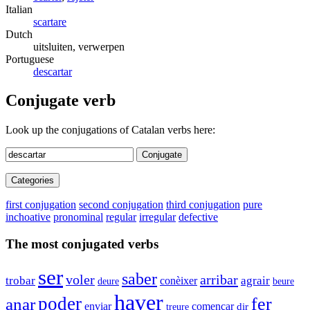
Italian
scartare
Dutch
uitsluiten, verwerpen
Portuguese
descartar
Conjugate verb
Look up the conjugations of Catalan verbs here:
Conjugate
Categories
first conjugation
second conjugation
third conjugation
pure
inchoative
pronominal
regular
irregular
defective
The most conjugated verbs
ser
saber
voler
arribar
trobar
conèixer
agrair
deure
beure
haver
poder
fer
anar
enviar
començar
dir
treure