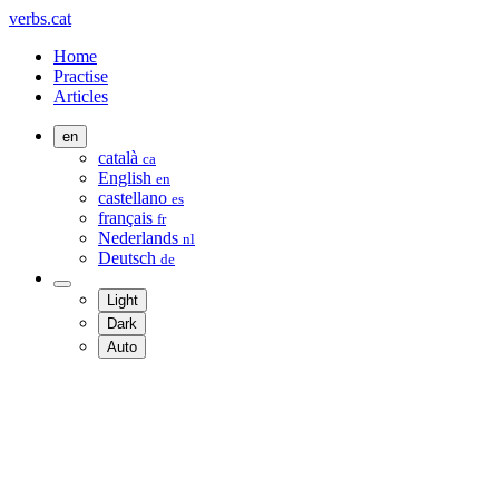
verbs.cat
Home
Practise
Articles
en
català
ca
English
en
castellano
es
français
fr
Nederlands
nl
Deutsch
de
Light
Dark
Auto