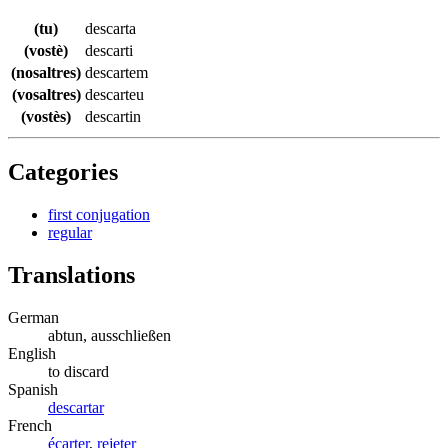
(tu)
descarta
(vostè)
descarti
(nosaltres)
descartem
(vosaltres)
descarteu
(vostès)
descartin
Categories
first conjugation
regular
Translations
German
abtun, ausschließen
English
to discard
Spanish
descartar
French
écarter
,
rejeter