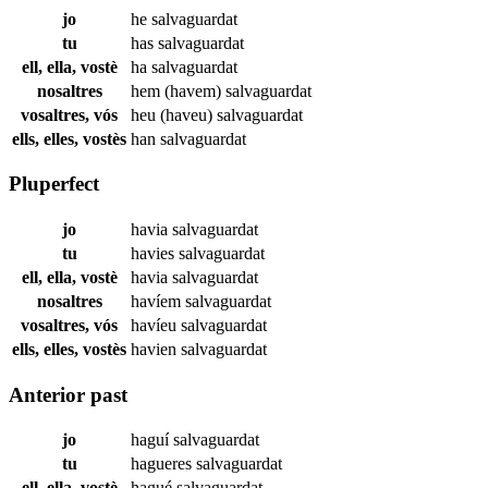
jo
he
salvaguardat
tu
has
salvaguardat
ell, ella, vostè
ha
salvaguardat
nosaltres
hem (havem)
salvaguardat
vosaltres, vós
heu (haveu)
salvaguardat
ells, elles, vostès
han
salvaguardat
Pluperfect
jo
havia
salvaguardat
tu
havies
salvaguardat
ell, ella, vostè
havia
salvaguardat
nosaltres
havíem
salvaguardat
vosaltres, vós
havíeu
salvaguardat
ells, elles, vostès
havien
salvaguardat
Anterior past
jo
haguí
salvaguardat
tu
hagueres
salvaguardat
ell, ella, vostè
hagué
salvaguardat