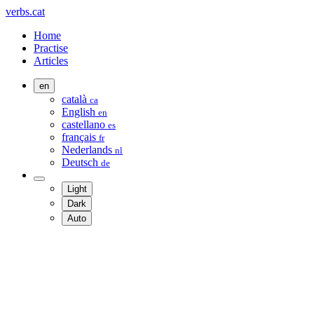
verbs.cat
Home
Practise
Articles
en
català
ca
English
en
castellano
es
français
fr
Nederlands
nl
Deutsch
de
Light
Dark
Auto