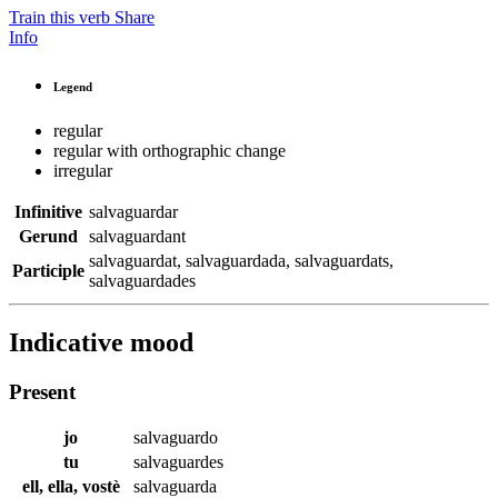
Train this verb
Share
Info
Legend
regular
regular with orthographic change
irregular
Infinitive
salvaguardar
Gerund
salvaguardant
salvaguardat
,
salvaguardada
,
salvaguardats
,
Participle
salvaguardades
Indicative mood
Present
jo
salvaguardo
tu
salvaguardes
ell, ella, vostè
salvaguarda