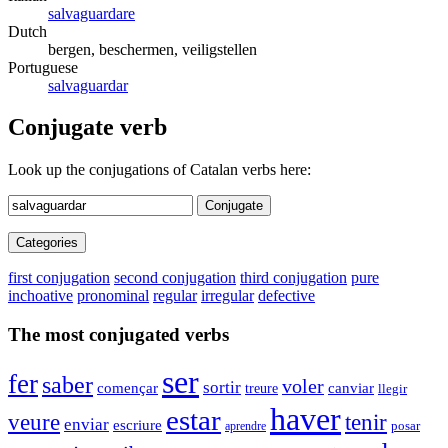
salvaguardare
Dutch
bergen, beschermen, veiligstellen
Portuguese
salvaguardar
Conjugate verb
Look up the conjugations of Catalan verbs here:
Conjugate
Categories
first conjugation
second conjugation
third conjugation
pure
inchoative
pronominal
regular
irregular
defective
The most conjugated verbs
ser
fer
saber
voler
sortir
començar
canviar
treure
llegir
haver
estar
tenir
veure
enviar
escriure
aprendre
posar