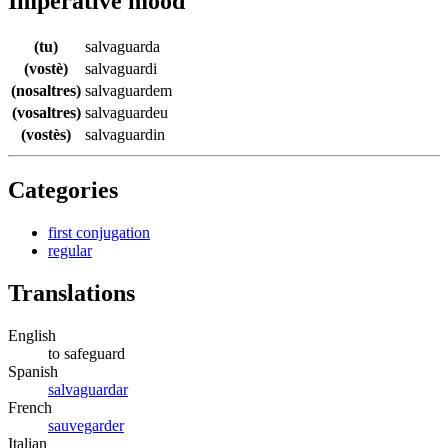
Imperative mood
(tu)
salvaguarda
(vostè)
salvaguardi
(nosaltres)
salvaguardem
(vosaltres)
salvaguardeu
(vostès)
salvaguardin
Categories
first conjugation
regular
Translations
English
to safeguard
Spanish
salvaguardar
French
sauvegarder
Italian