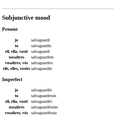
Subjunctive mood
Present
jo
salvaguardi
tu
salvaguardis
ell, ella, vostè
salvaguardi
nosaltres
salvaguardem
vosaltres, vós
salvaguardeu
ells, elles, vostès
salvaguardin
Imperfect
jo
salvaguardés
tu
salvaguardessis
ell, ella, vostè
salvaguardés
nosaltres
salvaguardéssim
vosaltres, vós
salvaguardéssiu