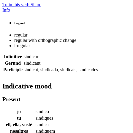
Train this verb
Share
Info
Legend
regular
regular with orthographic change
irregular
Infinitive
sindicar
Gerund
sindicant
Participle
sindicat
,
sindicada
,
sindicats
,
sindicades
Indicative mood
Present
jo
sindico
tu
sindiques
ell, ella, vostè
sindica
nosaltres
sindiquem