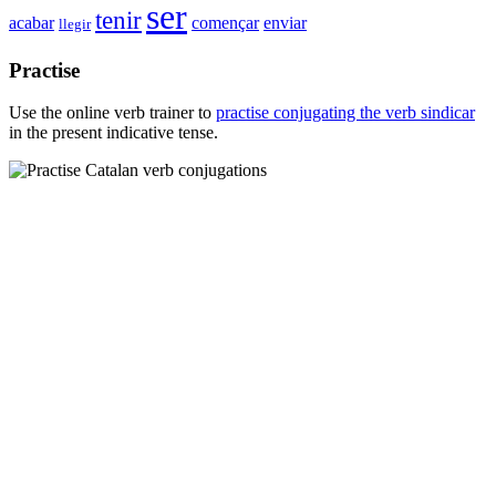
ser
tenir
enviar
acabar
començar
llegir
Practise
Use the online verb trainer to
practise conjugating the verb
sindicar
in the present indicative tense.