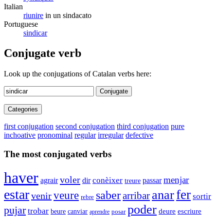
Italian
riunire
in un sindacato
Portuguese
sindicar
Conjugate verb
Look up the conjugations of Catalan verbs here:
Conjugate
Categories
first conjugation
second conjugation
third conjugation
pure
inchoative
pronominal
regular
irregular
defective
The most conjugated verbs
haver
voler
menjar
conèixer
agrair
dir
passar
treure
estar
fer
anar
veure
saber
venir
arribar
sortir
rebre
poder
pujar
trobar
beure
canviar
deure
escriure
posar
aprendre