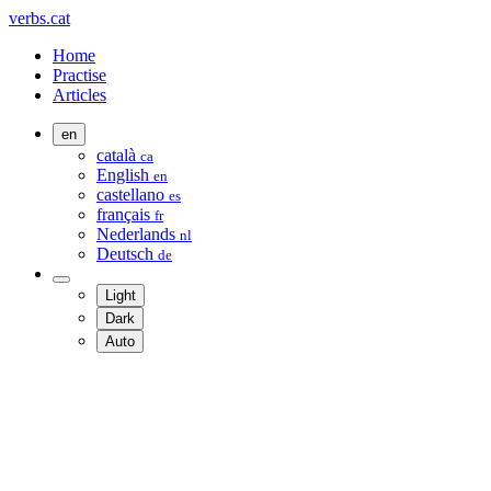
verbs.cat
Home
Practise
Articles
en
català
ca
English
en
castellano
es
français
fr
Nederlands
nl
Deutsch
de
Light
Dark
Auto