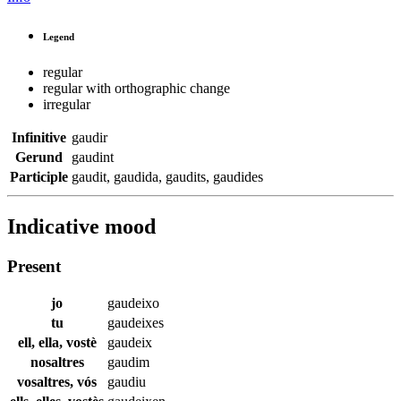
Legend
regular
regular with orthographic change
irregular
Infinitive
gaudir
Gerund
gaudint
Participle
gaudit
,
gaudida
,
gaudits
,
gaudides
Indicative mood
Present
jo
gaudeixo
tu
gaudeixes
ell, ella, vostè
gaudeix
nosaltres
gaudim
vosaltres, vós
gaudiu