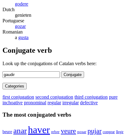
godere
Dutch
genieten
Portuguese
gozar
Romanian
a
gusta
Conjugate verb
Look up the conjugations of Catalan verbs here:
Conjugate
Categories
first conjugation
second conjugation
third conjugation
pure
inchoative
pronominal
regular
irregular
defective
The most conjugated verbs
haver
anar
veure
pujar
beure
rebre
posar
comprar
llegir