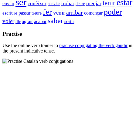
ser
estar
tenir
menjar
conèixer
trobar
enviar
canviar
deure
fer
poder
arribar
venir
passar
començar
escriure
treure
saber
voler
agrair
acabar
sortir
dir
Practise
Use the online verb trainer to
practise conjugating the verb
gaudir
in
the present indicative tense.