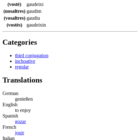
(vostè)
gaudeixi
(nosaltres)
gaudim
(vosaltres)
gaudiu
(vostès)
gaudeixin
Categories
third conjugation
inchoative
regular
Translations
German
genießen
English
to enjoy
Spanish
gozar
French
jouir
Italian