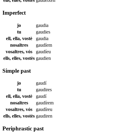
ells, elles, vostès
gaudeixen
Imperfect
jo
gaudia
tu
gaudies
ell, ella, vostè
gaudia
nosaltres
gaudíem
vosaltres, vós
gaudíeu
ells, elles, vostès
gaudien
Simple past
jo
gaudí
tu
gaudires
ell, ella, vostè
gaudí
nosaltres
gaudírem
vosaltres, vós
gaudíreu
ells, elles, vostès
gaudiren
Periphrastic past