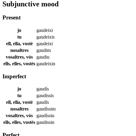
Subjunctive mood
Present
jo
gaudeixi
tu
gaudeixis
ell, ella, vostè
gaudeixi
nosaltres
gaudim
vosaltres, vós
gaudiu
ells, elles, vostès
gaudeixin
Imperfect
jo
gaudís
tu
gaudissis
ell, ella, vostè
gaudís
nosaltres
gaudíssim
vosaltres, vós
gaudíssiu
ells, elles, vostès
gaudissin
Perfect