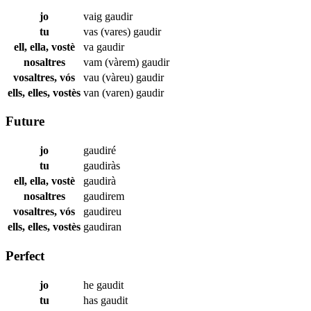
jo
vaig
gaudir
tu
vas (vares)
gaudir
ell, ella, vostè
va
gaudir
nosaltres
vam (vàrem)
gaudir
vosaltres, vós
vau (vàreu)
gaudir
ells, elles, vostès
van (varen)
gaudir
Future
jo
gaudiré
tu
gaudiràs
ell, ella, vostè
gaudirà
nosaltres
gaudirem
vosaltres, vós
gaudireu
ells, elles, vostès
gaudiran
Perfect
jo
he
gaudit
tu
has
gaudit