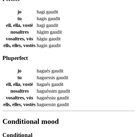
jo
hagi
gaudit
tu
hagis
gaudit
ell, ella, vostè
hagi
gaudit
nosaltres
hàgim
gaudit
vosaltres, vós
hàgiu
gaudit
ells, elles, vostès
hagin
gaudit
Pluperfect
jo
hagués
gaudit
tu
haguessis
gaudit
ell, ella, vostè
hagués
gaudit
nosaltres
haguéssim
gaudit
vosaltres, vós
haguéssiu
gaudit
ells, elles, vostès
haguessin
gaudit
Conditional mood
Conditional