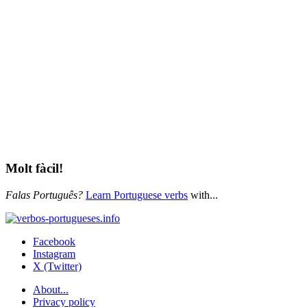
Molt fàcil!
Falas Português?
Learn Portuguese verbs
with...
Facebook
Instagram
X (Twitter)
About...
Privacy policy