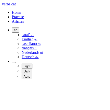
verbs.cat
Home
Practise
Articles
en
català
ca
English
en
castellano
es
français
fr
Nederlands
nl
Deutsch
de
Light
Dark
Auto