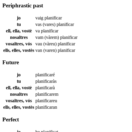
Periphrastic past
jo
vaig
planificar
tu
vas (vares)
planificar
ell, ella, vostè
va
planificar
nosaltres
vam (vàrem)
planificar
vosaltres, vós
vau (vàreu)
planificar
ells, elles, vostès
van (varen)
planificar
Future
jo
planificaré
tu
planificaràs
ell, ella, vostè
planificarà
nosaltres
planificarem
vosaltres, vós
planificareu
ells, elles, vostès
planificaran
Perfect
jo
he
planificat