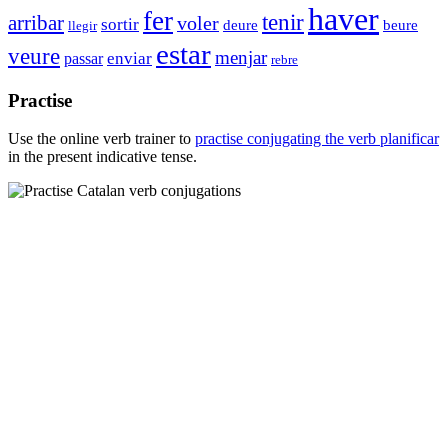
haver
fer
tenir
arribar
voler
sortir
deure
beure
llegir
estar
veure
menjar
enviar
passar
rebre
Practise
Use the online verb trainer to
practise conjugating the verb
planificar
in the present indicative tense.