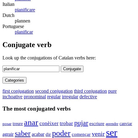
Italian
pianificare
Dutch
plannen
Portuguese
planificar
Conjugate verb
Look up the conjugations of Catalan verbs here:
Conjugate
Categories
first conjugation
second conjugation
third conjugation
pure
inchoative
pronominal
regular
irregular
defective
The most conjugated verbs
anar
pujar
conèixer
trobar
escriure
canviar
treure
posar
aprendre
ser
poder
saber
venir
agrair
acabar
dir
començar