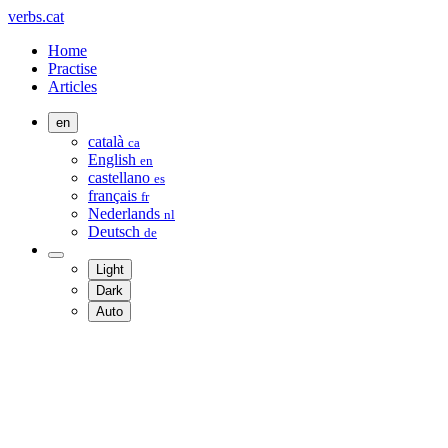
verbs.cat
Home
Practise
Articles
en
català
ca
English
en
castellano
es
français
fr
Nederlands
nl
Deutsch
de
Light
Dark
Auto