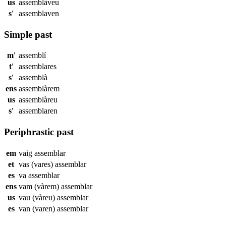
us
assemblàveu
s'
assemblaven
Simple past
m'
assemblí
t'
assemblares
s'
assemblà
ens
assemblàrem
us
assemblàreu
s'
assemblaren
Periphrastic past
em
vaig
assemblar
et
vas (vares)
assemblar
es
va
assemblar
ens
vam (vàrem)
assemblar
us
vau (vàreu)
assemblar
es
van (varen)
assemblar