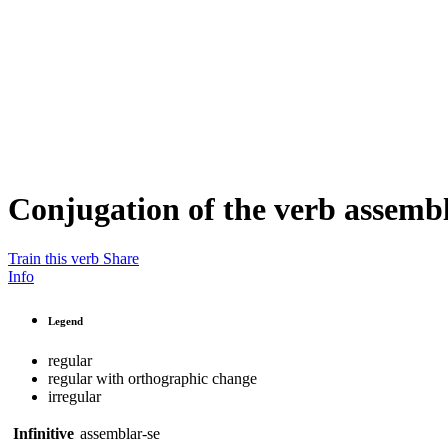
Conjugation of the verb
assembl
Train this verb
Share
Info
Legend
regular
regular with orthographic change
irregular
Infinitive
assemblar-se