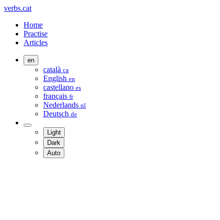
verbs.cat
Home
Practise
Articles
en
català
ca
English
en
castellano
es
français
fr
Nederlands
nl
Deutsch
de
Light
Dark
Auto