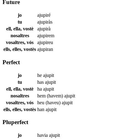
Future
jo
ajupiré
tu
ajupiràs
ell, ella, vostè
ajupirà
nosaltres
ajupirem
vosaltres, vós
ajupireu
ells, elles, vostès
ajupiran
Perfect
jo
he
ajupit
tu
has
ajupit
ell, ella, vostè
ha
ajupit
nosaltres
hem (havem)
ajupit
vosaltres, vós
heu (haveu)
ajupit
ells, elles, vostès
han
ajupit
Pluperfect
jo
havia
ajupit