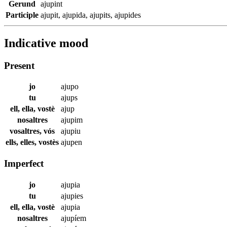
Gerund
ajupint
Participle
ajupit
,
ajupida
,
ajupits
,
ajupides
Indicative mood
Present
jo
ajupo
tu
ajups
ell, ella, vostè
ajup
nosaltres
ajupim
vosaltres, vós
ajupiu
ells, elles, vostès
ajupen
Imperfect
jo
ajupia
tu
ajupies
ell, ella, vostè
ajupia
nosaltres
ajupíem