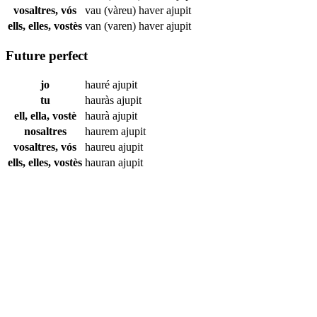
vosaltres, vós
vau (vàreu) haver
ajupit
ells, elles, vostès
van (varen) haver
ajupit
Future perfect
jo
hauré
ajupit
tu
hauràs
ajupit
ell, ella, vostè
haurà
ajupit
nosaltres
haurem
ajupit
vosaltres, vós
haureu
ajupit
ells, elles, vostès
hauran
ajupit