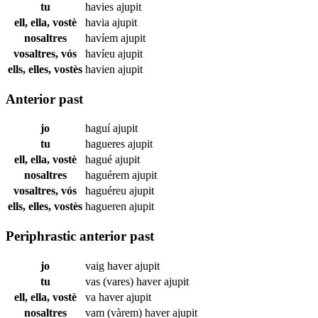
tu
havies
ajupit
ell, ella, vostè
havia
ajupit
nosaltres
havíem
ajupit
vosaltres, vós
havíeu
ajupit
ells, elles, vostès
havien
ajupit
Anterior past
jo
haguí
ajupit
tu
hagueres
ajupit
ell, ella, vostè
hagué
ajupit
nosaltres
haguérem
ajupit
vosaltres, vós
haguéreu
ajupit
ells, elles, vostès
hagueren
ajupit
Periphrastic anterior past
jo
vaig haver
ajupit
tu
vas (vares) haver
ajupit
ell, ella, vostè
va haver
ajupit
nosaltres
vam (vàrem) haver
ajupit