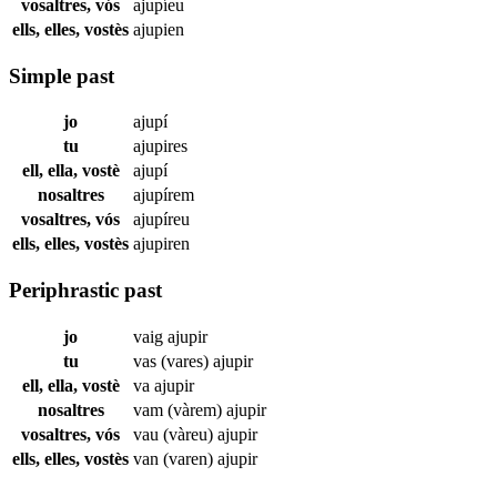
vosaltres, vós
ajupíeu
ells, elles, vostès
ajupien
Simple past
jo
ajupí
tu
ajupires
ell, ella, vostè
ajupí
nosaltres
ajupírem
vosaltres, vós
ajupíreu
ells, elles, vostès
ajupiren
Periphrastic past
jo
vaig
ajupir
tu
vas (vares)
ajupir
ell, ella, vostè
va
ajupir
nosaltres
vam (vàrem)
ajupir
vosaltres, vós
vau (vàreu)
ajupir
ells, elles, vostès
van (varen)
ajupir