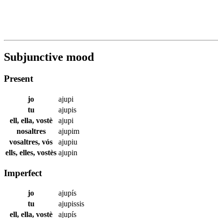
Subjunctive mood
Present
jo
ajupi
tu
ajupis
ell, ella, vostè
ajupi
nosaltres
ajupim
vosaltres, vós
ajupiu
ells, elles, vostès
ajupin
Imperfect
jo
ajupís
tu
ajupissis
ell, ella, vostè
ajupís